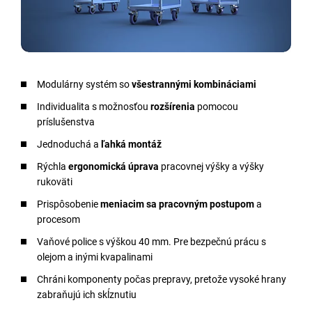
Modulárny systém so
všestrannými kombináciami
Individualita s možnosťou
rozšírenia
pomocou
príslušenstva
Jednoduchá a
ľahká montáž
Rýchla
ergonomická úprava
pracovnej výšky a výšky
rukoväti
Prispôsobenie
meniacim sa pracovným postupom
a
procesom
Vaňové police s výškou 40 mm. Pre bezpečnú prácu s
olejom a inými kvapalinami
Chráni komponenty počas prepravy, pretože vysoké hrany
zabraňujú ich skĺznutiu