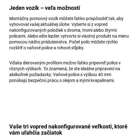
Jeden vozík – veľa možností
Montážny pomocný vozík môžete ľahko prispôsobiť tak, aby
vyhovoval vašej aktuálnej úlohe. Vyberte si z vopred
nakonfigurovaných položiek s dvoma, tromi alebo štyrmi
policami. Alebo ešte lepšie: vytvorte si vlastný produkt na mieru
pomocou nášho príslušenstva. Počet políc môžete rýchlo
rozšíriť o vaňové police a rohové stĺpiky.
Vďaka dierovaným profilom možno ľahko pripevniť police v
rôznych výškach. To znamená, že ste ideálne pripravení na
akékoľvek požiadavky. Vaňové police s výškou 40 mm
ponúkajú bezpečnú prácu s olejom a inými kvapalinami.
Vaše tri vopred nakonfigurované veľkosti, ktoré
vám uľahčia začiatok