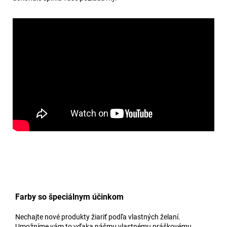
Farby so špeciálnym účinkom
Nechajte nové produkty žiariť podľa vlastných želaní.
Umožníme vám to vďaka nášmu vlastnému práškovému