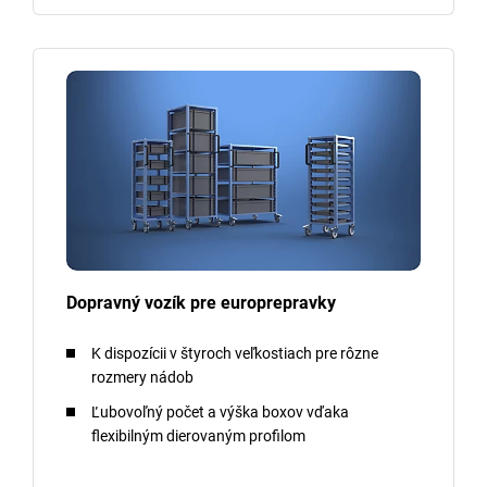
Dopravný vozík pre europrepravky
K dispozícii v štyroch veľkostiach pre rôzne
rozmery nádob
Ľubovoľný počet a výška boxov vďaka
flexibilným dierovaným profilom