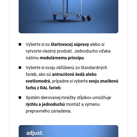
Vyberte si zo
štartovacej súpravy
alebo si
vytvorte vlastný produkt. Jednoducho vďaka
nášmu
modulárnemu princípu
.
Vyberte si svoju obľúbenú zo štandardných
farieb, ako sú
antracitová šedá alebo
svetlomodrá
, prípadne si vyberte
svoju značkovú
farbu z RAL farieb
.
Systém dierovanej mriežky stĺpikov umožňuje
rýchlu a jednoduchú
montáž a výmenu
prepravného zariadenia.