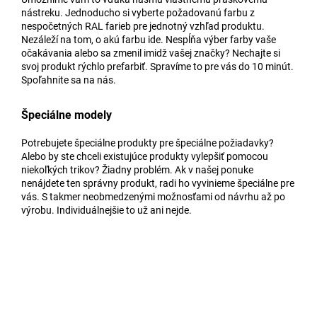
nástreku. Jednoducho si vyberte požadovanú farbu z
nespočetných RAL farieb pre jednotný vzhľad produktu.
Nezáleží na tom, o akú farbu ide. Nespĺňa výber farby vaše
očakávania alebo sa zmenil imidž vašej značky? Nechajte si
svoj produkt rýchlo prefarbiť. Spravíme to pre vás do 10 minút.
Spoľahnite sa na nás.
Špeciálne modely
Potrebujete špeciálne produkty pre špeciálne požiadavky?
Alebo by ste chceli existujúce produkty vylepšiť pomocou
niekoľkých trikov? Žiadny problém. Ak v našej ponuke
nenájdete ten správny produkt, radi ho vyvinieme špeciálne pre
vás. S takmer neobmedzenými možnosťami od návrhu až po
výrobu. Individuálnejšie to už ani nejde.