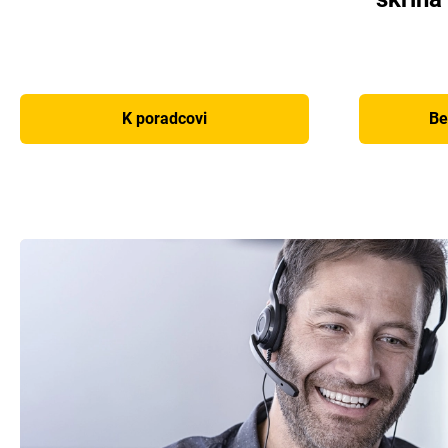
K poradcovi
Be