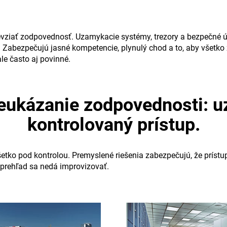
vziať zodpovednosť. Uzamykacie systémy, trezory a bezpečné úlo
bezpečujú jasné kompetencie, plynulý chod a to, aby všetko zo
le často aj povinné.
preukázanie zodpovednosti: 
kontrolovaný prístup.
šetko pod kontrolou. Premyslené riešenia zabezpečujú, že prís
 prehľad sa nedá improvizovať.