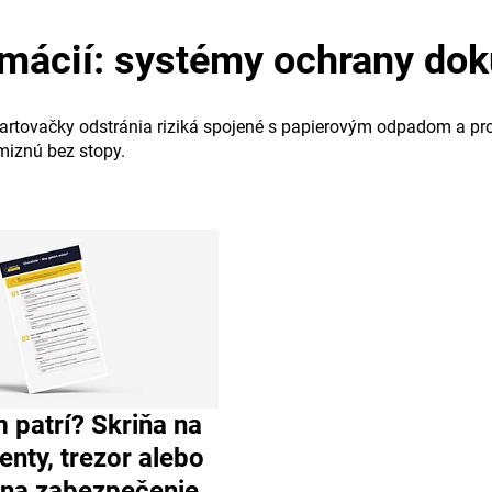
rmácií: systémy ochrany dok
tovačky odstránia riziká spojené s papierovým odpadom a proti
miznú bez stopy.
 patrí? Skriňa na
nty, trezor alebo
 na zabezpečenie