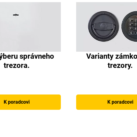
ýberu správneho
Varianty zámko
trezora.
trezory.
K poradcovi
K poradcovi