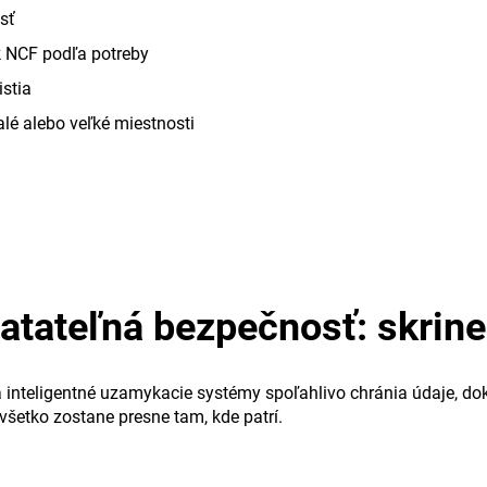
sť
k NCF podľa potreby
istia
alé alebo veľké miestnosti
tateľná bezpečnosť: skrine 
i a inteligentné uzamykacie systémy spoľahlivo chránia údaje,
všetko zostane presne tam, kde patrí.