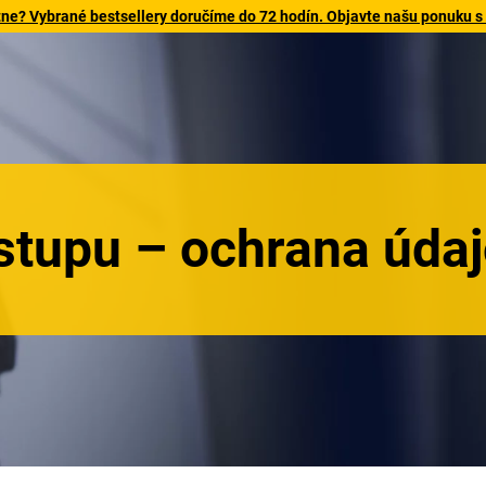
tne? Vybrané bestsellery doručíme do 72 hodín. Objavte našu ponuku s
ístupu – ochrana údaj