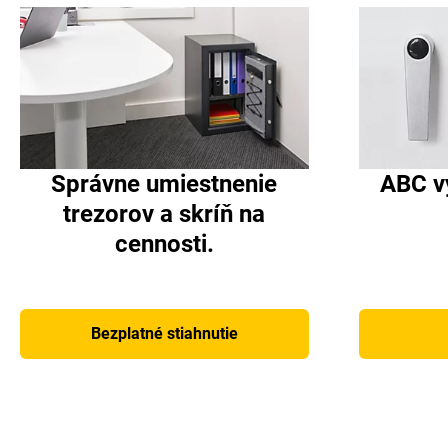
Správne umiestnenie
ABC v
trezorov a skríň na
cennosti.
Bezplatné stiahnutie