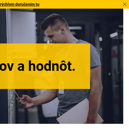
 rýchlym doručením tu
ov a hodnôt.