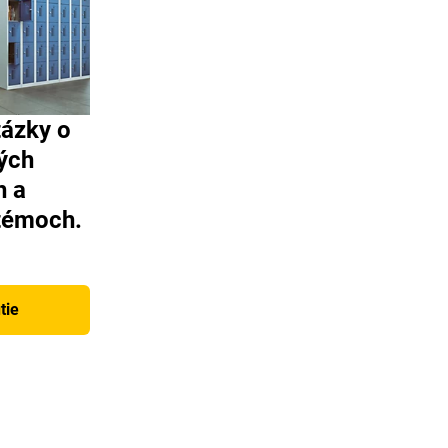
tázky o
ých
h a
témoch.
tie