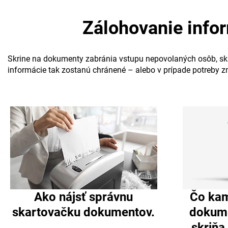
Zálohovanie info
Skrine na dokumenty zabránia vstupu nepovolaných osôb, skar
informácie tak zostanú chránené – alebo v prípade potreby z
Ako nájsť správnu
Čo kam
skartovačku dokumentov.
dokume
skriňa