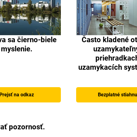
a sa čierno-biele
Často kladené o
myslenie.
uzamykateľn
priehradkac
uzamykacích sys
Prejsť na odkaz
Bezplatné stiahnu
vať pozornosť.