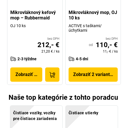
Mikrovláknový kefový
Mikrovláknový mop, OJ
mop – Rubbermaid
10 ks
OJ 10 ks
ACTIVE s taškami/
úchytkami
bez DPH
bez DPH
212,- €
110,- €
od
21,20 €
/
ks
11,- €
/
ks
2-3 týždne
4-5 dni
Zobraziť produkt
Zobraziť 2 variantov
Naše top kategórie z tohto poradcu
Čistiace vozíky, vozíky
Čistiace utierky
pre čistiace zariadenia