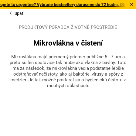
te to urgentne? Vybrané bestsellery doručíme do 72 hodín. Objavte na
Späť
PRODUKTOVÝ PORADCA ŽIVOTNÉ PROSTREDIE
Mikrovlákna v čistení
Mikrovlákna majú priemerný priemer približne 5 - 7 µm a
preto sú len spolovice tak hrubé ako vlákna z bavlny. Toto
má za následok, že mikrovlákna vedia podstatne lepšie
odstraňovať nečistoty, ako aj baktérie, vírusy a spóry z
medzier. Je tak možné postarať sa o hygienickú čistotu v
mnohých oblastiach.