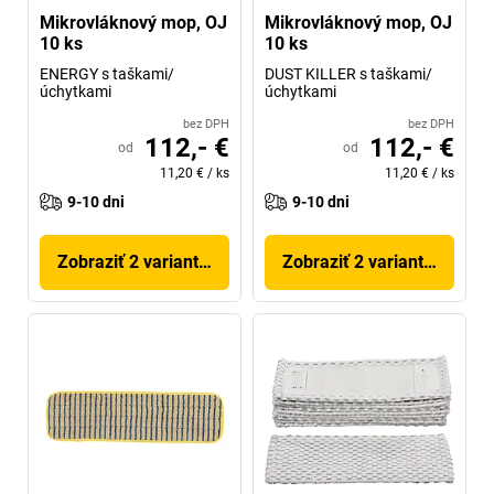
Mikrovláknový mop, OJ
Mikrovláknový mop, OJ
10 ks
10 ks
ENERGY s taškami/
DUST KILLER s taškami/
úchytkami
úchytkami
bez DPH
bez DPH
112,- €
112,- €
od
od
11,20 €
/
ks
11,20 €
/
ks
9-10 dni
9-10 dni
Zobraziť 2 variantov
Zobraziť 2 variantov