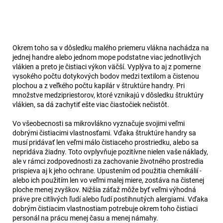
Okrem toho sa v dôsledku malého priemeru vlákna nachádza na
jednej handre alebo jednom mope podstatne viac jednotlivých
vlákien a preto je čistiaci výkon väčší. Vyplýva to aj z pomerne
vysokého počtu dotykových bodov medzi textilom a čistenou
plochou a z veľkého počtu kapilár v štruktúre handry. Pri
množstve medzipriestorov, ktoré vznikajú v dôsledku štruktúry
vlákien, sa dá zachytiť ešte viac čiastočiek nečistôt.
Vo všeobecnosti sa mikrovlákno vyznačuje svojimi veľmi
dobrými čistiacimi vlastnosťami. Vďaka štruktúre handry sa
musí pridávať len veľmi málo čistiaceho prostriedku, alebo sa
nepridáva žiadny. Toto ovplyvňuje pozitívne nielen vaše náklady,
ale v rámci zodpovednosti za zachovanie životného prostredia
prispieva aj k jeho ochrane. Upustením od použitia chemikálií -
alebo ich použitím len vo veľmi malej miere, zostáva na čistenej
ploche menej zvyškov. Nižšia záťaž môže byť veľmi výhodná
práve pre citlivých ľudí alebo ľudí postihnutých alergiami. Vďaka
dobrým čistiacim vlastnostiam potrebuje okrem toho čistiaci
personál na prácu menej času a menej námahy.