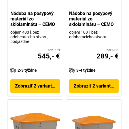
Nádoba na posypový
Nádoba na posypový
materiál zo
materiál zo
sklolaminátu – CEMO
sklolaminátu – CEMO
objem 400 l, bez
objem 100 l, bez
odoberacieho otvoru,
odoberacieho otvoru
podjazdné
bez DPH
bez DPH
545,- €
289,- €
2-3 týždne
3-4 týždne
Zobraziť 2 variantov
Zobraziť 2 variantov