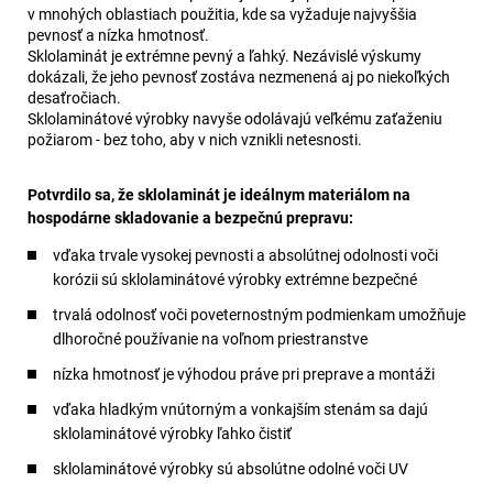
v mnohých oblastiach použitia, kde sa vyžaduje najvyššia
pevnosť a nízka hmotnosť.
Sklolaminát je extrémne pevný a ľahký. Nezávislé výskumy
dokázali, že jeho pevnosť zostáva nezmenená aj po niekoľkých
desaťročiach.
Sklolaminátové výrobky navyše odolávajú veľkému zaťaženiu
požiarom - bez toho, aby v nich vznikli netesnosti.
Potvrdilo sa, že sklolaminát je ideálnym materiálom na
hospodárne skladovanie a bezpečnú prepravu:
vďaka trvale vysokej pevnosti a absolútnej odolnosti voči
korózii sú sklolaminátové výrobky extrémne bezpečné
trvalá odolnosť voči poveternostným podmienkam umožňuje
dlhoročné používanie na voľnom priestranstve
nízka hmotnosť je výhodou práve pri preprave a montáži
vďaka hladkým vnútorným a vonkajším stenám sa dajú
sklolaminátové výrobky ľahko čistiť
sklolaminátové výrobky sú absolútne odolné voči UV