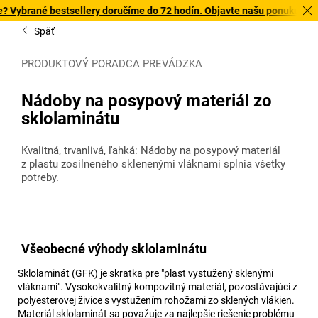
bestsellery doručíme do 72 hodín. Objavte našu ponuku s rýchlym doru
Späť
PRODUKTOVÝ PORADCA PREVÁDZKA
Nádoby na posypový materiál zo
sklolaminátu
Kvalitná, trvanlivá, ľahká: Nádoby na posypový materiál
z plastu zosilneného sklenenými vláknami splnia všetky
potreby.
Všeobecné výhody sklolaminátu
Sklolaminát (GFK) je skratka pre "plast vystužený sklenými
vláknami". Vysokokvalitný kompozitný materiál, pozostávajúci z
polyesterovej živice s vystužením rohožami zo sklených vlákien.
Materiál sklolaminát sa považuje za najlepšie riešenie problému