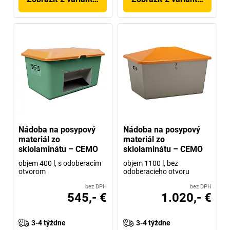
Nádoba na posypový
Nádoba na posypový
materiál zo
materiál zo
sklolaminátu – CEMO
sklolaminátu – CEMO
objem 400 l, s odoberacím
objem 1100 l, bez
otvorom
odoberacieho otvoru
bez DPH
bez DPH
545,- €
1.020,- €
3-4 týždne
3-4 týždne