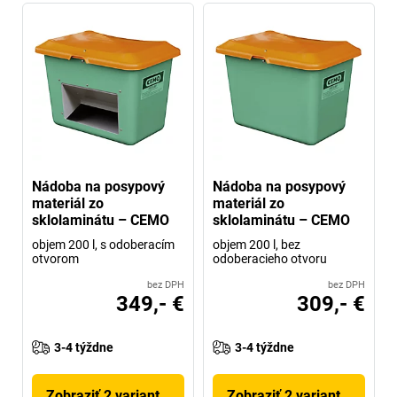
Nádoba na posypový
Nádoba na posypový
materiál zo
materiál zo
sklolaminátu – CEMO
sklolaminátu – CEMO
objem 200 l, s odoberacím
objem 200 l, bez
otvorom
odoberacieho otvoru
bez DPH
bez DPH
349,- €
309,- €
3-4 týždne
3-4 týždne
Zobraziť 2 variantov
Zobraziť 2 variantov