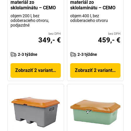
materiál zo
materiál zo
sklolaminátu – CEMO
sklolaminátu – CEMO
objem 200 l, bez
objem 400 l, bez
odoberacieho otvoru,
odoberacieho otvoru
podjazdné
bez DPH
bez DPH
349,- €
459,- €
2-3 týždne
2-3 týždne
Zobraziť 2 variantov
Zobraziť 2 variantov