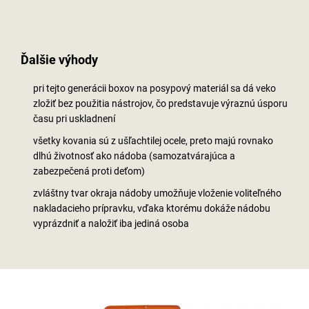
Ďalšie výhody
pri tejto generácii boxov na posypový materiál sa dá veko
zložiť bez použitia nástrojov, čo predstavuje výraznú úsporu
času pri uskladnení
všetky kovania sú z ušľachtilej ocele, preto majú rovnako
dlhú životnosť ako nádoba (samozatvárajúca a
zabezpečená proti deťom)
zvláštny tvar okraja nádoby umožňuje vloženie voliteľného
nakladacieho prípravku, vďaka ktorému dokáže nádobu
vyprázdniť a naložiť iba jediná osoba