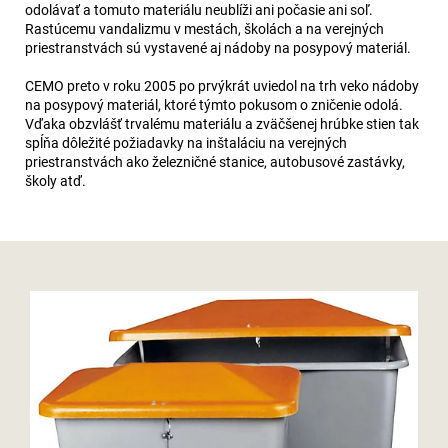
odolávať a tomuto materiálu neublíži ani počasie ani soľ.
Rastúcemu vandalizmu v mestách, školách a na verejných
priestranstvách sú vystavené aj nádoby na posypový materiál.
CEMO preto v roku 2005 po prvýkrát uviedol na trh veko nádoby
na posypový materiál, ktoré týmto pokusom o zničenie odolá.
Vďaka obzvlášť trvalému materiálu a zväčšenej hrúbke stien tak
spĺňa dôležité požiadavky na inštaláciu na verejných
priestranstvách ako železničné stanice, autobusové zastávky,
školy atď.