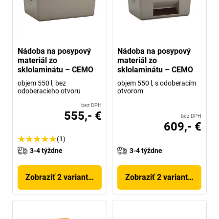
Nádoba na posypový
Nádoba na posypový
materiál zo
materiál zo
sklolaminátu – CEMO
sklolaminátu – CEMO
objem 550 l, bez
objem 550 l, s odoberacím
odoberacieho otvoru
otvorom
bez DPH
555,- €
bez DPH
609,- €
(1)
3-4 týždne
3-4 týždne
Zobraziť 2 variantov
Zobraziť 2 variantov