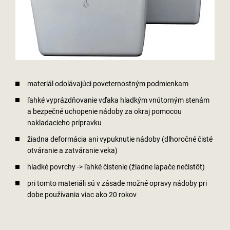
materiál odolávajúci poveternostným podmienkam
ľahké vyprázdňovanie vďaka hladkým vnútorným stenám
a bezpečné uchopenie nádoby za okraj pomocou
nakladacieho prípravku
žiadna deformácia ani vypuknutie nádoby (dlhoročné čisté
otváranie a zatváranie veka)
hladké povrchy -> ľahké čistenie (žiadne lapače nečistôt)
pri tomto materiáli sú v zásade možné opravy nádoby pri
dobe používania viac ako 20 rokov