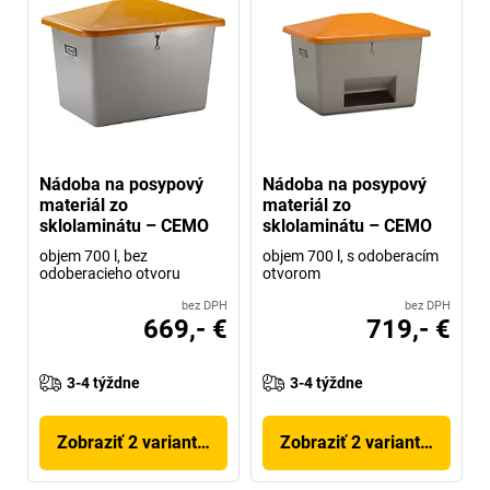
Nádoba na posypový
Nádoba na posypový
materiál zo
materiál zo
sklolaminátu – CEMO
sklolaminátu – CEMO
objem 700 l, bez
objem 700 l, s odoberacím
odoberacieho otvoru
otvorom
bez DPH
bez DPH
669,- €
719,- €
3-4 týždne
3-4 týždne
Zobraziť 2 variantov
Zobraziť 2 variantov