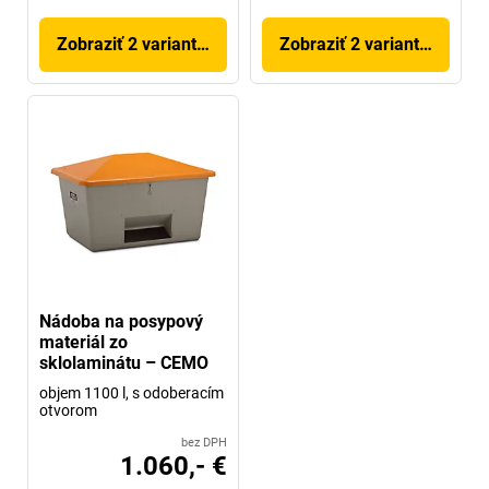
Zobraziť 2 variantov
Zobraziť 2 variantov
Nádoba na posypový
materiál zo
sklolaminátu – CEMO
objem 1100 l, s odoberacím
otvorom
bez DPH
1.060,- €