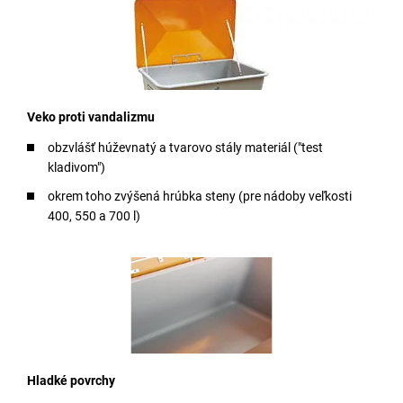
Veko proti vandalizmu
obzvlášť húževnatý a tvarovo stály materiál ("test
kladivom")
okrem toho zvýšená hrúbka steny (pre nádoby veľkosti
400, 550 a 700 l)
Hladké povrchy