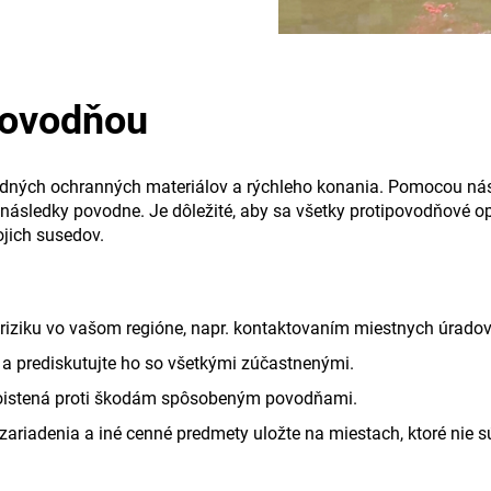
povodňou
dných ochranných materiálov a rýchleho konania. Pomocou nástr
 následky povodne. Je dôležité, aby sa všetky protipovodňové opat
ojich susedov.
m riziku vo vašom regióne, napr. kontaktovaním miestnych úrad
 a prediskutujte ho so všetkými zúčastnenými.
a poistená proti škodám spôsobeným povodňami.
é zariadenia a iné cenné predmety uložte na miestach, ktoré nie