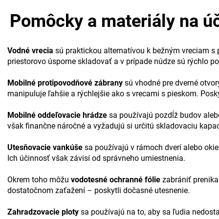
Pomôcky a materiály na ú
Vodné vrecia
sú praktickou alternatívou k bežným vreciam s 
priestorovo úsporne skladovať a v prípade núdze sú rýchlo p
Mobilné protipovodňové zábrany
sú vhodné pre dverné otvory
manipuluje ľahšie a rýchlejšie ako s vrecami s pieskom. Posk
Mobilné oddeľovacie hrádze
sa používajú pozdĺž budov alebo
však finančne náročné a vyžadujú si určitú skladovaciu kapac
Utesňovacie vankúše
sa používajú v rámoch dverí alebo okie
Ich účinnosť však závisí od správneho umiestnenia.
Okrem toho môžu
vodotesné ochranné fólie
zabrániť prenika
dostatočnom zaťažení – poskytli dočasné utesnenie.
Zahradzovacie ploty
sa používajú na to, aby sa ľudia nedost