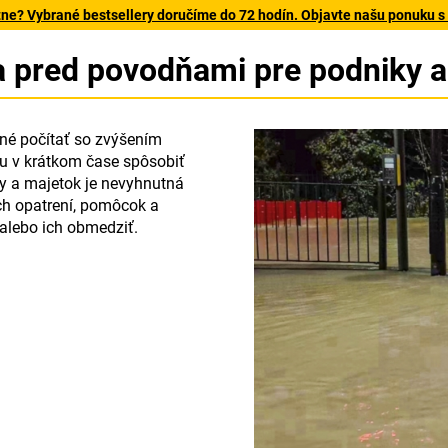
tne? Vybrané bestsellery doručíme do 72 hodín. Objavte našu ponuku s
a pred povodňami pre podniky 
ené počítať so zvýšením
u v krátkom čase spôsobiť
y a majetok je nevyhnutná
ch opatrení, pomôcok a
alebo ich obmedziť.