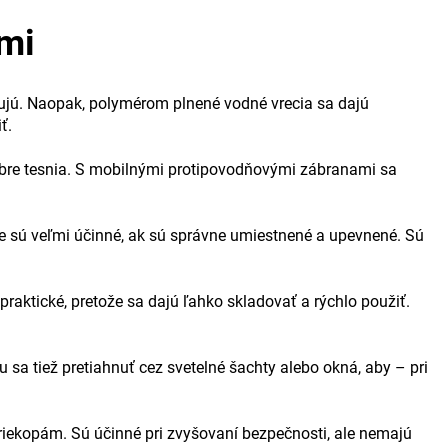
mi
vujú. Naopak, polymérom plnené vodné vrecia sa dajú
ť.
dobre tesnia. S mobilnými protipovodňovými zábranami sa
e sú veľmi účinné, ak sú správne umiestnené a upevnené. Sú
aktické, pretože sa dajú ľahko skladovať a rýchlo použiť.
 sa tiež pretiahnuť cez svetelné šachty alebo okná, aby – pri
riekopám. Sú účinné pri zvyšovaní bezpečnosti, ale nemajú