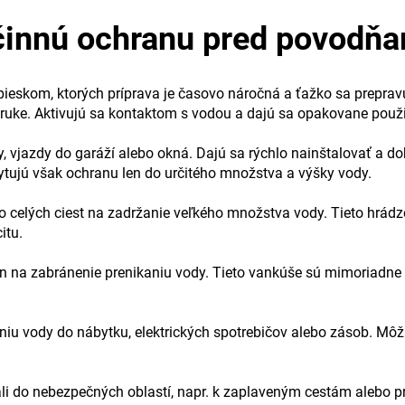
činnú ochranu pred povodňa
pieskom, ktorých príprava je časovo náročná a ťažko sa prepra
oruke. Aktivujú sa kontaktom s vodou a dajú sa opakovane použi
, vjazdy do garáží alebo okná. Dajú sa rýchlo nainštalovať a 
ytujú však ochranu len do určitého množstva a výšky vody.
 celých ciest na zadržanie veľkého množstva vody. Tieto hrádz
itu.
n na zabránenie prenikaniu vody. Tieto vankúše sú mimoriadne pr
niu vody do nábytku, elektrických spotrebičov alebo zásob. Môžu
ali do nebezpečných oblastí, napr. k zaplaveným cestám alebo p