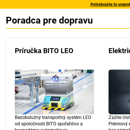
Potrebujete to urgen
Poradca pre dopravu
Príručka BITO LEO
Elektr
Bezobslužný transportný systém LEO
Zažite čis
od spoločnosti BITO spoľahlivo a
Prémiový 