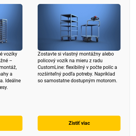
é vozíky
Zostavte si vlastný montážny alebo
ožné –
policový vozík na mieru z radu
montáž,
CustomLine: flexibilný v počte políc a
mahy a
rozšíriteľný podľa potreby. Napríklad
a. Ideálne
so samostatne dostupným motorom.
esy.
Zistiť viac