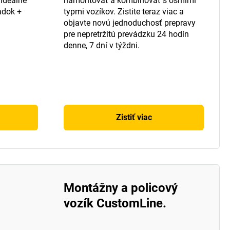
Ideálne
namontovať a kombinovať s ôsmimi
adok +
typmi vozíkov. Zistite teraz viac a
objavte novú jednoduchosť prepravy
pre nepretržitú prevádzku 24 hodín
denne, 7 dní v týždni.
Zistiť viac
Montážny a policový
vozík CustomLine.