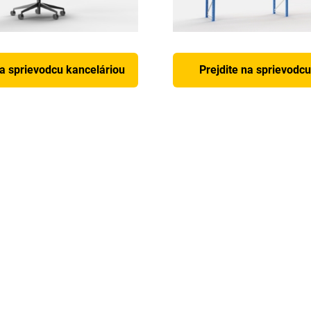
na sprievodcu kanceláriou
Prejdite na sprievodc