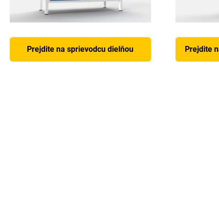
Prejdite na sprievodcu dielňou
Prejdite 