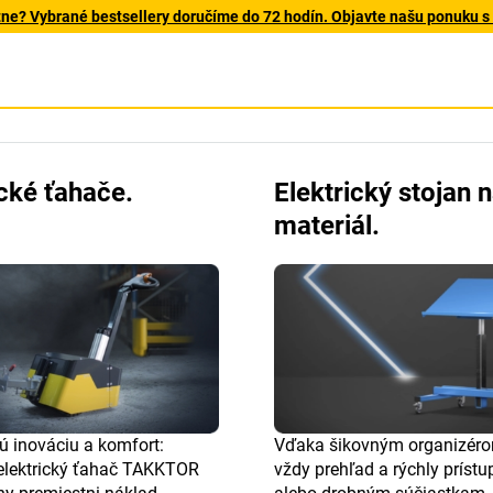
tne? Vybrané bestsellery doručíme do 72 hodín. Objavte našu ponuku s
ické ťahače.
Elektrický stojan 
materiál.
tú inováciu a komfort:
Vďaka šikovným organizér
elektrický ťahač TAKKTOR
vždy prehľad a rýchly prístu