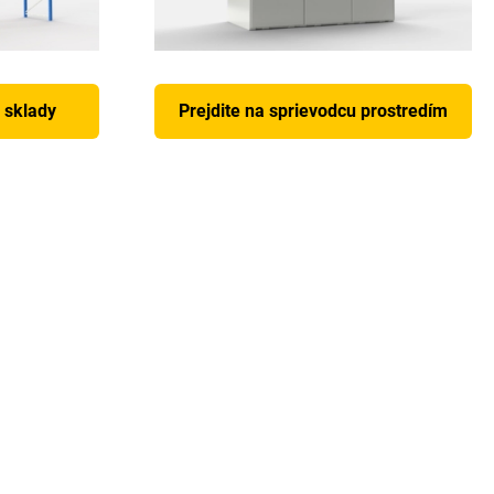
u sklady
Prejdite na sprievodcu prostredím