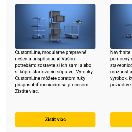
CustomLine, modulárne prepravné
Navrhnite 
riešenia prispôsobené Vašim
pomocný 
potrebám: zostavte si ich sami alebo
stavebni
si kúpte štartovaciu súpravu. Výrobky
možnostia
CustomLine môžete obratom ruky
výrobok, k
prispôsobiť meniacim sa procesom.
požiadavk
Zistite viac.
Zistiť viac