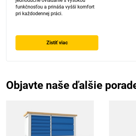
jednoduché ovládanie s vysokou
funkčnosťou a prináša vyšší komfort
pri každodennej práci.
Zistiť viac
Objavte naše ďalšie porad