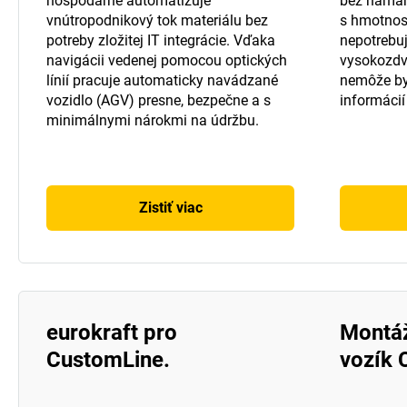
hospodárne automatizuje
bez námah
vnútropodnikový tok materiálu bez
s hmotnosť
potreby zložitej IT integrácie. Vďaka
nepotrebuj
navigácii vedenej pomocou optických
vysokozdv
línií pracuje automaticky navádzané
nemôže by
vozidlo (AGV) presne, bezpečne a s
informácií
minimálnymi nárokmi na údržbu.
Zistiť viac
eurokraft pro
Montá
CustomLine.
vozík 