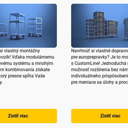
si vlastný montážny
Navrhnúť si vlastné dopravn
vozík! Vďaka modulárnemu
pre europrepravky? Je to m
covému systému a mnohým
s CustomLine! Jednoduchá 
m kombinovania získate
možnosť rozšírenia bez ná
torý presne spĺňa Vaše
individuálneho prispôsobeni
y.
pre meniace sa úlohy a proc
Zistiť viac
Zistiť viac