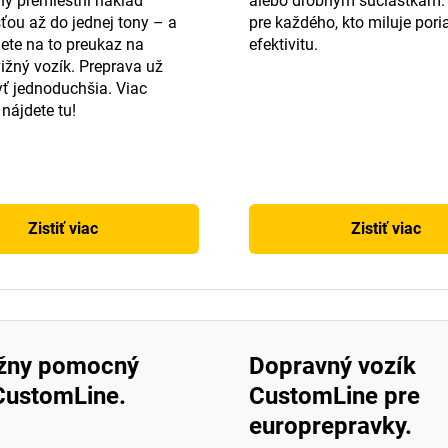
y premiestni náklad
alebo drobným súčiastkam. 
ou až do jednej tony – a
pre každého, kto miluje pori
ete na to preukaz na
efektivitu.
ižný vozík. Preprava už
ť jednoduchšia. Viac
 nájdete tu!
Zistiť viac
Zistiť viac
žny pomocný
Dopravný vozík
CustomLine.
CustomLine pre
europrepravky.