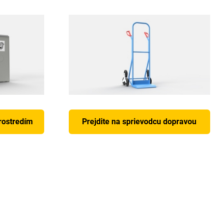
prostredím
Prejdite na sprievodcu dopravou