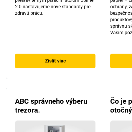
prestaviteľným písacím stolom Upliner
papier – či
2.0 nastavujeme nové štandardy pre
ochrany, 
zdravú prácu.
bezpečnos
produktov
správnu s
Vašim po
Zistiť viac
ABC správneho výberu
Čo je p
trezora.
otočný