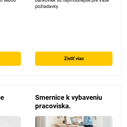
so sebou
bankoviek sú najvhodnejšie pre Vaše
požiadavky.
Zistiť viac
je
Smernice k vybaveniu
pracoviska.