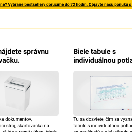
tne? Vybrané bestsellery doručíme do 72 hodín. Objavte našu ponuku s
nájdete správnu
Biele tabule s
vačku.
individuálnou potl
ka dokumentov,
Tu sa dozviete, čím sa vyzn
cí stroj, skartovačka na
tabule s individuálnou potla