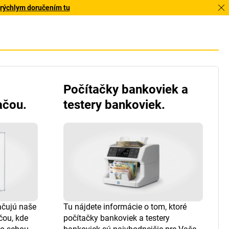
 rýchlym doručením tu
Počítačky bankoviek a
ačou.
testery bankoviek.
ačujú naše
Tu nájdete informácie o tom, ktoré
čou, kde
počítačky bankoviek a testery