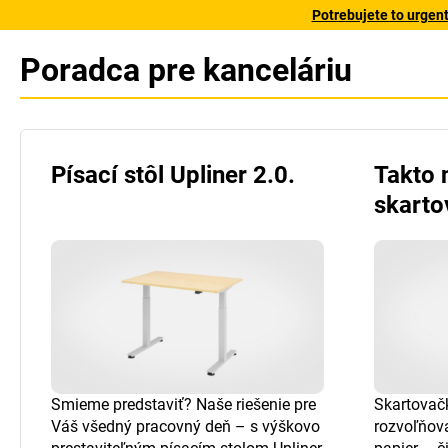
Potrebujete to urgen
Poradca pre kanceláriu
Písací stôl Upliner 2.0.
Takto 
skarto
Smieme predstaviť? Naše riešenie pre
Skartovač
Váš všedný pracovný deň – s výškovo
rozvoľňova