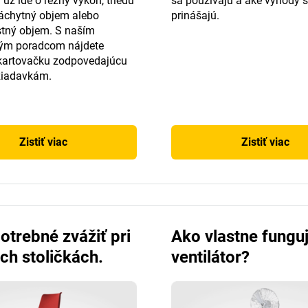
 už ide o rezný výkon, triedu
sa používajú a aké výhody 
záchytný objem alebo
prinášajú.
tný objem. S naším
ým poradcom nájdete
kartovačku zodpovedajúcu
žiadavkám.
Zistiť viac
Zistiť viac
otrebné zvážiť pri
Ako vlastne fungu
ch stoličkách.
ventilátor?