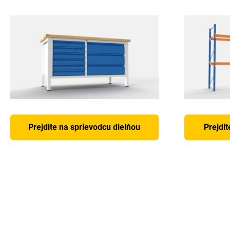
Prejdite na sprievodcu dielňou
Prejdit