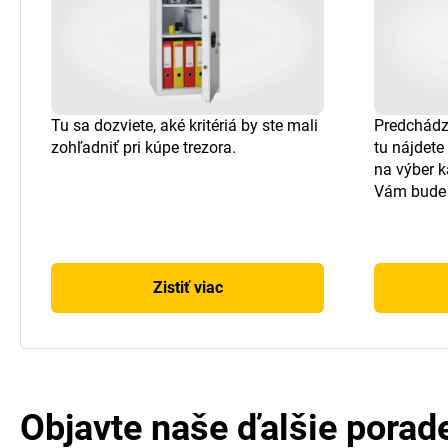
Tu sa dozviete, aké kritériá by ste mali
Predchádz
zohľadniť pri kúpe trezora.
tu nájdete 
na výber k
Vám bude 
Zistiť viac
Objavte naše ďalšie porad