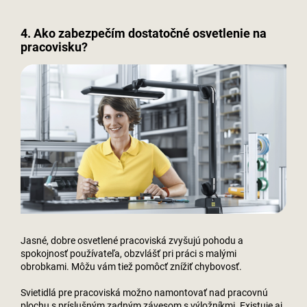
4. Ako zabezpečím dostatočné osvetlenie na
pracovisku?
Jasné, dobre osvetlené pracoviská zvyšujú pohodu a
spokojnosť používateľa, obzvlášť pri práci s malými
obrobkami. Môžu vám tiež pomôcť znížiť chybovosť.
Svietidlá pre pracoviská možno namontovať nad pracovnú
plochu s príslušným zadným závesom s výložníkmi. Existuje aj