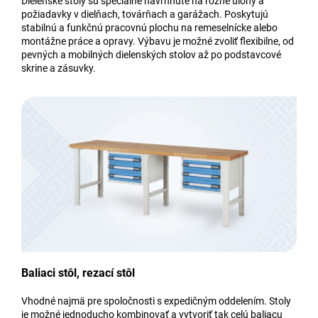
Dielenské stoly sú špeciálne navrhnuté na rôzne úlohy a
požiadavky v dielňach, továrňach a garážach. Poskytujú
stabilnú a funkčnú pracovnú plochu na remeselnícke alebo
montážne práce a opravy. Výbavu je možné zvoliť flexibilne, od
pevných a mobilných dielenských stolov až po podstavcové
skrine a zásuvky.
Baliaci stôl, rezací stôl
Vhodné najmä pre spoločnosti s expedičným oddelením. Stoly
je možné jednoducho kombinovať a vytvoriť tak celú baliacu