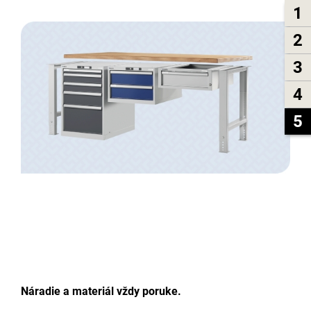
1
2
3
4
5
Náradie a materiál vždy poruke.