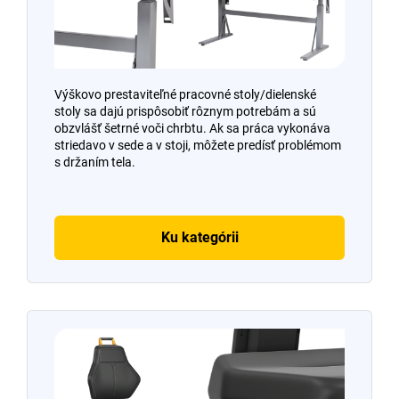
Výškovo prestaviteľné pracovné stoly/dielenské
stoly sa dajú prispôsobiť rôznym potrebám a sú
obzvlášť šetrné voči chrbtu. Ak sa práca vykonáva
striedavo v sede a v stoji, môžete predísť problémom
s držaním tela.
Ku kategórii