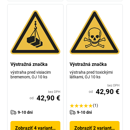
Výstražná značka
Výstražná značka
výstraha pred visiacim
výstraha pred toxickými
bremenom, OJ 10 ks
látkami, OJ 10 ks
bez DPH
42,90 €
od
bez DPH
42,90 €
od
(1)
9-10 dni
9-10 dni
Zobraziť 4 variantov
Zobraziť 2 variantov