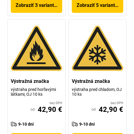
Zobraziť 3 variantov
Zobraziť 5 variantov
Výstražná značka
Výstražná značka
výstraha pred horľavými
výstraha pred chladom, OJ
látkami, OJ 10 ks
10 ks
bez DPH
bez DPH
42,90 €
42,90 €
od
od
9-10 dni
9-10 dni