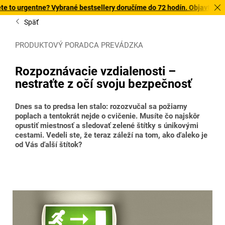
ntne? Vybrané bestsellery doručíme do 72 hodín. Objavte našu ponuku
Späť
PRODUKTOVÝ PORADCA PREVÁDZKA
Rozpoznávacie vzdialenosti –
nestraťte z očí svoju bezpečnosť
Dnes sa to predsa len stalo: rozozvučal sa požiarny
poplach a tentokrát nejde o cvičenie. Musíte čo najskôr
opustiť miestnosť a sledovať zelené štítky s únikovými
cestami. Vedeli ste, že teraz záleží na tom, ako ďaleko je
od Vás ďalší štítok?