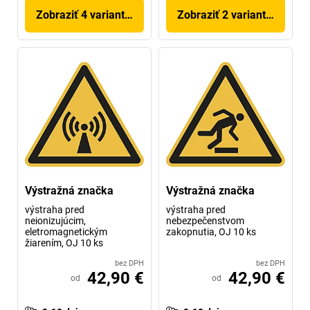
Zobraziť 4 variantov
Zobraziť 2 variantov
Výstražná značka
Výstražná značka
výstraha pred
výstraha pred
neionizujúcim,
nebezpečenstvom
eletromagnetickým
zakopnutia, OJ 10 ks
žiarením, OJ 10 ks
bez DPH
bez DPH
42,90 €
42,90 €
od
od