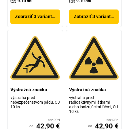
9-10 dni
9-10 dni
Zobraziť 3 variantov
Zobraziť 3 variantov
Výstražná značka
Výstražná značka
výstraha pred
výstraha pred
nebezpečenstvom pádu, OJ
rádioaktívnymi látkami
10 ks
alebo ionizujúcimi lúčmi, OJ
10 ks
bez DPH
bez DPH
42,90 €
42,90 €
od
od