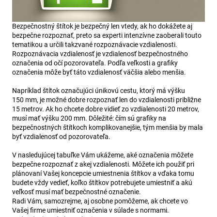
Bezpečnostný štítok je bezpečný len vtedy, ak ho dokážete aj
bezpečne rozpoznať, preto sa experti intenzívne zaoberali touto
tematikou a určili takzvané rozpoznávacie vzdialenosti.
Rozpoznávacia vzdialenosť je vzdialenosť bezpečnostného
označenia od očí pozorovateľa. Podľa veľkosti a grafiky
označenia môže byť táto vzdialenosť väčšia alebo menšia.
Napríklad štítok označujúci únikovú cestu, ktorý má výšku
150 mm, je možné dobre rozpoznať len do vzdialenosti približne
15 metrov. Ak ho chcete dobre vidieť zo vzdialenosti 20 metrov,
musí mať výšku 200 mm. Dôležité: čím sú grafiky na
bezpečnostných štítkoch komplikovanejšie, tým menšia by mala
byť vzdialenosť od pozorovateľa.
V nasledujúcej tabuľke Vám ukážeme, aké označenia môžete
bezpečne rozpoznať z akej vzdialenosti. Môžete ich použiť pri
plánovaní Vašej koncepcie umiestnenia štítkov a vďaka tomu
budete vždy vedieť, koľko štítkov potrebujete umiestniť a akú
veľkosť musí mať bezpečnostné označenie.
Radi Vám, samozrejme, aj osobne pomôžeme, ak chcete vo
Vašej firme umiestniť označenia v súlade s normami.