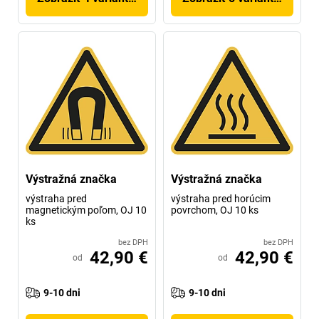
Výstražná značka
Výstražná značka
výstraha pred
výstraha pred horúcim
magnetickým poľom, OJ 10
povrchom, OJ 10 ks
ks
bez DPH
bez DPH
42,90 €
42,90 €
od
od
9-10 dni
9-10 dni