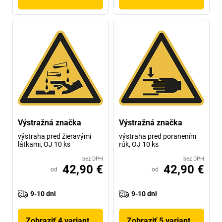
Výstražná značka
Výstražná značka
výstraha pred žieravými
výstraha pred poranením
látkami, OJ 10 ks
rúk, OJ 10 ks
bez DPH
bez DPH
42,90 €
42,90 €
od
od
9-10 dni
9-10 dni
Zobraziť 4 variantov
Zobraziť 5 variantov