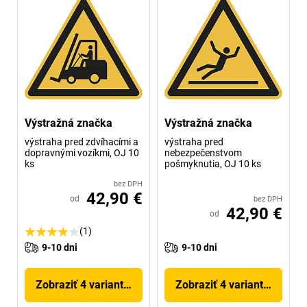
Výstražná značka
Výstražná značka
výstraha pred zdvíhacími a
výstraha pred
dopravnými vozíkmi, OJ 10
nebezpečenstvom
ks
pošmyknutia, OJ 10 ks
bez DPH
42,90 €
od
bez DPH
42,90 €
od
(1)
9-10 dni
9-10 dni
Zobraziť 4 variantov
Zobraziť 4 variantov