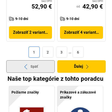
bez DPH
bez DPH
52,90 €
42,90 €
od
9-10 dni
9-10 dni
Zobraziť 2 variantov
Zobraziť 4 variantov
1
2
3
…
6
Ďalej
Späť
Naše top kategórie z tohto poradcu
Požiarne značky
Príkazové a zákazové
značky