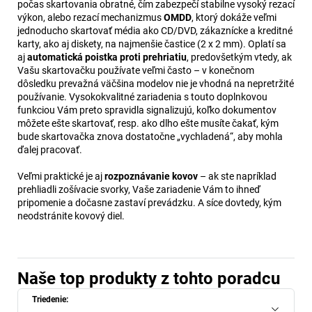
počas skartovania obratné, čím zabezpečí stabilne vysoký rezací
výkon, alebo rezací mechanizmus
OMDD
, ktorý dokáže veľmi
jednoducho skartovať média ako CD/DVD, zákaznícke a kreditné
karty, ako aj diskety, na najmenšie častice (2 x 2 mm). Oplatí sa
aj
automatická poistka proti prehriatiu
, predovšetkým vtedy, ak
Vašu skartovačku používate veľmi často – v konečnom
dôsledku prevažná väčšina modelov nie je vhodná na nepretržité
používanie. Vysokokvalitné zariadenia s touto doplnkovou
funkciou Vám preto spravidla signalizujú, koľko dokumentov
môžete ešte skartovať, resp. ako dlho ešte musíte čakať, kým
bude skartovačka znova dostatočne „vychladená“, aby mohla
ďalej pracovať.
Veľmi praktické je aj
rozpoznávanie kovov
– ak ste napríklad
prehliadli zošívacie svorky, Vaše zariadenie Vám to ihneď
pripomenie a dočasne zastaví prevádzku. A síce dovtedy, kým
neodstránite kovový diel.
Naše top produkty z tohto poradcu
Triedenie: