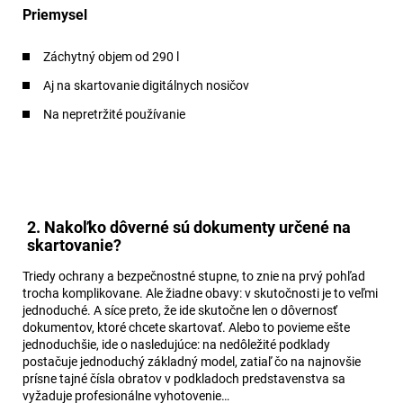
Priemysel
Záchytný objem od 290 l
Aj na skartovanie digitálnych nosičov
Na nepretržité používanie
2. Nakoľko dôverné sú dokumenty určené na
skartovanie?
Triedy ochrany a bezpečnostné stupne, to znie na prvý pohľad
trocha komplikovane. Ale žiadne obavy: v skutočnosti je to veľmi
jednoduché. A síce preto, že ide skutočne len o dôvernosť
dokumentov, ktoré chcete skartovať. Alebo to povieme ešte
jednoduchšie, ide o nasledujúce: na nedôležité podklady
postačuje jednoduchý základný model, zatiaľ čo na najnovšie
prísne tajné čísla obratov v podkladoch predstavenstva sa
vyžaduje profesionálne vyhotovenie…