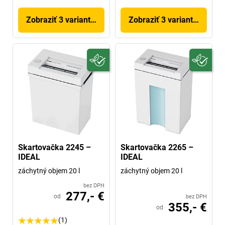
Zobraziť 3 variantov
Zobraziť 3 variantov
Skartovačka 2245 –
Skartovačka 2265 –
IDEAL
IDEAL
záchytný objem 20 l
záchytný objem 20 l
bez DPH
277,- €
od
bez DPH
355,- €
od
(1)