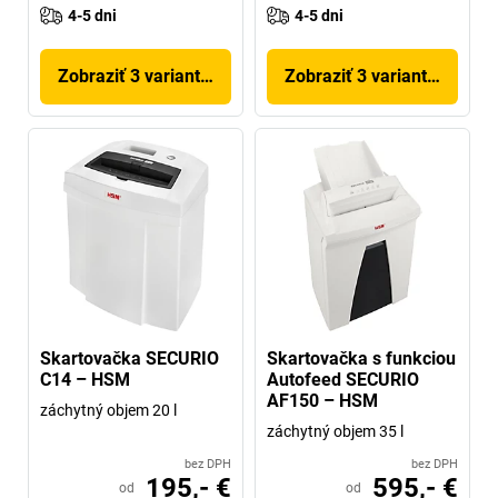
4-5 dni
4-5 dni
Zobraziť 3 variantov
Zobraziť 3 variantov
Skartovačka SECURIO
Skartovačka s funkciou
C14 – HSM
Autofeed SECURIO
AF150 – HSM
záchytný objem 20 l
záchytný objem 35 l
bez DPH
bez DPH
195,- €
595,- €
od
od