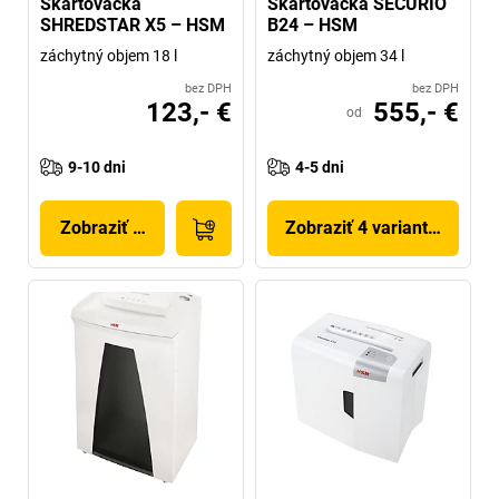
Skartovačka
Skartovačka SECURIO
SHREDSTAR X5 – HSM
B24 – HSM
záchytný objem 18 l
záchytný objem 34 l
bez DPH
bez DPH
123,- €
555,- €
od
9-10 dni
4-5 dni
Zobraziť produkt
Zobraziť 4 variantov