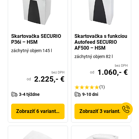
Skartovačka SECURIO
Skartovačka s funkciou
P36i – HSM
Autofeed SECURIO
AF500 – HSM
záchytný objem 145 l
záchytný objem 82 l
bez DPH
1.060,- €
od
bez DPH
2.225,- €
od
(1)
3-4 týždne
9-10 dni
Zobraziť 6 variantov
Zobraziť 3 variantov