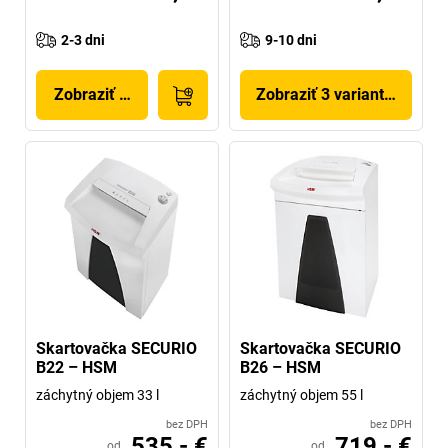
2-3 dni
9-10 dni
Zobraziť produkt
Zobraziť 3 variantov
Skartovačka SECURIO
Skartovačka SECURIO
B22 – HSM
B26 – HSM
záchytný objem 33 l
záchytný objem 55 l
bez DPH
bez DPH
535,- €
719,- €
od
od