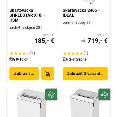
Skartovačka
Skartovačka 2465 –
SHREDSTAR X10 –
IDEAL
HSM
objem nádoby 35 l
záchytný objem 20 l
bez DPH
bez DPH
185,- €
719,- €
od
(1)
(1)
9-10 dni
2-3 týždne
Zobraziť produkt
Zobraziť 3 variantov