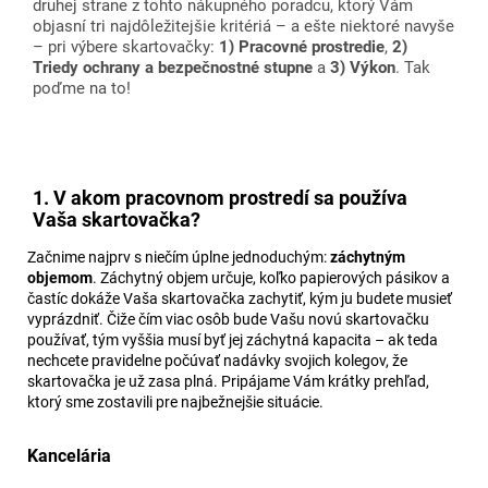
druhej strane z tohto nákupného poradcu, ktorý Vám
objasní tri najdôležitejšie kritériá – a ešte niektoré navyše
– pri výbere skartovačky:
1) Pracovné prostredie
,
2)
Triedy ochrany a bezpečnostné stupne
a
3) Výkon
. Tak
poďme na to!
1. V akom pracovnom prostredí sa používa
Vaša skartovačka?
Začnime najprv s niečím úplne jednoduchým:
záchytným
objemom
. Záchytný objem určuje, koľko papierových pásikov a
častíc dokáže Vaša skartovačka zachytiť, kým ju budete musieť
vyprázdniť. Čiže čím viac osôb bude Vašu novú skartovačku
používať, tým vyššia musí byť jej záchytná kapacita – ak teda
nechcete pravidelne počúvať nadávky svojich kolegov, že
skartovačka je už zasa plná. Pripájame Vám krátky prehľad,
ktorý sme zostavili pre najbežnejšie situácie.
Kancelária