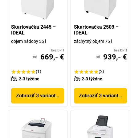
Skartovačka 2445 –
Skartovačka 2503 –
IDEAL
IDEAL
objem nádoby 35 l
záchytný objem 75 l
bez DPH
bez DPH
669,- €
939,- €
od
od
(1)
(2)
2-3 týždne
2-3 týždne
Zobraziť 3 variantov
Zobraziť 3 variantov