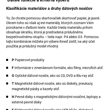
Klasifikácie materiálov a druhy dátových nosičov
To, že chcete pomocou skartovačiek skartovať papier, je jasné.
Okrem toho sú však aj iné materiály, ktorých zoznam Vám
ponúkame v ďalšom texte. Každá trieda materiálu pritom
obsahuje skratku, ktorá je predradená príslušnému
bezpečnostnému stupňu – teda napr. P4 alebo O3. Pomocou
tejto kombinácie môžete pri výbere ihneď zistiť, na aký účel
použitia je príslušný model vhodný.
P
Papierové produkty
F
Informácie v zmenšenom formáte, ako filmy, microfich atď.
O
Optické dátové nosiče, ako sú CD, DVD a Blu-ray atď.
T
Magnetické dátové nosiče, ako sú diskety, preukazy,
magnetické pásky a kazety atď.
H
Pevné disky s magnetickými dátovými nosičmi, laptopy a
externé pevné disky