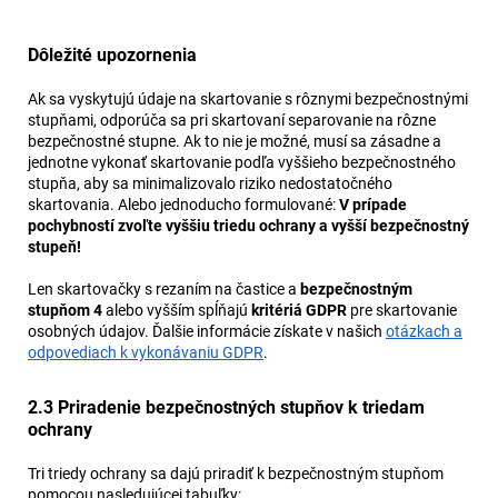
Dôležité upozornenia
Ak sa vyskytujú údaje na skartovanie s rôznymi bezpečnostnými
stupňami, odporúča sa pri skartovaní separovanie na rôzne
bezpečnostné stupne. Ak to nie je možné, musí sa zásadne a
jednotne vykonať skartovanie podľa vyššieho bezpečnostného
stupňa, aby sa minimalizovalo riziko nedostatočného
skartovania. Alebo jednoducho formulované:
V prípade
pochybností zvoľte vyššiu triedu ochrany a vyšší bezpečnostný
stupeň!
Len skartovačky s rezaním na častice a
bezpečnostným
stupňom 4
alebo vyšším spĺňajú
kritériá GDPR
pre skartovanie
osobných údajov. Ďalšie informácie získate v našich
otázkach a
odpovediach k vykonávaniu GDPR
.
2.3 Priradenie bezpečnostných stupňov k triedam
ochrany
Tri triedy ochrany sa dajú priradiť k bezpečnostným stupňom
pomocou nasledujúcej tabuľky: