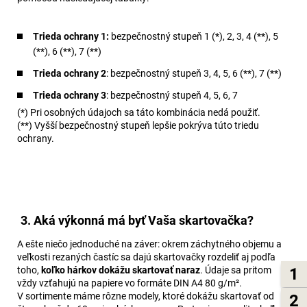
Trieda ochrany 1:
bezpečnostný stupeň 1 (*), 2, 3, 4 (**), 5
(**), 6 (**), 7 (**)
Trieda ochrany 2
: bezpečnostný stupeň 3, 4, 5, 6 (**), 7 (**)
Trieda ochrany 3
: bezpečnostný stupeň 4, 5, 6, 7
(*) Pri osobných údajoch sa táto kombinácia nedá použiť.
(**) Vyšší bezpečnostný stupeň lepšie pokrýva túto triedu
ochrany.
3. Aká výkonná má byť Vaša skartovačka?
A ešte niečo jednoduché na záver: okrem záchytného objemu a
veľkosti rezaných častíc sa dajú skartovačky rozdeliť aj podľa
1
toho,
koľko hárkov dokážu skartovať naraz
. Údaje sa pritom
vždy vzťahujú na papiere vo formáte DIN A4 80 g/m².
V sortimente máme rôzne modely, ktoré dokážu skartovať od
2