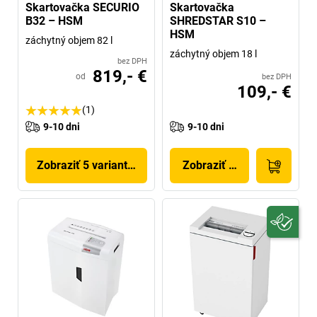
Skartovačka SECURIO
Skartovačka
B32 – HSM
SHREDSTAR S10 –
HSM
záchytný objem 82 l
záchytný objem 18 l
bez DPH
819,- €
od
bez DPH
109,- €
(1)
9-10 dni
9-10 dni
Zobraziť 5 variantov
Zobraziť produkt