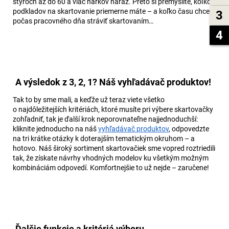
štyroch až do 60 a viac hárkov naraz. Preto si premyslite, koľko
podkladov na skartovanie priemerne máte – a koľko času chcete
3
počas pracovného dňa stráviť skartovaním…
4
A výsledok z 3, 2, 1? Náš vyhľadávač produktov!
Tak to by sme mali, a keďže už teraz viete všetko
o najdôležitejších kritériách, ktoré musíte pri výbere skartovačky
zohľadniť, tak je ďalší krok neporovnateľne najjednoduchší:
kliknite jednoducho na náš
vyhľadávač produktov
, odpovedzte
na tri krátke otázky k doterajším tematickým okruhom – a
hotovo. Náš široký sortiment skartovačiek sme vopred roztriedili
tak, že získate návrhy vhodných modelov ku všetkým možným
kombináciám odpovedí. Komfortnejšie to už nejde – zaručene!
Ďalšie funkcie a kritériá výberu