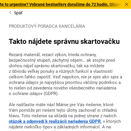
ntne? Vybrané bestsellery doručíme do 72 hodín. Objavte našu ponuku 
Späť
PRODUKTOVÝ PORADCA KANCELÁRIA
Takto nájdete správnu skartovačku
Rezaný materiál, rezací výkon, trieda ochrany,
bezpečnostný stupeň, záchytný objem… ak stojíte pred
úlohou nájsť správnu skartovačku, tak sa môžete
z dôvodu veľkej ponuky a rôznych funkcií a vlastností
celkom ľahko zapotiť. Veď napokon, nie je spis ako spis a
ochrana údajov je najvyššou prioritou väčšiny podnikov, a
to nielen od zavedenia nového všeobecného nariadenia
o ochrane údajov (GDPR).
Ale našťastie máte nás! Máme pre Vás riešenie, ktoré
Vám pomôže pri riešení tejto úlohy zachovať si chladnú
hlavu. Toto riešenie sa skladá na jednej strane z našich
otázok a odpovedí k realizácii nariadenia GDPR
, v ktorých
nájdete niekoľko tipov a základných informácií. A na