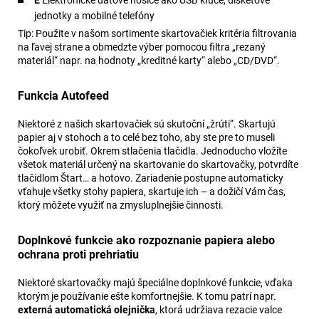
E
Elektronické dátové nosiče ako USB kľúče, disketové
jednotky a mobilné telefóny
Tip: Použite v našom sortimente skartovačiek kritéria filtrovania
na ľavej strane a obmedzte výber pomocou filtra „rezaný
materiál“ napr. na hodnoty „kreditné karty“ alebo „CD/DVD“.
Funkcia Autofeed
Niektoré z našich skartovačiek sú skutoční „žrúti“. Skartujú
papier aj v stohoch a to celé bez toho, aby ste pre to museli
čokoľvek urobiť. Okrem stlačenia tlačidla. Jednoducho vložíte
všetok materiál určený na skartovanie do skartovačky, potvrdíte
tlačidlom Štart… a hotovo. Zariadenie postupne automaticky
vťahuje všetky stohy papiera, skartuje ich – a dožičí Vám čas,
ktorý môžete využiť na zmysluplnejšie činnosti.
Doplnkové funkcie ako rozpoznanie papiera alebo
ochrana proti prehriatiu
Niektoré skartovačky majú špeciálne doplnkové funkcie, vďaka
ktorým je používanie ešte komfortnejšie. K tomu patrí napr.
externá automatická olejnička
, ktorá udržiava rezacie valce