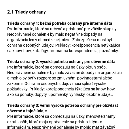
2.1 Triedy ochrany
Trieda ochrany 1: bežná potreba ochrany pre interné dáta
Pre informácie, ktoré sú určené a prístupné pre väčšie skupiny.
Neoprávnené odhalenie by malo negatívne dopady na
organizáciu len v obmedzenej miere. Zabezpečená musí byť
ochrana osobných údajov. Príklady: korešpondencia netýkajúca
sa know-how, katalógy, hromadná korešpondencia, poznámky…
Trieda ochrany 2: vysoká potreba ochrany pre dôverné dáta
Pre informácie, ktoré sa obmedzujú na úzky okruh osôb.
Neoprávnené odhalenie by malo závažné dopady na organizáciu
a mohlo by byť v rozpore so zmluvnými povinnosťami alebo
zákonmi. Ochrana osobných údajov musí spĺňať vysoké
požiadavky. Príklady: korešpondencia týkajúca sa know-how,
ako sú ponuky, dopyty, upomienky, vyhlášky, osobné údaje…
Trieda ochrany 3: veľmi vysoká potreba ochrany pre obzvlášť
dôverné a tajné údaje
Pre informácie, ktoré sa obmedzujú na úzky, menovite známy
okruh osôb, ktoré majú oprávnenie na prístup k týmto
informáciám. Neoprávnené odhalenie by mohlo mať závažný