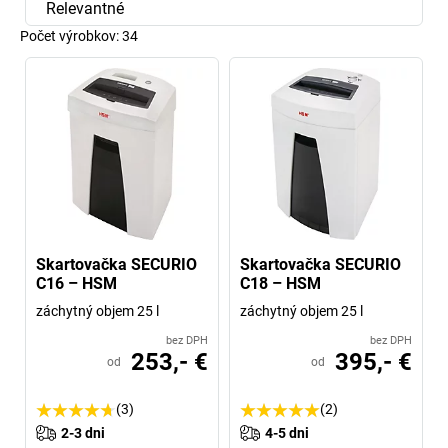
Relevantné
Počet výrobkov:
34
Skartovačka SECURIO
Skartovačka SECURIO
C16 – HSM
C18 – HSM
záchytný objem 25 l
záchytný objem 25 l
bez DPH
bez DPH
253,- €
395,- €
od
od
(3)
(2)
2-3 dni
4-5 dni