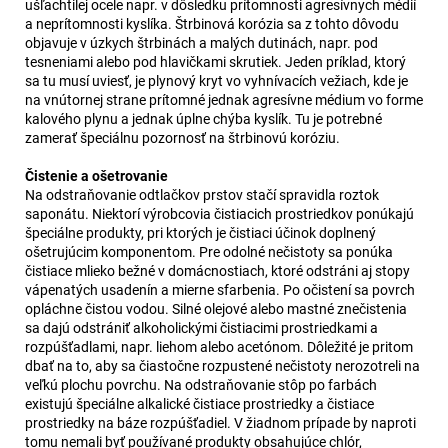
ušľachtilej ocele napr. v dôsledku prítomnosti agresívnych médií
a neprítomnosti kyslíka. Štrbinová korózia sa z tohto dôvodu
objavuje v úzkych štrbinách a malých dutinách, napr. pod
tesneniami alebo pod hlavičkami skrutiek. Jeden príklad, ktorý
sa tu musí uviesť, je plynový kryt vo vyhnívacích vežiach, kde je
na vnútornej strane prítomné jednak agresívne médium vo forme
kalového plynu a jednak úplne chýba kyslík. Tu je potrebné
zamerať špeciálnu pozornosť na štrbinovú koróziu.
Čistenie a ošetrovanie
Na odstraňovanie odtlačkov prstov stačí spravidla roztok
saponátu. Niektorí výrobcovia čistiacich prostriedkov ponúkajú
špeciálne produkty, pri ktorých je čistiaci účinok doplnený
ošetrujúcim komponentom. Pre odolné nečistoty sa ponúka
čistiace mlieko bežné v domácnostiach, ktoré odstráni aj stopy
vápenatých usadenín a mierne sfarbenia. Po očistení sa povrch
opláchne čistou vodou. Silné olejové alebo mastné znečistenia
sa dajú odstrániť alkoholickými čistiacimi prostriedkami a
rozpúšťadlami, napr. liehom alebo acetónom. Dôležité je pritom
dbať na to, aby sa čiastočne rozpustené nečistoty nerozotreli na
veľkú plochu povrchu. Na odstraňovanie stôp po farbách
existujú špeciálne alkalické čistiace prostriedky a čistiace
prostriedky na báze rozpúšťadiel. V žiadnom prípade by naproti
tomu nemali byť používané produkty obsahujúce chlór,