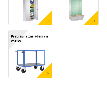
Prepravné zariadenia a
vozíky