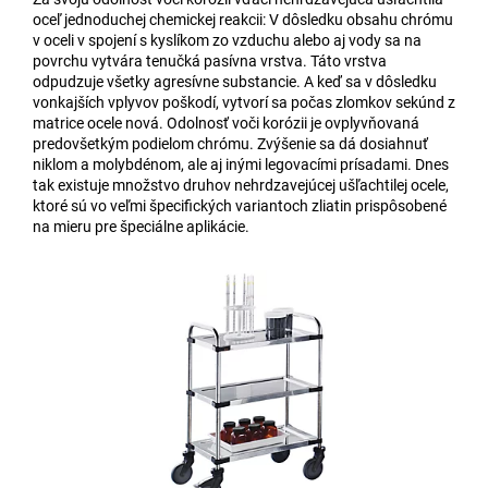
oceľ jednoduchej chemickej reakcii: V dôsledku obsahu chrómu
v oceli v spojení s kyslíkom zo vzduchu alebo aj vody sa na
povrchu vytvára tenučká pasívna vrstva. Táto vrstva
odpudzuje všetky agresívne substancie. A keď sa v dôsledku
vonkajších vplyvov poškodí, vytvorí sa počas zlomkov sekúnd z
matrice ocele nová. Odolnosť voči korózii je ovplyvňovaná
predovšetkým podielom chrómu. Zvýšenie sa dá dosiahnuť
niklom a molybdénom, ale aj inými legovacími prísadami. Dnes
tak existuje množstvo druhov nehrdzavejúcej ušľachtilej ocele,
ktoré sú vo veľmi špecifických variantoch zliatin prispôsobené
na mieru pre špeciálne aplikácie.