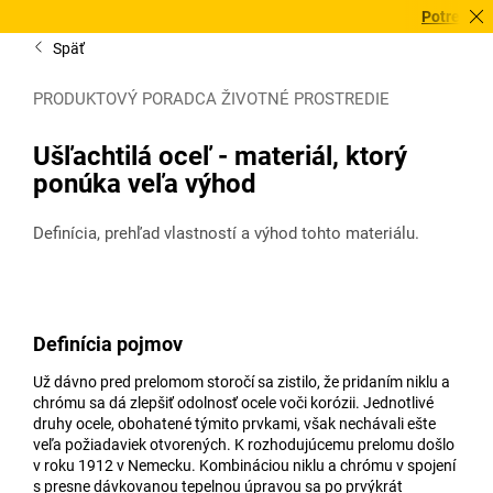
Potrebujete to
Späť
PRODUKTOVÝ PORADCA ŽIVOTNÉ PROSTREDIE
Ušľachtilá oceľ - materiál, ktorý
ponúka veľa výhod
Definícia, prehľad vlastností a výhod tohto materiálu.
Definícia pojmov
Už dávno pred prelomom storočí sa zistilo, že pridaním niklu a
chrómu sa dá zlepšiť odolnosť ocele voči korózii. Jednotlivé
druhy ocele, obohatené týmito prvkami, však nechávali ešte
veľa požiadaviek otvorených. K rozhodujúcemu prelomu došlo
v roku 1912 v Nemecku. Kombináciou niklu a chrómu v spojení
s presne dávkovanou tepelnou úpravou sa po prvýkrát