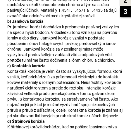
2
dochádza v okolí k chudobneniu chrómu a tým sa stráca
3
pasivujúci účinok. Materiály 1.4541, 1.4571 a 1.4435 sa dajú
označiť ako odolné voči medzikryštalickej korózii.
b) Jamková korózia
Pri jamkovej korózii dochádza k prelomeniu pasívnej vrstvy len
na špeciálnych bodoch. V dôsledku toho vznikajú na povrchu
jamky alebo diery. Jamková korózia vzniká v podstate
pôsobením iónov halogénových prvkov, predovšetkým iónov
chrómu. Jamková korózia sa v zosilnenej miere môže
vyskytovať predovšetkým v oblasti vôd a odpadových vôd,
pretože tu máme často dočinenia s iónmi chlóru a chloridov.
c) Kontaktná korózia
Kontaktná korózia je veľmi často sa vyskytujúcou formou, ktorá
vzniká, keď prichádzajú za prítomnosti elektrolytu do kontaktu
kovové materiály s rôznym potenciálom. Neušľachtilý kov bude
narušený elektrolytom a prejde do roztoku. Intenzita korózie
závisí od veľkosti prúdu pretekajúceho v tomto galvanickom
prvku. S kontaktnou koróziou sa stretávame veľmi často. Ako
najznámejší príklad je možné vyzdvihnúť spojenie oceľových
prírub a prírub z ušľachtilej ocele. Kontaktná korózia je známa aj
pri skrutkovaní liatinových prírub skrutkami z ušľachtilej ocele.
d) Štrbinová korózia
K štrbinovej korózii dochádza, keď sa poškodí pasívna vrstva