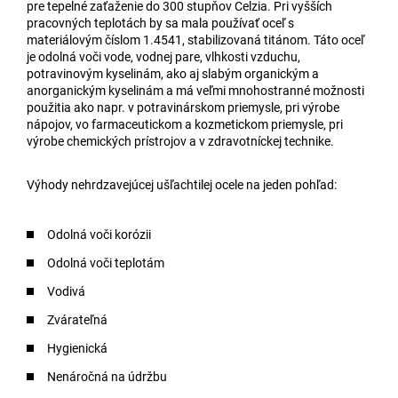
pre tepelné zaťaženie do 300 stupňov Celzia. Pri vyšších
pracovných teplotách by sa mala používať oceľ s
materiálovým číslom 1.4541, stabilizovaná titánom. Táto oceľ
je odolná voči vode, vodnej pare, vlhkosti vzduchu,
potravinovým kyselinám, ako aj slabým organickým a
anorganickým kyselinám a má veľmi mnohostranné možnosti
použitia ako napr. v potravinárskom priemysle, pri výrobe
nápojov, vo farmaceutickom a kozmetickom priemysle, pri
výrobe chemických prístrojov a v zdravotníckej technike.
Výhody nehrdzavejúcej ušľachtilej ocele na jeden pohľad:
Odolná voči korózii
Odolná voči teplotám
Vodivá
Zvárateľná
Hygienická
Nenáročná na údržbu