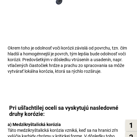
Okrem toho je odolnosť voči korózii závislá od povrchu, tzn. čím
hladší a homogénnejší je povrch, tým lepšia bude odolnosť voči
korózii. Predovšetkým v dôsledku vtrúsenín a usadenín, napr.
vtlačených čiastočiek hrdze a prachu zo spracovania sa môže
vytvárať lokálna korózia, ktorá sa rýchlo rozširuje.
Pri ušľachtilej oceli sa vyskytujú nasledovné
druhy korózie:
1
a) Medzikryštalická korózia
Táto medzikryštalická korózia vzniká, keď sa na hranici zŕn
vylúčia karbidy chrómu v kritickej forme. V dôsledku toho