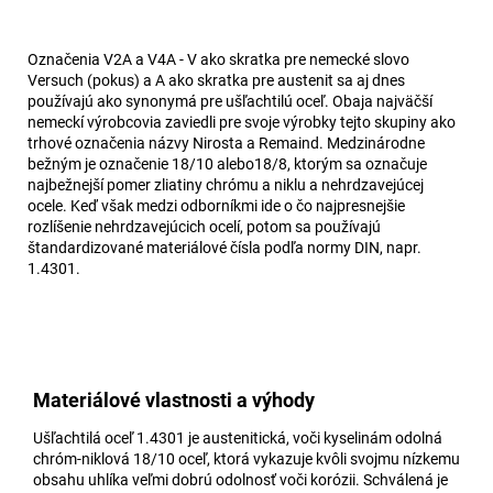
Označenia V2A a V4A - V ako skratka pre nemecké slovo
Versuch (pokus) a A ako skratka pre austenit sa aj dnes
používajú ako synonymá pre ušľachtilú oceľ. Obaja najväčší
nemeckí výrobcovia zaviedli pre svoje výrobky tejto skupiny ako
trhové označenia názvy Nirosta a Remaind. Medzinárodne
bežným je označenie 18/10 alebo18/8, ktorým sa označuje
najbežnejší pomer zliatiny chrómu a niklu a nehrdzavejúcej
ocele. Keď však medzi odborníkmi ide o čo najpresnejšie
rozlíšenie nehrdzavejúcich ocelí, potom sa používajú
štandardizované materiálové čísla podľa normy DIN, napr.
1.4301.
Materiálové vlastnosti a výhody
Ušľachtilá oceľ 1.4301 je austenitická, voči kyselinám odolná
chróm-niklová 18/10 oceľ, ktorá vykazuje kvôli svojmu nízkemu
obsahu uhlíka veľmi dobrú odolnosť voči korózii. Schválená je