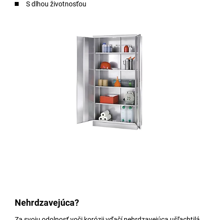
S dlhou životnosťou
Nehrdzavejúca?
Za svoju odolnosť voči korózii vďačí nehrdzavejúca ušľachtilá