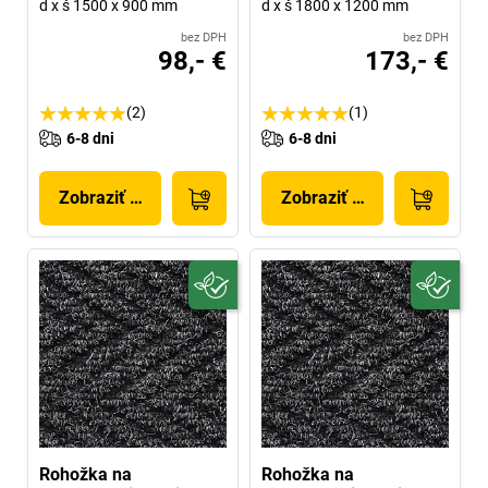
d x š 1500 x 900 mm
d x š 1800 x 1200 mm
bez DPH
bez DPH
98,- €
173,- €
(2)
(1)
6-8 dni
6-8 dni
Zobraziť produkt
Zobraziť produkt
Rohožka na
Rohožka na