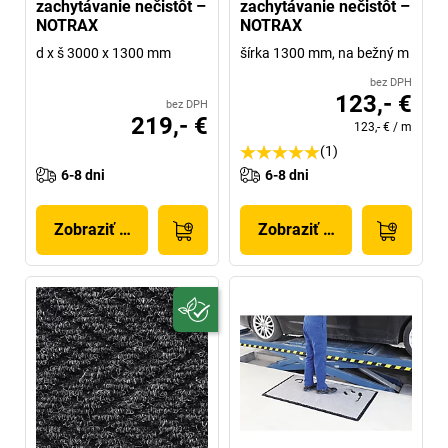
zachytávanie nečistôt –
zachytávanie nečistôt –
NOTRAX
NOTRAX
d x š 3000 x 1300 mm
šírka 1300 mm, na bežný m
bez DPH
123,- €
bez DPH
219,- €
123,- €
/
m
(1)
6-8 dni
6-8 dni
Zobraziť produkt
Zobraziť produkt