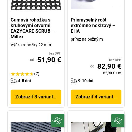
Gumová rohožka s
Priemyselný rošt,
kruhovými otvormi
extrémne nekĺzavý –
EAZYCARE SCRUB –
EHA
Miltex
prírez na bežný m
Výška rohožky 22 mm
bez DPH
51,90 €
od
bez DPH
82,90 €
od
82,90 €
/
m
(7)
4-5 dni
9-10 dni
Zobraziť 3 variantov
Zobraziť 4 variantov