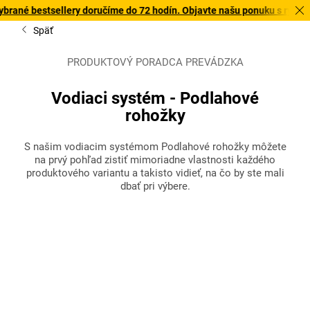
ellery doručíme do 72 hodín. Objavte našu ponuku s rýchlym doručením
Späť
PRODUKTOVÝ PORADCA PREVÁDZKA
Vodiaci systém - Podlahové
rohožky
S našim vodiacim systémom Podlahové rohožky môžete
na prvý pohľad zistiť mimoriadne vlastnosti každého
produktového variantu a takisto vidieť, na čo by ste mali
dbať pri výbere.