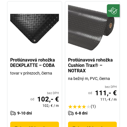
Protiúnavová rohožka
Protiúnavová rohožka
DECKPLATTE – COBA
Cushion Trax® –
NOTRAX
tovar v prírezoch, čierna
na bežný m, PVC, čierna
bez DPH
111,- €
od
bez DPH
102,- €
od
111,- €
/
m
102,- €
/
m
(1)
9-10 dni
6-8 dni