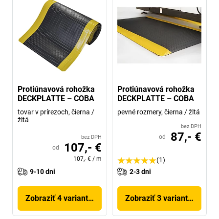
Protiúnavová rohožka
Protiúnavová rohožka
DECKPLATTE – COBA
DECKPLATTE – COBA
tovar v prírezoch, čierna /
pevné rozmery, čierna / žltá
žltá
bez DPH
87,- €
od
bez DPH
107,- €
od
107,- €
/
m
(1)
9-10 dni
2-3 dni
Zobraziť 4 variantov
Zobraziť 3 variantov