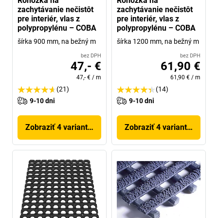
Rohožka na
Rohožka na
zachytávanie nečistôt
zachytávanie nečistôt
pre interiér, vlas z
pre interiér, vlas z
polypropylénu – COBA
polypropylénu – COBA
šírka 900 mm, na bežný m
šírka 1200 mm, na bežný m
bez DPH
bez DPH
47,- €
61,90 €
47,- €
/
m
61,90 €
/
m
(21)
(14)
9-10 dni
9-10 dni
Zobraziť 4 variantov
Zobraziť 4 variantov