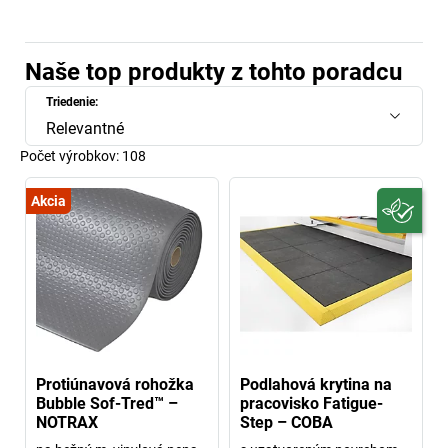
Naše top produkty z tohto poradcu
Triedenie:
Relevantné
Počet výrobkov:
108
Akcia
Protiúnavová rohožka
Podlahová krytina na
Bubble Sof-Tred™ –
pracovisko Fatigue-
NOTRAX
Step – COBA