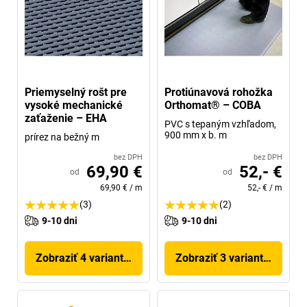
Priemyselný rošt pre
Protiúnavová rohožka
vysoké mechanické
Orthomat® – COBA
zaťaženie – EHA
PVC s tepaným vzhľadom,
900 mm x b. m
prírez na bežný m
bez DPH
bez DPH
69,90 €
52,- €
od
od
69,90 €
/
m
52,- €
/
m
(3)
(2)
9-10 dni
9-10 dni
Zobraziť 4 variantov
Zobraziť 3 variantov