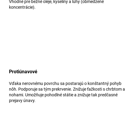
Vhodné pre bežné oleje, kyseliny a lúhy (obmedzené
koncentrácie).
Protiúnavové
Vďaka nerovnému povrchu sa postarajú o konštantný pohyb
nôh. Podporuje sa tým prekrvenie. Znižuje ťažkosti s chrbtom a
nohami. Umožňuje pohodlné státie a znižuje tak predčasné
prejavy únavy.