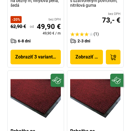
na bežný m, vinylová pena,
s uzatvoreným povrchom,
šedá
nitrilová guma
bez DPH
73,- €
-
20
%
bez DPH
49,90 €
62,90 €
od
49,90 €
/
m
(1)
6-8 dni
2-3 dni
Zobraziť 3 variantov
Zobraziť produkt