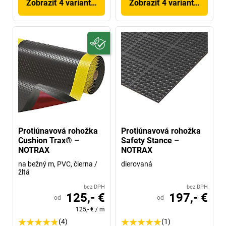
Zobraziť 4 variantov
Zobraziť 4 variantov
Protiúnavová rohožka
Protiúnavová rohožka
Cushion Trax® –
Safety Stance –
NOTRAX
NOTRAX
na bežný m, PVC, čierna /
dierovaná
žltá
bez DPH
bez DPH
125,- €
197,- €
od
od
125,- €
/
m
(4)
(1)