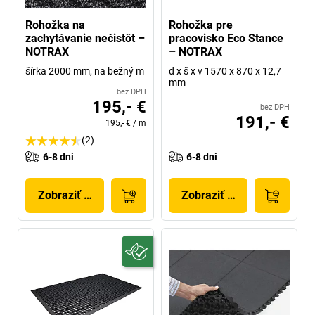
Rohožka na
Rohožka pre
zachytávanie nečistôt –
pracovisko Eco Stance
NOTRAX
– NOTRAX
šírka 2000 mm, na bežný m
d x š x v 1570 x 870 x 12,7
mm
bez DPH
195,- €
bez DPH
191,- €
195,- €
/
m
(2)
6-8 dni
6-8 dni
Zobraziť produkt
Zobraziť produkt