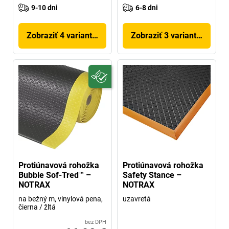
9-10 dni
6-8 dni
Zobraziť 4 variantov
Zobraziť 3 variantov
Protiúnavová rohožka
Protiúnavová rohožka
Bubble Sof-Tred™ –
Safety Stance –
NOTRAX
NOTRAX
na bežný m, vinylová pena,
uzavretá
čierna / žltá
bez DPH