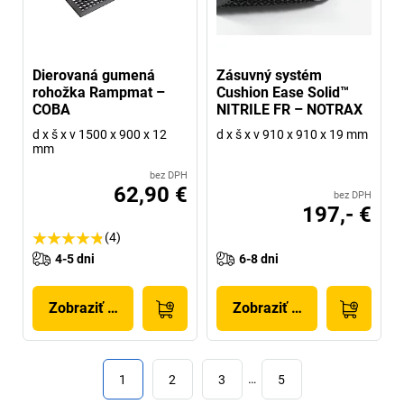
Dierovaná gumená
Zásuvný systém
rohožka Rampmat –
Cushion Ease Solid™
COBA
NITRILE FR – NOTRAX
d x š x v 1500 x 900 x 12
d x š x v 910 x 910 x 19 mm
mm
bez DPH
62,90 €
bez DPH
197,- €
(4)
4-5 dni
6-8 dni
Zobraziť produkt
Zobraziť produkt
1
2
3
…
5