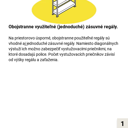
Obojstranne využiteľné (jednoduché) zásuvné regály.
Na priestorovo úsporné, obojstranne použiteľné regály sú
vhodné aj jednoduché zásuvné regály. Namiesto diagonálnych
výstuží ich možno zabezpečiť vystužovacími priečnikmi, na
ktoré dosadajú police. Počet vystužovacích priečnikov závisí
od výšky regálu a zaťaženia.
1