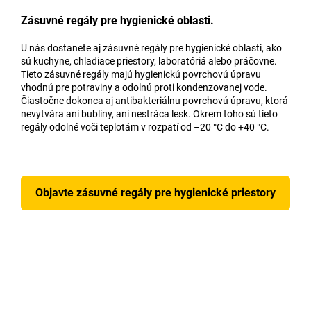
Zásuvné regály pre hygienické oblasti.
U nás dostanete aj zásuvné regály pre hygienické oblasti, ako
sú kuchyne, chladiace priestory, laboratóriá alebo práčovne.
Tieto zásuvné regály majú hygienickú povrchovú úpravu
vhodnú pre potraviny a odolnú proti kondenzovanej vode.
Čiastočne dokonca aj antibakteriálnu povrchovú úpravu, ktorá
nevytvára ani bubliny, ani nestráca lesk. Okrem toho sú tieto
regály odolné voči teplotám v rozpätí od –20 °C do +40 °C.
Objavte zásuvné regály pre hygienické priestory