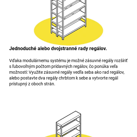
Jednoduché alebo dvojstranné rady regálov.
Vďaka modulárnemu systému je možné zásuvné regály rozšíriť
s ľubovoľným počtom prídavných regálov, čo ponúka veľa
možností: Využite zásuvné regály vedľa seba ako rad regálov,
alebo postavte dva regály chrbtom k sebe a vytvorte regál
prístupný z oboch strán.