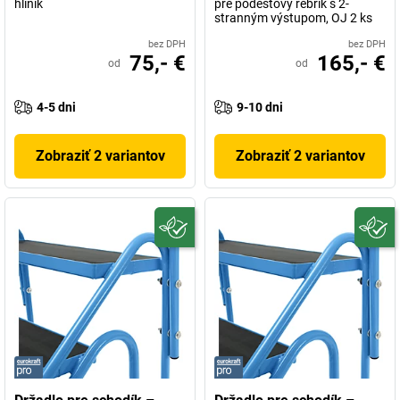
hliník
pre podestový rebrík s 2-
stranným výstupom, OJ 2 ks
bez DPH
bez DPH
75,- €
165,- €
od
od
4-5 dni
9-10 dni
Zobraziť 2 variantov
Zobraziť 2 variantov