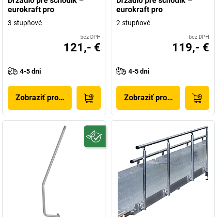
Držadlo pre schodík –
Držadlo pre schodík –
eurokraft pro
eurokraft pro
3-stupňové
2-stupňové
bez DPH
bez DPH
121,- €
119,- €
4-5 dni
4-5 dni
Zobraziť produkt
Zobraziť produkt