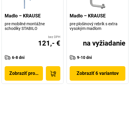
Madlo – KRAUSE
Madlo – KRAUSE
pre mobilné montážne
pre plošinový rebrík s extra
schodíky STABILO
vysokým madlom
bez DPH
121,- €
na vyžiadanie
6-8 dni
9-10 dni
Zobraziť produkt
Zobraziť 6 variantov