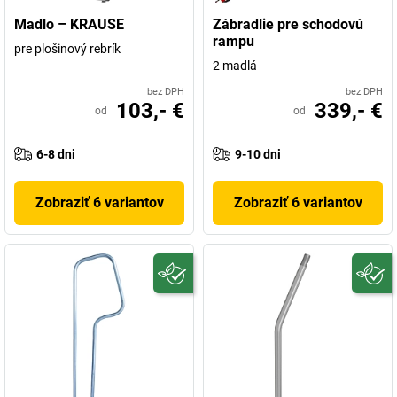
Madlo – KRAUSE
Zábradlie pre schodovú
rampu
pre plošinový rebrík
2 madlá
bez DPH
bez DPH
103,- €
339,- €
od
od
6-8 dni
9-10 dni
Zobraziť 6 variantov
Zobraziť 6 variantov