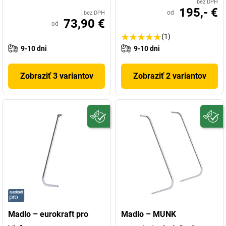
bez DPH
195,- €
od
bez DPH
73,90 €
od
(1)
9-10 dni
9-10 dni
Zobraziť 3 variantov
Zobraziť 2 variantov
Madlo – eurokraft pro
Madlo – MUNK