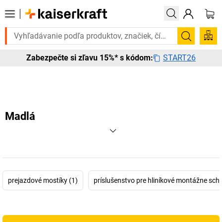
rebujete to urgentne? Vybrané bestsellery doručíme do 72 hodín. Obja
Vyhľadá
START26
Zabezpečte si zľavu 15%* s kódom:
Madlá
prejazdové mostíky (1)
príslušenstvo pre hliníkové montážne scho