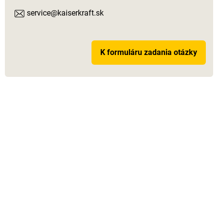
service@kaiserkraft.sk
K formuláru zadania otázky