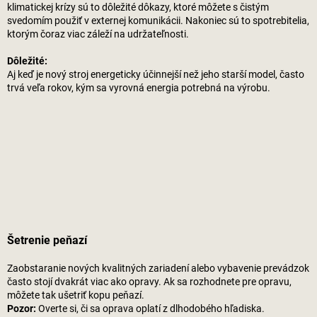
klimatickej krízy sú to dôležité dôkazy, ktoré môžete s čistým
svedomím použiť v externej komunikácii. Nakoniec sú to spotrebitelia,
ktorým čoraz viac záleží na udržateľnosti.
Dôležité:
Aj keď je nový stroj energeticky účinnejší než jeho starší model, často
trvá veľa rokov, kým sa vyrovná energia potrebná na výrobu.
Šetrenie peňazí
Zaobstaranie nových kvalitných zariadení alebo vybavenie prevádzok
často stojí dvakrát viac ako opravy. Ak sa rozhodnete pre opravu,
môžete tak ušetriť kopu peňazí.
Pozor:
Overte si, či sa oprava oplatí z dlhodobého hľadiska.