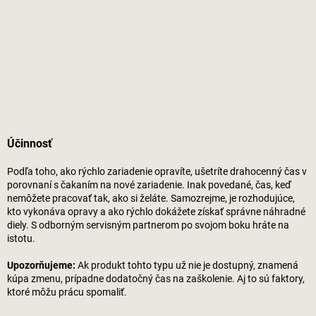
Účinnosť
Podľa toho, ako rýchlo zariadenie opravíte, ušetríte drahocenný čas v
porovnaní s čakaním na nové zariadenie. Inak povedané, čas, keď
nemôžete pracovať tak, ako si želáte. Samozrejme, je rozhodujúce,
kto vykonáva opravy a ako rýchlo dokážete získať správne náhradné
diely. S odborným servisným partnerom po svojom boku hráte na
istotu.
Upozorňujeme:
Ak produkt tohto typu už nie je dostupný, znamená
kúpa zmenu, prípadne dodatočný čas na zaškolenie. Aj to sú faktory,
ktoré môžu prácu spomaliť.