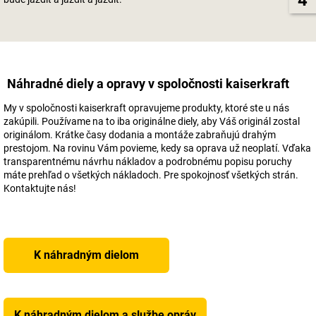
Náhradné diely a opravy v spoločnosti
kaiserkraft
My v spoločnosti
kaiserkraft
opravujeme produkty, ktoré ste u nás
zakúpili. Používame na to iba originálne diely, aby Váš originál zostal
originálom. Krátke časy dodania a montáže zabraňujú drahým
prestojom. Na rovinu Vám povieme, kedy sa oprava už neoplatí. Vďaka
transparentnému návrhu nákladov a podrobnému popisu poruchy
máte prehľad o všetkých nákladoch. Pre spokojnosť všetkých strán.
Kontaktujte nás!
K náhradným dielom
K náhradným dielom a službe opráv