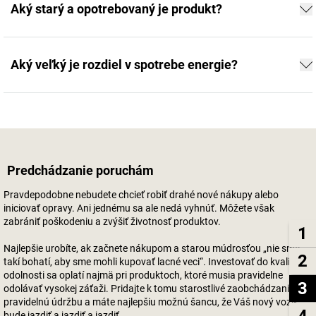
Aký starý a opotrebovaný je produkt?
Aký veľký je rozdiel v spotrebe energie?
Predchádzanie poruchám
Pravdepodobne nebudete chcieť robiť drahé nové nákupy alebo
iniciovať opravy. Ani jednému sa ale nedá vyhnúť. Môžete však
zabrániť poškodeniu a zvýšiť životnosť produktov.
1
Najlepšie urobíte, ak začnete nákupom a starou múdrosťou „nie sme
2
takí bohatí, aby sme mohli kupovať lacné veci“. Investovať do kvality a
odolnosti sa oplatí najmä pri produktoch, ktoré musia pravidelne
3
odolávať vysokej záťaži. Pridajte k tomu starostlivé zaobchádzanie a
pravidelnú údržbu a máte najlepšiu možnú šancu, že Váš nový vozík
4
bude jazdiť a jazdiť a jazdiť.