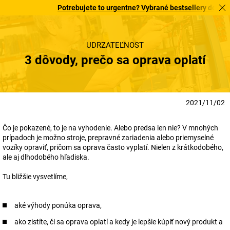
Potrebujete to urgentne? Vybrané bestsellery doručíme 
UDRŽATEĽNOSŤ
3 dôvody, prečo sa oprava oplatí
2021/11/02
Čo je pokazené, to je na vyhodenie. Alebo predsa len nie? V mnohých
prípadoch je možno stroje, prepravné zariadenia alebo priemyselné
vozíky opraviť, pričom sa oprava často vyplatí. Nielen z krátkodobého,
ale aj dlhodobého hľadiska.
Tu bližšie vysvetlíme,
aké výhody ponúka oprava,
ako zistíte, či sa oprava oplatí a kedy je lepšie kúpiť nový produkt a