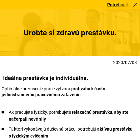
Potrebujete to urge
Urobte si zdravú prestávku.
2020/07/03
Ideálna prestávka je individuálna.
Optimálne prerušenie práce vytvára
protiváhu k často
jednostrannému pracovnému zaťaženiu
:
Ak pracujete fyzicky, potrebujete
relaxačnú prestávku, aby ste
načerpali nové sily
Tí, ktorí vykonávajú duševnú prácu, potrebujú
aktívnu prestávku
s fyzickým cvičením