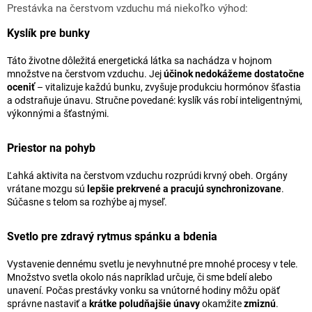
Prestávka na čerstvom vzduchu má niekoľko výhod:
Kyslík pre bunky
Táto životne dôležitá energetická látka sa nachádza v hojnom
množstve na čerstvom vzduchu. Jej
účinok nedokážeme dostatočne
oceniť
– vitalizuje každú bunku, zvyšuje produkciu hormónov šťastia
a odstraňuje únavu. Stručne povedané: kyslík vás robí inteligentnými,
výkonnými a šťastnými.
Priestor na pohyb
Ľahká aktivita na čerstvom vzduchu rozprúdi krvný obeh. Orgány
vrátane mozgu sú
lepšie prekrvené a pracujú synchronizovane
.
Súčasne s telom sa rozhýbe aj myseľ.
Svetlo pre zdravý rytmus spánku a bdenia
Vystavenie dennému svetlu je nevyhnutné pre mnohé procesy v tele.
Množstvo svetla okolo nás napríklad určuje, či sme bdelí alebo
unavení. Počas prestávky vonku sa vnútorné hodiny môžu opäť
správne nastaviť a
krátke poludňajšie únavy
okamžite
zmiznú
.