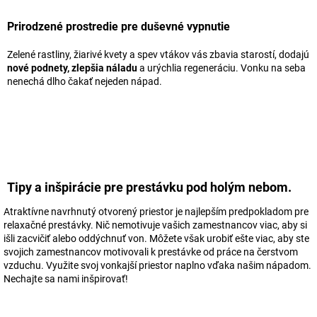
Prirodzené prostredie pre duševné vypnutie
Zelené rastliny, žiarivé kvety a spev vtákov vás zbavia starostí, dodajú
nové podnety, zlepšia náladu
a urýchlia regeneráciu. Vonku na seba
nenechá dlho čakať nejeden nápad.
Tipy a inšpirácie pre prestávku pod holým nebom.
Atraktívne navrhnutý otvorený priestor je najlepším predpokladom pre
relaxačné prestávky. Nič nemotivuje vašich zamestnancov viac, aby si
išli zacvičiť alebo oddýchnuť von. Môžete však urobiť ešte viac, aby ste
svojich zamestnancov motivovali k prestávke od práce na čerstvom
vzduchu. Využite svoj vonkajší priestor naplno vďaka našim nápadom.
Nechajte sa nami inšpirovať!