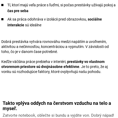
Tí, ktorí majú veľa práce s ľuďmi, si počas prestávky užívajú pokoj a
čas pre seba
Ak sa práca odohráva v izolácii pred obrazovkou,
sociálne
interakcie
sú ideálne
Dobrá prestávka vytvára rovnováhu medzi napätím a uvoľnením,
aktivitou a nečinnosťou, koncentráciou a vypnutím. V závislosti od
toho, čo je v danom čase potrebné.
Keďže väčšina práce prebieha v interiéri,
prestávky vo vlastnom
otvorenom priestore sú dvojnásobne efektívne
. Je to preto, že aj
vonku sú rozhodujúce faktory, ktoré ovplyvňujú našu pohodu.
Takto vplýva oddych na čerstvom vzduchu na telo a
myseľ.
Zatvorte notebook, oblečte si bundu a vyjdite von. Dobrý nápad!