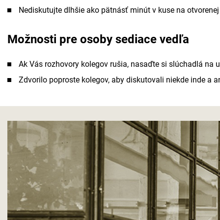
Nediskutujte dlhšie ako pätnásť minút v kuse na otvorenej
Možnosti pre osoby sediace vedľa
Ak Vás rozhovory kolegov rušia, nasaďte si slúchadlá na u
Zdvorilo poproste kolegov, aby diskutovali niekde inde a a