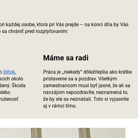
 pri každej osobe, ktorá pri Vás prejde – na konci dňa by Vás
o sa chrániť pred rozptyľovaním:
Máme sa radi
to
štítok
,
Práca je „niekedy“ dôležitejšia ako krátke
úcich okolo
pristavenie sa a pozdrav. Všetkým
ušený. Škoda
zamestnancom musí byť jasné, že ak sa
alebo
navzájom nepozdravíte, neznamená to,
rušenosť
že by ste sa neznášali. Toto si vyjasnite
aj v rámci tímu.