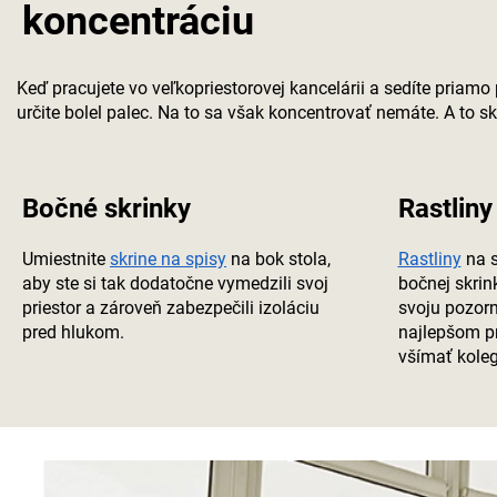
koncentráciu
Keď pracujete vo veľkopriestorovej kancelárii a sedíte priamo 
určite bolel palec. Na to sa však koncentrovať nemáte. A to 
Bočné skrinky
Rastliny
Umiestnite
skrine na spisy
na bok stola,
Rastliny
na s
aby ste si tak dodatočne vymedzili svoj
bočnej skri
priestor a zároveň zabezpečili izoláciu
svoju pozorn
pred hlukom.
najlepšom p
všímať koleg