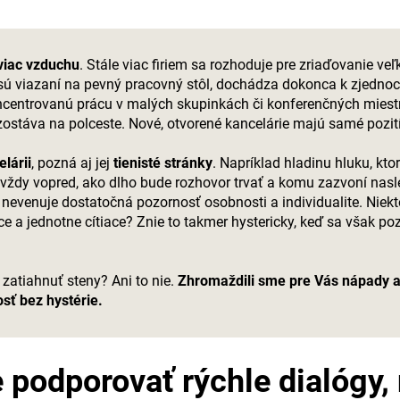
viac vzduchu
. Stále viac firiem sa rozhoduje pre zriaďovanie veľ
ie sú viazaní na pevný pracovný stôl, dochádza dokonca k zjed
oncentrovanú prácu v malých skupinkách či konferenčných mies
ostáva na polceste. Nové, otvorené kancelárie majú samé pozitív
lárii
, pozná aj jej
tienisté stránky
. Napríklad hladinu hluku, kto
 vždy vopred, ako dlho bude rozhovor trvať a komu zazvoní nasl
 nevenuje dostatočná pozornosť osobnosti a individualite. Nie
 a jednotne cítiace? Znie to takmer hystericky, keď sa však po
zatiahnuť steny? Ani to nie.
Zhromaždili sme pre Vás nápady a
sť bez hystérie.
podporovať rýchle dialógy,