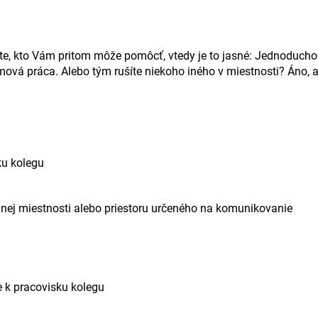
ete, kto Vám pritom môže pomôcť, vtedy je to jasné: Jednoducho 
ová práca. Alebo tým rušíte niekoho iného v miestnosti? Áno, al
ku kolegu
do inej miestnosti alebo priestoru určeného na komunikovanie
e k pracovisku kolegu