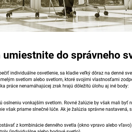
h umiestnite do správneho sv
ečiť individuálne osvetlenie, sa kladie veľký dôraz na denné sve
umelým svetlom alebo svetlom, ktoré svojimi vlastnosťami zodp
ka práce nenamáhajúcej zrak hrajú dôležitú úlohu aj iné body:
ujú oslneniu vonkajším svetlom. Rovné žalúzie by však mali byť
ie však priame slnečné lúče. Ak je žalúzia správne nastavená, 
stávať z kombinácie denného svetla (okno vpravo alebo vľavo), 
toly (individuálne alebo bodové svetlo).