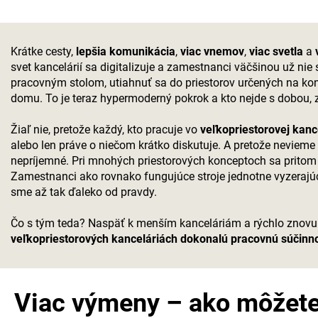
Krátke cesty,
lepšia komunikácia
,
viac vnemov
,
viac svetla
a
svet kancelárií sa digitalizuje a zamestnanci väčšinou už n
pracovným stolom, utiahnuť sa do priestorov určených na k
domu. To je teraz hypermoderný pokrok a kto nejde s dobou, z
Žiaľ nie, pretože každý, kto pracuje vo
veľkopriestorovej kance
alebo len práve o niečom krátko diskutuje. A pretože nevieme
nepríjemné. Pri mnohých priestorových konceptoch sa pritom
Zamestnanci ako rovnako fungujúce stroje jednotne vyzerajúce
sme až tak ďaleko od pravdy.
Čo s tým teda? Naspäť k menším kanceláriám a rýchlo znovu 
veľkopriestorových kanceláriách dokonalú pracovnú súčinno
Viac výmeny – ako môžete 