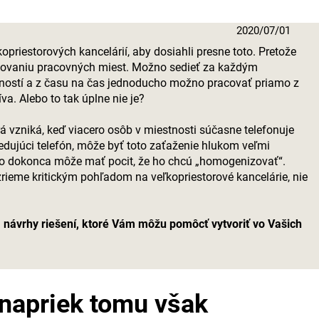
2020/07/01
kopriestorových kancelárií, aby dosiahli presne toto. Pretože
nocovaniu pracovných miest. Možno sedieť za každým
tností a z času na čas jednoducho možno pracovať priamo z
a. Alebo to tak úplne nie je?
rá vzniká, keď viacero osôb v miestnosti súčasne telefonuje
edujúci telefón, môže byť toto zaťaženie hlukom veľmi
kto dokonca môže mať pocit, že ho chcú „homogenizovať“.
zrieme kritickým pohľadom na veľkopriestorové kancelárie, nie
 návrhy riešení, ktoré Vám môžu pomôcť vytvoriť vo Vašich
 napriek tomu však