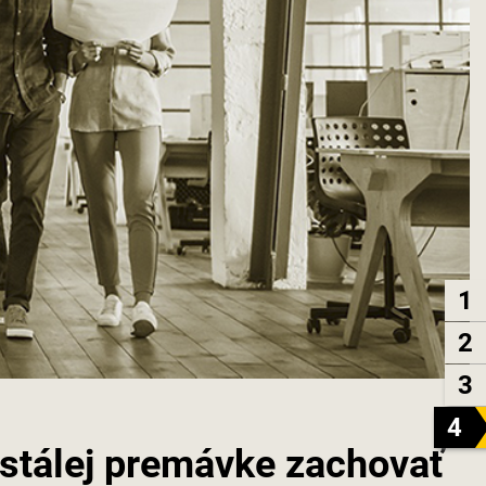
1
2
3
4
stálej premávke zachovať