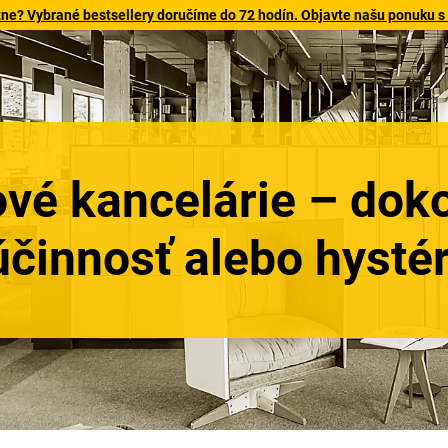
tne? Vybrané bestsellery doručíme do 72 hodín. Objavte našu ponuku s
ové kancelárie – dok
účinnosť alebo hystér