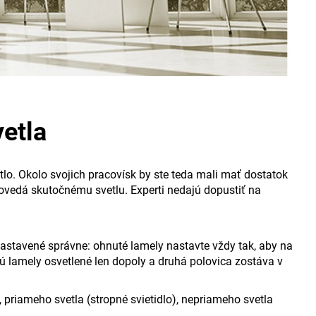
etla
tlo. Okolo svojich pracovísk by ste teda mali mať dostatok
ovedá skutočnému svetlu. Experti nedajú dopustiť na
 nastavené správne: ohnuté lamely nastavte vždy tak, aby na
sú lamely osvetlené len dopoly a druhá polovica zostáva v
priameho svetla (stropné svietidlo), nepriameho svetla