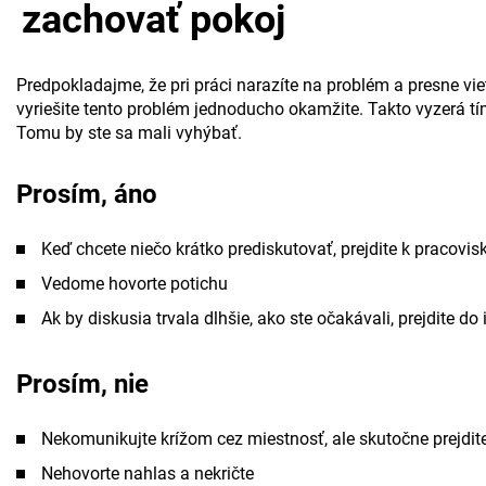
zachovať pokoj
Predpokladajme, že pri práci narazíte na problém a presne vi
vyriešite tento problém jednoducho okamžite. Takto vyzerá tím
Tomu by ste sa mali vyhýbať.
Prosím, áno
Keď chcete niečo krátko prediskutovať, prejdite k pracovis
Vedome hovorte potichu
Ak by diskusia trvala dlhšie, ako ste očakávali, prejdite 
Prosím, nie
Nekomunikujte krížom cez miestnosť, ale skutočne prejdit
Nehovorte nahlas a nekričte