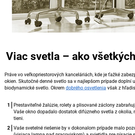
Viac svetla – ako všetkýc
Práve vo veľkopriestorových kanceláriách, kde je ťažké zabezp
okien. Skutočné denné svetlo sa v najlepšom prípade doplní 
biodynamické svetlo. Okrem
dobrého osvetlenia
však z hľadis
Prestaviteľné žalúzie, rolety a plisované záclony zabraň
Vaše okno dopadalo dostatok difúzneho svetla z okolia, n
tieni.
Vaše svetelné riešenie by v dokonalom prípade malo pozo
(visiaca lampa nad pracoviskom) a svietidla pre písacie s