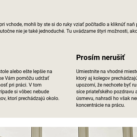
pri vchode, mohli by ste si do ruky vziať počítadlo a kliknúť naň
skutočne nie je také jednoduché. Tu uvádzame štyri možnosti, ak
Prosím nerušiť
tole alebo ešte lepšie na
Umiestnite na vhodné mies
nke Vám pomôžu udržať
ktorý aj kolegov prechádzaj
osť pri práci. V tom
upozorní, že nechcete byť r
rípade si vôbec nebude
síce priateľského pozdravu 
ov, ktorí prechádzajú okolo.
úsmevu, nahradí ho však ne
koncentrácie na prácu.