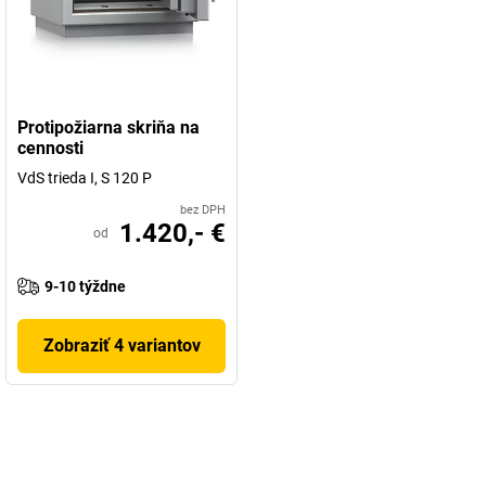
Protipožiarna skriňa na
cennosti
VdS trieda I, S 120 P
bez DPH
1.420,- €
od
9-10 týždne
Zobraziť 4 variantov