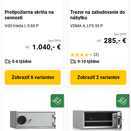
Protipožiarna skriňa na
Trezor na zabudovanie do
cennosti
nábytku
VdS trieda I, S 60 P
VDMA A, LFS 30 P
bez DPH
285,- €
od
bez DPH
1.040,- €
od
(2)
5-6 týždne
9-10 týždne
Zobraziť 6 variantov
Zobraziť 2 variantov