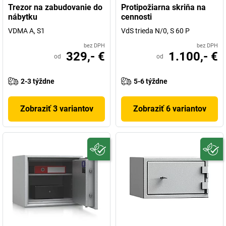
Trezor na zabudovanie do
Protipožiarna skriňa na
nábytku
cennosti
VDMA A, S1
VdS trieda N/0, S 60 P
bez DPH
bez DPH
329,- €
1.100,- €
od
od
2-3 týždne
5-6 týždne
Zobraziť 3 variantov
Zobraziť 6 variantov