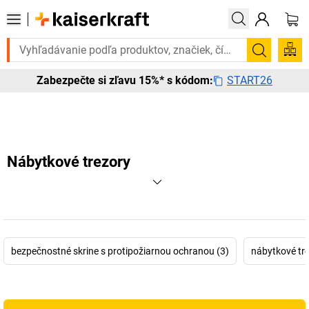
Potrebujete to urgentne? Vybrané bestsellery doručíme do 72 hodín. O
Vyhľadá
START26
Zabezpečte si zľavu 15%* s kódom:
Nábytkové trezory
bezpečnostné skrine s protipožiarnou ochranou (3)
nábytkové tre