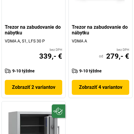
Trezor na zabudovanie do
Trezor na zabudovanie do
nábytku
nábytku
VDMA A, S1, LFS 30 P
VDMA A
bez DPH
bez DPH
339,- €
279,- €
od
9-10 týždne
9-10 týždne
Zobraziť 2 variantov
Zobraziť 4 variantov