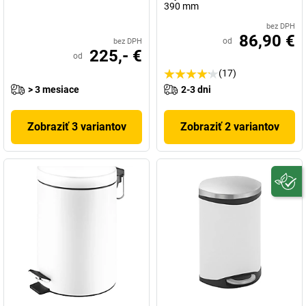
390 mm
bez DPH
86,90 €
od
bez DPH
225,- €
od
(17)
> 3 mesiace
2-3 dni
Zobraziť 3 variantov
Zobraziť 2 variantov