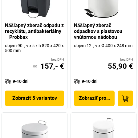
Nášľapný zberač odpadu z
Nášľapný zberač
recyklátu, antibakteriálny
odpadkov s plastovou
– Probbax
vnútornou nádobou
objem 90 l, v x š x h 820 x 420 x
objem 12 l, v x Ø 400 x 248 mm
500 mm
bez DPH
bez DPH
157,- €
55,90 €
od
9-10 dni
9-10 dni
Zobraziť 3 variantov
Zobraziť produkt