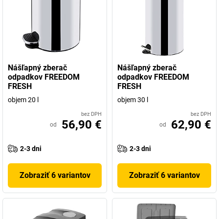
Nášľapný zberač
Nášľapný zberač
odpadkov FREEDOM
odpadkov FREEDOM
FRESH
FRESH
objem 20 l
objem 30 l
bez DPH
bez DPH
56,90 €
62,90 €
od
od
2-3 dni
2-3 dni
Zobraziť 6 variantov
Zobraziť 6 variantov