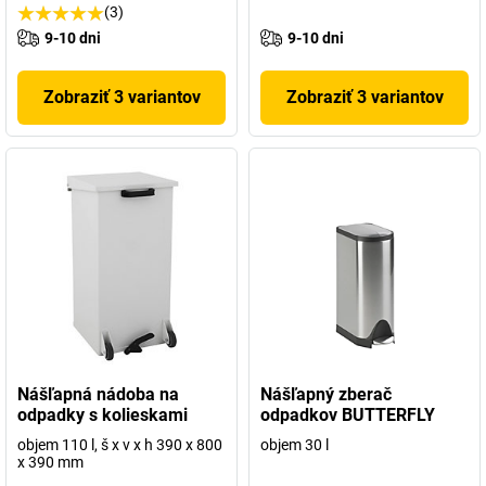
(3)
9-10 dni
9-10 dni
Zobraziť 3 variantov
Zobraziť 3 variantov
Nášľapná nádoba na
Nášľapný zberač
odpadky s kolieskami
odpadkov BUTTERFLY
objem 110 l, š x v x h 390 x 800
objem 30 l
x 390 mm