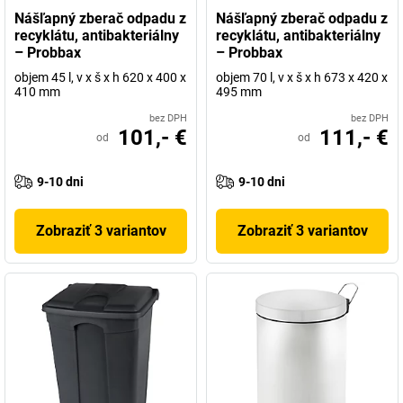
Nášľapný zberač odpadu z
Nášľapný zberač odpadu z
recyklátu, antibakteriálny
recyklátu, antibakteriálny
– Probbax
– Probbax
objem 45 l, v x š x h 620 x 400 x
objem 70 l, v x š x h 673 x 420 x
410 mm
495 mm
bez DPH
bez DPH
101,- €
111,- €
od
od
9-10 dni
9-10 dni
Zobraziť 3 variantov
Zobraziť 3 variantov