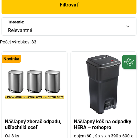
Filtrovať
Triedenie:
Relevantné
Počet výrobkov:
83
Novinka
Nášľapný zberač odpadu,
Nášľapný kôš na odpadky
ušľachtilá oceľ
HERA – rothopro
OJ 3 ks
objem 60 l, š x v x h 390 x 690 x