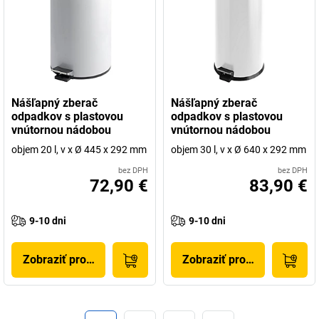
Nášľapný zberač
Nášľapný zberač
odpadkov s plastovou
odpadkov s plastovou
vnútornou nádobou
vnútornou nádobou
objem 20 l, v x Ø 445 x 292 mm
objem 30 l, v x Ø 640 x 292 mm
bez DPH
bez DPH
72,90 €
83,90 €
9-10 dni
9-10 dni
Zobraziť produkt
Zobraziť produkt