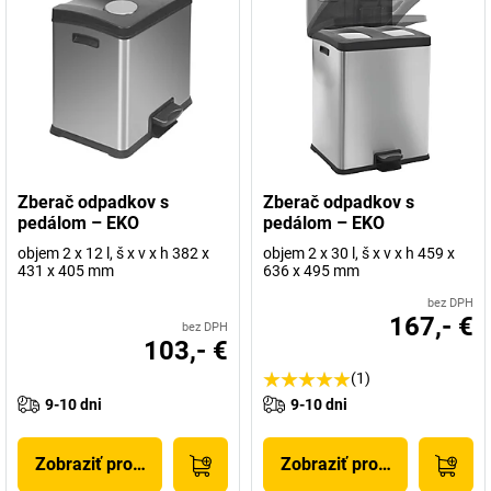
Zberač odpadkov s
Zberač odpadkov s
pedálom – EKO
pedálom – EKO
objem 2 x 12 l, š x v x h 382 x
objem 2 x 30 l, š x v x h 459 x
431 x 405 mm
636 x 495 mm
bez DPH
167,- €
bez DPH
103,- €
(1)
9-10 dni
9-10 dni
Zobraziť produkt
Zobraziť produkt