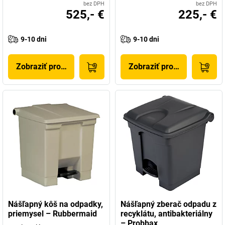
bez DPH
bez DPH
525,- €
225,- €
9-10 dni
9-10 dni
Zobraziť produkt
Zobraziť produkt
Nášľapný kôš na odpadky,
Nášľapný zberač odpadu z
priemysel – Rubbermaid
recyklátu, antibakteriálny
– Probbax