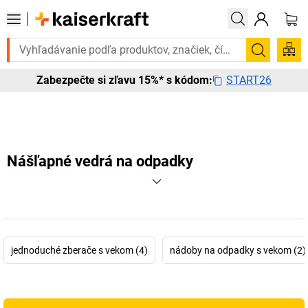
te to urgentne? Vybrané bestsellery doručíme do 72 hodín. Objavte na
Vyhľadá
START26
Zabezpečte si zľavu 15%* s kódom:
Nášľapné vedrá na odpadky
jednoduché zberače s vekom (4)
nádoby na odpadky s vekom (2)