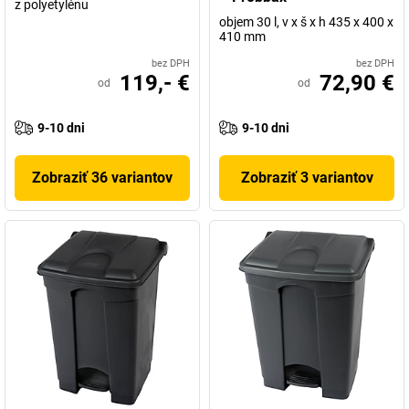
z polyetylénu
objem 30 l, v x š x h 435 x 400 x
410 mm
bez DPH
bez DPH
119,- €
72,90 €
od
od
9-10 dni
9-10 dni
Zobraziť 36 variantov
Zobraziť 3 variantov