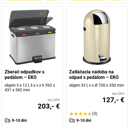
Zberač odpadkov s
Zatláčacia nádoba na
pedálom – EKO
odpad s pedálom – EKO
objem 3 x 12 l, š x v x h 592 x
objem 33 l, v x Ø 700 x 350 mm
431 x 382 mm
bez DPH
127,- €
bez DPH
203,- €
(3)
9-10 dni
9-10 dni