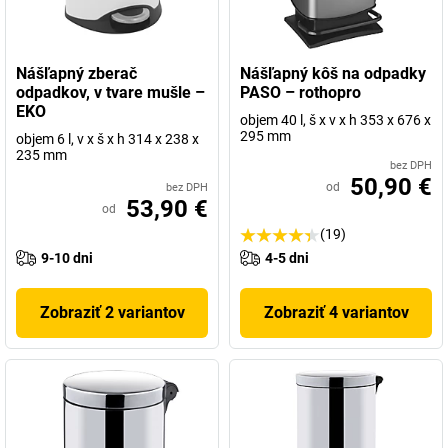
Nášľapný zberač
Nášľapný kôš na odpadky
odpadkov, v tvare mušle –
PASO – rothopro
EKO
objem 40 l, š x v x h 353 x 676 x
295 mm
objem 6 l, v x š x h 314 x 238 x
235 mm
bez DPH
50,90 €
od
bez DPH
53,90 €
od
(19)
9-10 dni
4-5 dni
Zobraziť 2 variantov
Zobraziť 4 variantov