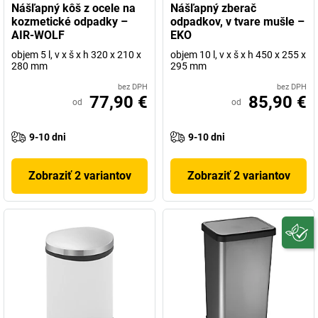
Nášľapný kôš z ocele na
Nášľapný zberač
kozmetické odpadky –
odpadkov, v tvare mušle –
AIR-WOLF
EKO
objem 5 l, v x š x h 320 x 210 x
objem 10 l, v x š x h 450 x 255 x
280 mm
295 mm
bez DPH
bez DPH
77,90 €
85,90 €
od
od
9-10 dni
9-10 dni
Zobraziť 2 variantov
Zobraziť 2 variantov