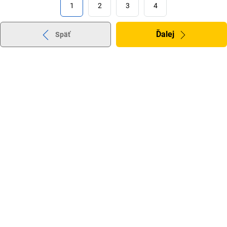
1
2
3
4
Ďalej
Späť