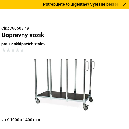
Potrebujete to urgentne? Vybrané bestsellery do
Čís.: 790508 49
Dopravný vozík
pre 12 sklápacích stolov
v x š 1000 x 1400 mm