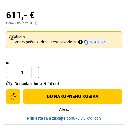
611,- €
Cena /
ks
(bez DPH)
Akcia
Zabezpečte si zľavu 15%* s kódom:
i
START26
KS
Dodacia lehota
:
9-10 dni
DO NÁKUPNÉHO KOŠÍKA
Alebo
Prihláste sa a získajte ponuku v 3 krokoch