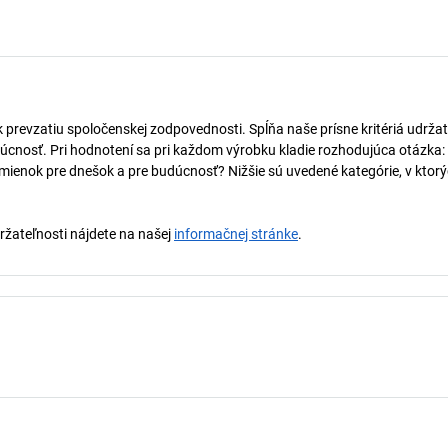
k prevzatiu spoločenskej zodpovednosti. Spĺňa naše prísne kritériá udržat
úcnosť. Pri hodnotení sa pri každom výrobku kladie rozhodujúca otázka:
mienok pre dnešok a pre budúcnosť? Nižšie sú uvedené kategórie, v ktorý
držateľnosti nájdete na našej
informačnej stránke
.