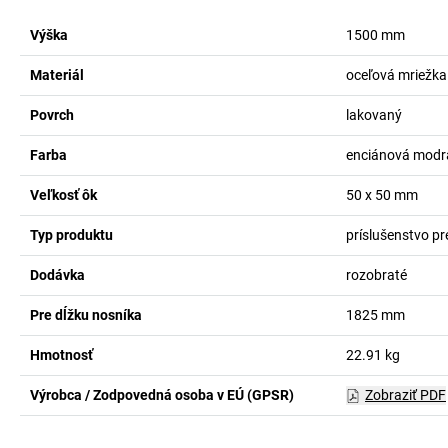
Výška
1500
mm
Materiál
oceľová mriežka
Povrch
lakovaný
Farba
enciánová modr
Veľkosť ôk
50 x 50
mm
Typ produktu
príslušenstvo pr
Dodávka
rozobraté
Pre dĺžku nosníka
1825
mm
Hmotnosť
22.91
kg
Výrobca / Zodpovedná osoba v EÚ (GPSR)
Zobraziť PDF