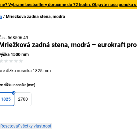
tne? Vybrané bestsellery doručíme do 72 hodín. Objavte našu ponuku s
va
Mriežková zadná stena, modrá
Čís.: 568506 49
Mriežková zadná stena, modrá – eurokraft pro
výška 1500 mm
pre dĺžku nosníka 1825 mm
re dĺžku nosníka
[
mm
]
1825
2700
×
Resetovať všetky vlastnosti