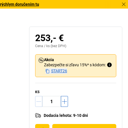
 rýchlym doručením tu
253,- €
Cena /
ks
(bez DPH)
Akcia
Zabezpečte si zľavu 15%* s kódom:
i
START26
KS
Dodacia lehota
:
9-10 dni