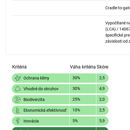
Cradle-to-gat
Vypočítané n
(LCA) / 1406
špecifické pre
závislosti od
Kritériá
Váha kritéria
Skóre
30%
2,5
Ochrana klímy
30%
4,9
Vhodné do okruhov
25%
2,0
Biodiverzita
10%
2,5
Ekonomická efektívnosť
5%
5,9
Inovácia