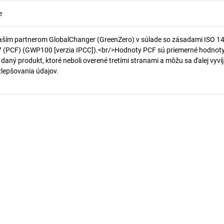
e
aším partnerom GlobalChanger (GreenZero) v súlade so zásadami ISO 1
7 (PCF) (GWP100 [verzia IPCC]).<br/>Hodnoty PCF sú priemerné hodnot
 daný produkt, ktoré neboli overené tretími stranami a môžu sa ďalej vyvíj
 zlepšovania údajov.