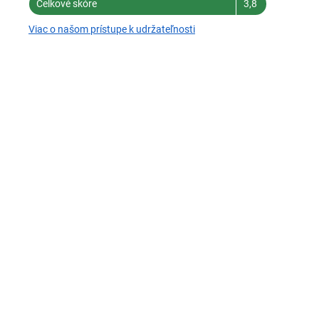
Celkové skóre
3,8
Viac o našom prístupe k udržateľnosti