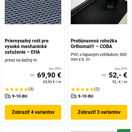
Priemyselný rošt pre
Protiúnavová rohožka
vysoké mechanické
Orthomat® – COBA
zaťaženie – EHA
PVC s tepaným vzhľadom, 900
mm x b. m
prírez na bežný m
bez DPH
bez DPH
69,90 €
52,- €
od
od
69,90 €
/
m
52,- €
/
m
(3)
(2)
9-10 dni
9-10 dni
Zobraziť 4 variantov
Zobraziť 3 variantov