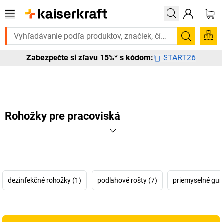
jete to urgentne? Vybrané bestsellery doručíme do 72 hodín. Objavte 
Vyhľadá
START26
Zabezpečte si zľavu 15%* s kódom:
Rohožky pre pracoviská
dezinfekčné rohožky (1)
podlahové rošty (7)
priemyselné gu