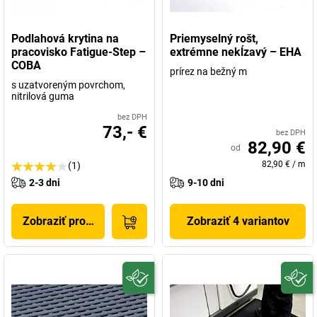
Podlahová krytina na
Priemyselný rošt,
pracovisko Fatigue-Step –
extrémne nekĺzavý – EHA
COBA
prírez na bežný m
s uzatvoreným povrchom,
nitrilová guma
bez DPH
73,- €
bez DPH
82,90 €
od
82,90 €
/
m
(1)
2-3 dni
9-10 dni
Zobraziť produkt
Zobraziť 4 variantov