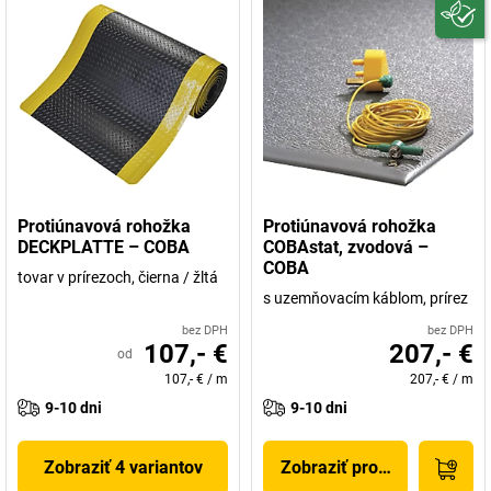
Protiúnavová rohožka
Protiúnavová rohožka
DECKPLATTE – COBA
COBAstat, zvodová –
COBA
tovar v prírezoch, čierna / žltá
s uzemňovacím káblom, prírez
bez DPH
bez DPH
107,- €
207,- €
od
107,- €
/
m
207,- €
/
m
9-10 dni
9-10 dni
Zobraziť 4 variantov
Zobraziť produkt