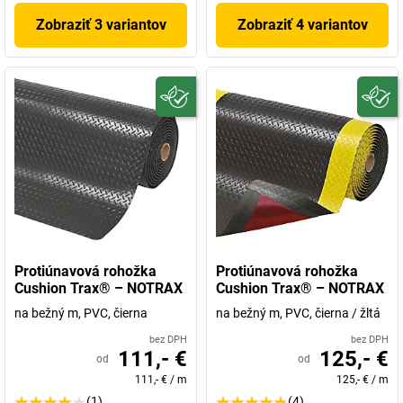
Zobraziť 3 variantov
Zobraziť 4 variantov
Protiúnavová rohožka
Protiúnavová rohožka
Cushion Trax® – NOTRAX
Cushion Trax® – NOTRAX
na bežný m, PVC, čierna
na bežný m, PVC, čierna / žltá
bez DPH
bez DPH
111,- €
125,- €
od
od
111,- €
/
m
125,- €
/
m
(1)
(4)