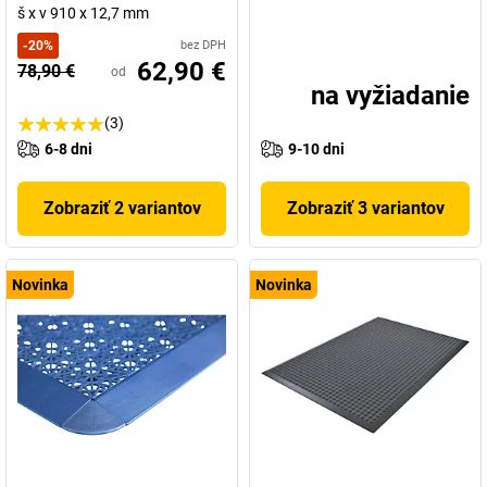
š x v 910 x 12,7 mm
-
20
%
bez DPH
62,90 €
78,90 €
od
na vyžiadanie
(3)
6-8 dni
9-10 dni
Zobraziť 2 variantov
Zobraziť 3 variantov
Novinka
Novinka