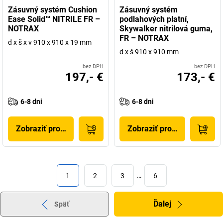
Zásuvný systém Cushion
Zásuvný systém
Ease Solid™ NITRILE FR –
podlahových platní,
NOTRAX
Skywalker nitrilová guma,
FR – NOTRAX
d x š x v 910 x 910 x 19 mm
d x š 910 x 910 mm
bez DPH
bez DPH
197,- €
173,- €
6-8 dni
6-8 dni
Zobraziť produkt
Zobraziť produkt
1
2
3
…
6
Ďalej
Späť