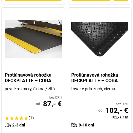
Protiúnavová rohožka
Protiúnavová rohožka
DECKPLATTE – COBA
DECKPLATTE – COBA
pevné rozmery, čierna / žltá
tovar v prírezoch, čierna
bez DPH
87,- €
od
bez DPH
102,- €
od
102,- €
/
m
(1)
2-3 dni
9-10 dni