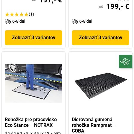
197,- €
od
bez DPH
199,- €
od
(1)
6-8 dni
6-8 dni
Zobraziť 3 variantov
Zobraziť 3 variantov
Rohožka pre pracovisko
Dierovaná gumená
Eco Stance – NOTRAX
rohožka Rampmat –
COBA
d x š x v 1570 x 870 x 12,7 mm