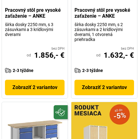
Pracovný stôl pre vysoké
Pracovný stôl pre vysoké
zaťaženie – ANKE
zaťaženie – ANKE
šírka dosky 2250 mm, s 3
šírka dosky 2250 mm, s 2
zásuvkami a 3 krídlovými
zásuvkami a 2 krídlovými
dverami
dverami, 1 otvorená
priehradka
bez DPH
bez DPH
1.856,- €
1.632,- €
od
od
2-3 týždne
2-3 týždne
Zobraziť 2 variantov
Zobraziť 2 variantov