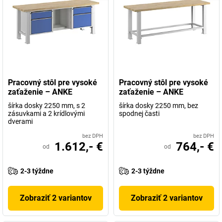
Pracovný stôl pre vysoké
Pracovný stôl pre vysoké
zaťaženie – ANKE
zaťaženie – ANKE
šírka dosky 2250 mm, s 2
šírka dosky 2250 mm, bez
zásuvkami a 2 krídlovými
spodnej časti
dverami
bez DPH
bez DPH
1.612,- €
764,- €
od
od
2-3 týždne
2-3 týždne
Zobraziť 2 variantov
Zobraziť 2 variantov