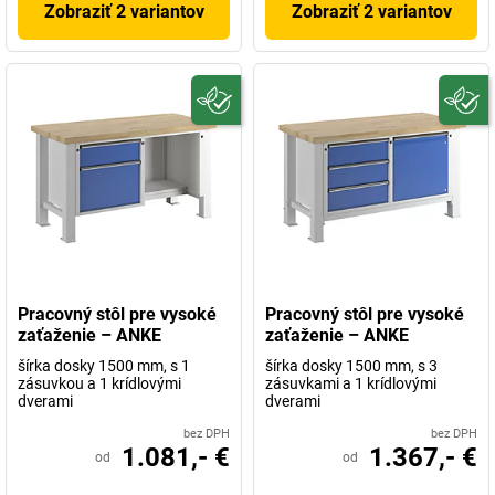
Zobraziť 2 variantov
Zobraziť 2 variantov
Pracovný stôl pre vysoké
Pracovný stôl pre vysoké
zaťaženie – ANKE
zaťaženie – ANKE
šírka dosky 1500 mm, s 1
šírka dosky 1500 mm, s 3
zásuvkou a 1 krídlovými
zásuvkami a 1 krídlovými
dverami
dverami
bez DPH
bez DPH
1.081,- €
1.367,- €
od
od