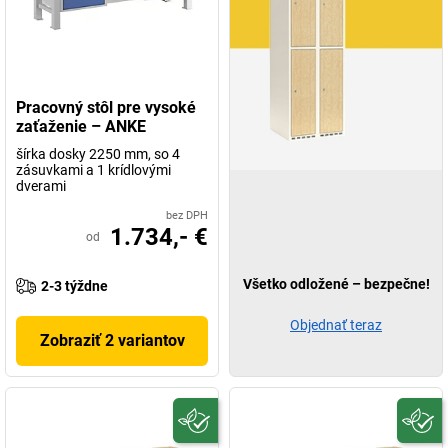
Pracovný stôl pre vysoké
zaťaženie – ANKE
šírka dosky 2250 mm, so 4
zásuvkami a 1 krídlovými
dverami
bez DPH
1.734,- €
od
Všetko odložené – bezpečne!
2-3 týždne
Objednať teraz
Zobraziť 2 variantov