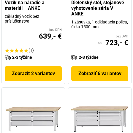
Vozík na náradie a
Dielenský stôl, stojanové
materiál – ANKE
vyhotovenie séria V –
ANKE
základný vozík bez
príslušenstva
1 zásuvka, 1 odkladacia polica,
šírka 1500 mm
bez DPH
639,- €
bez DPH
723,- €
od
(1)
2-3 týždne
2-3 týždne
Zobraziť 2 variantov
Zobraziť 6 variantov