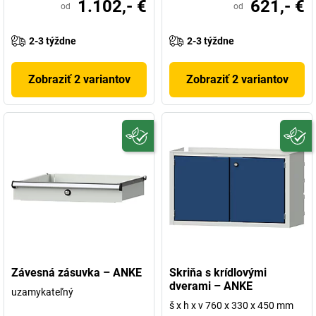
1.102,- €
621,- €
od
od
2-3 týždne
2-3 týždne
Zobraziť 2 variantov
Zobraziť 2 variantov
Závesná zásuvka – ANKE
Skriňa s krídlovými
dverami – ANKE
uzamykateľný
š x h x v 760 x 330 x 450 mm