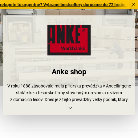
e to urgentne? Vybrané bestsellery doručíme do 72 hodín. Objavte naš
Anke shop
V roku 1888 zásobovala malá píliarska prevádzka v Andelfingene
stolárske a tesárske firmy stavebným drevom a rezivom
z domácich lesov. Dnes je z tejto prevádzky veľký podnik, ktorý
vyrába inovatívne produkty z bukového dreva a oceľového plechu.
Drevo pritom pochádza výlučne z certifikovaného
obhospodarovania lesov a dnes ako aj kedysi, z priameho okolia
podniku. Výsledkom sú pracovné stoly s dlhou životnosťou
a dielenské stoly najvyššej kvality. Pritom sa, prirodzene, chráni