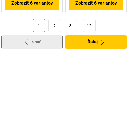
Zobraziť 6 variantov
Zobraziť 6 variantov
1
2
3
…
12
Ďalej
Späť