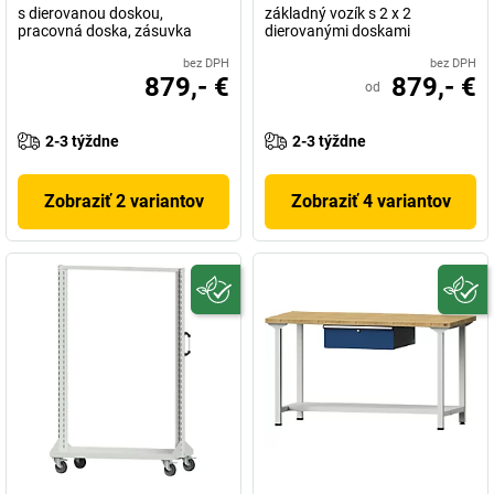
s dierovanou doskou,
základný vozík s 2 x 2
pracovná doska, zásuvka
dierovanými doskami
bez DPH
bez DPH
879,- €
879,- €
od
2-3 týždne
2-3 týždne
Zobraziť 2 variantov
Zobraziť 4 variantov