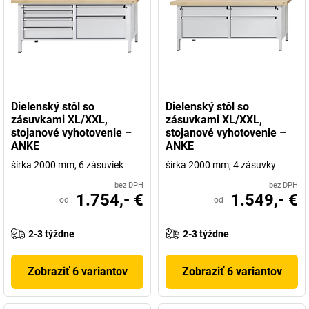
Dielenský stôl so
Dielenský stôl so
zásuvkami XL/XXL,
zásuvkami XL/XXL,
stojanové vyhotovenie –
stojanové vyhotovenie –
ANKE
ANKE
šírka 2000 mm, 6 zásuviek
šírka 2000 mm, 4 zásuvky
bez DPH
bez DPH
1.754,- €
1.549,- €
od
od
2-3 týždne
2-3 týždne
Zobraziť 6 variantov
Zobraziť 6 variantov