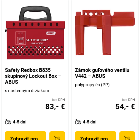
Safety Redbox B835
Zámok guľového ventilu
skupinový Lockout Box –
V442 – ABUS
ABUS
polypropylén (PP)
s nástenným držiakom
bez DPH
bez DPH
83,- €
54,- €
4-5 dni
4-5 dni
Zobraziť produkt
Zobraziť produkt