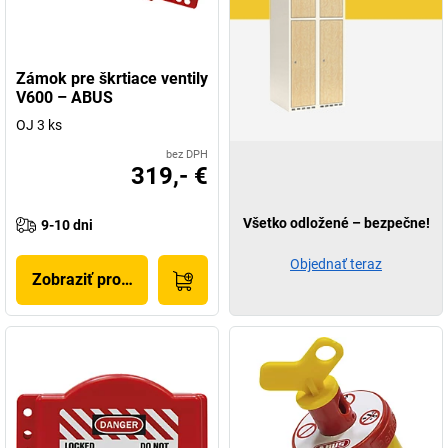
Zámok pre škrtiace ventily
V600 – ABUS
OJ 3 ks
bez DPH
319,- €
Všetko odložené – bezpečne!
9-10 dni
Objednať teraz
Zobraziť produkt