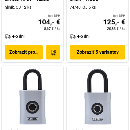
hliník, OJ 12 ks
74/40, OJ 6 ks
bez DPH
bez DPH
104,- €
125,- €
8,67 €
/
ks
20,83 €
/
ks
4-5 dni
4-5 dni
Zobraziť produkt
Zobraziť 5 variantov