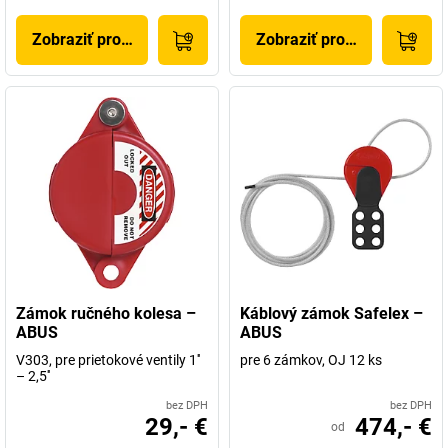
Zobraziť produkt
Zobraziť produkt
Zámok ručného kolesa –
Káblový zámok Safelex –
ABUS
ABUS
V303, pre prietokové ventily 1''
pre 6 zámkov, OJ 12 ks
– 2,5''
bez DPH
bez DPH
29,- €
474,- €
od