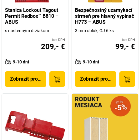
Stanica Lockout Tagout
Bezpečnostný uzamykací
Už aj to samotné je dôvod, aby sme vám odteraz ponúkali niektoré
Permit Redbox™ B810 –
strmeň pre hlavný vypínač
z najlepších produktov ABUS v našom sortimente. So
ABUS
H773 – ABUS
spoločnosťou ABUS si vždy zvolíte správne rozhodnutie. Tým si
s nástenným držiakom
3 mm oblúk, OJ 6 ks
môžete byť istí.
bez DPH
bez DPH
209,- €
99,- €
9-10 dni
9-10 dni
Zobraziť produkt
Zobraziť produkt