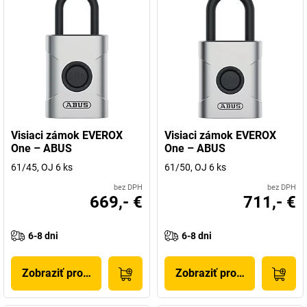
Visiaci zámok EVEROX
Visiaci zámok EVEROX
One – ABUS
One – ABUS
61/45, OJ 6 ks
61/50, OJ 6 ks
bez DPH
bez DPH
669,- €
711,- €
6-8 dni
6-8 dni
Zobraziť produkt
Zobraziť produkt