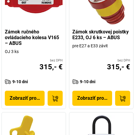
Zámok ručného
Zámok skrutkovej poistky
ovládacieho kolesa V165
E233, OJ 6 ks – ABUS
– ABUS
pre E27 a E33 závit
OJ 3 ks
bez DPH
bez DPH
315,- €
315,- €
9-10 dni
9-10 dni
Zobraziť produkt
Zobraziť produkt