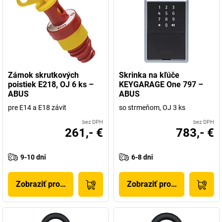
Zámok skrutkových
Skrinka na kľúče
poistiek E218, OJ 6 ks –
KEYGARAGE One 797 –
ABUS
ABUS
pre E14 a E18 závit
so strmeňom, OJ 3 ks
bez DPH
bez DPH
261,- €
783,- €
9-10 dni
6-8 dni
Zobraziť produkt
Zobraziť produkt