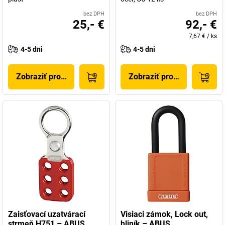
bez DPH
bez DPH
25,- €
92,- €
7,67 €
/
ks
4-5 dni
4-5 dni
Zobraziť produkt
Zobraziť produkt
Zaisťovací uzatvárací
Visiaci zámok, Lock out,
strmeň H751 – ABUS
hliník – ABUS