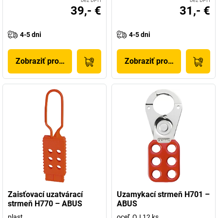
bez DPH
bez DPH
39,- €
31,- €
4-5 dni
4-5 dni
Zobraziť produkt
Zobraziť produkt
Zaisťovací uzatvárací
Uzamykací strmeň H701 –
strmeň H770 – ABUS
ABUS
plast
oceľ, OJ 12 ks