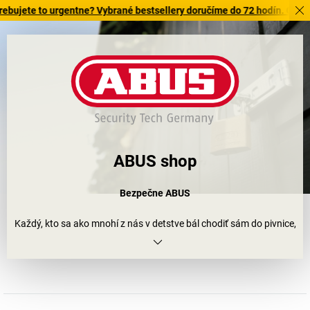
e to urgentne? Vybrané bestsellery doručíme do 72 hodín. Objavte naš
ABUS shop
Bezpečne ABUS
Každý, kto sa ako mnohí z nás v detstve bál chodiť sám do pivnice,
by pravdepodobne rád vyrastal v dome Augusta Bremickera.
Pretože on spolu so svojimi synmi položil vo vlastnej pivničnej
kováčskej dielni už v roku 1924 základy jednej z najúspešnejších
spoločností na svete v oblasti mechanického a elektronického
zabezpečenia – ABUS.