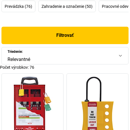
Prevádzka (76)
Zahradenie a označenie (50)
Pracovné odevy,
Kľúč k úspechu? Vývoj a výroba visacích zámkov. Po takmer 100-
ročnej histórii spoločnosti však spoločnosť ABUS, ktorú
v súčasnosti riadi štvrtá a piata generácia, ponúka oveľa viac.
Konkrétne ide o komplexné bezpečnostné riešenia – pre
Filtrovať
domácnosť, každodenný život, na cestách alebo pre komerčné
objekty. Od bateriek, cyklistických prilieb, zámkov na bicykle,
zabezpečenia okien a dverí až po kamerové systémy, bezpečnosť
Triedenie:
práce alebo celé digitálne systémové riešenia. Pod heslom
Relevantné
„Bezpečne, spoľahlivo, stabilne“ je ABUS expertom a globálne
Počet výrobkov:
76
aktívnym partnerom pre všetky oblasti života. A hoci sa dôležité
výrobné závody stále nachádzajú v Nemecku, už sa nemusíte
sťahovať do Wetter an der Ruhr v Severnom Porýní-Vestfálsku
(kde má táto spoločnosť svoje sídlo), aby ste sa cítili bezpečne.
Veď napokon, skupina ABUS v súčasnosti zamestnáva viac ako
3.500 pracovníkov v piatich nemeckých prevádzkach a približne
25 medzinárodných pobočkách vrátane USA, Latinskej Ameriky a
Ázie a stará sa o to, aby bol život mnohých ľudí na celom svete
o niečo bezpečnejší, spoľahlivejší a jednoduchší.