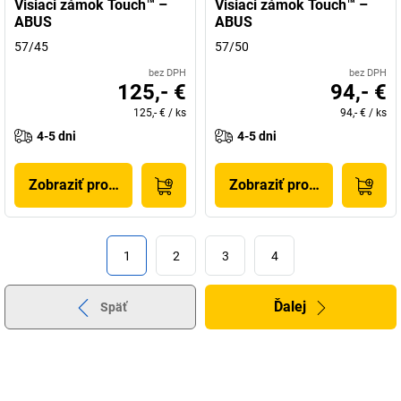
Visiaci zámok Touch™ –
Visiaci zámok Touch™ –
ABUS
ABUS
57/45
57/50
bez DPH
bez DPH
125,- €
94,- €
125,- €
/
ks
94,- €
/
ks
4-5 dni
4-5 dni
Zobraziť produkt
Zobraziť produkt
1
2
3
4
Ďalej
Späť