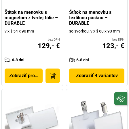
Štítok na menovku s
Štítok na menovku s
magnetom z tvrdej fólie –
textilnou páskou –
DURABLE
DURABLE
v x š 54 x 90 mm
so svorkou, v x š 60 x 90 mm
bez DPH
bez DPH
129,- €
123,- €
6-8 dni
6-8 dni
Zobraziť produkt
Zobraziť 4 variantov