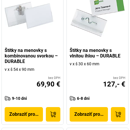
Štítky na menovky s
Štítky na menovky s
kombinovanou svorkou –
vlnitou ihlou – DURABLE
DURABLE
v x š 30 x 60 mm
v x š 54 x 90 mm
bez DPH
bez DPH
69,90 €
127,- €
9-10 dni
6-8 dni
Zobraziť produkt
Zobraziť produkt