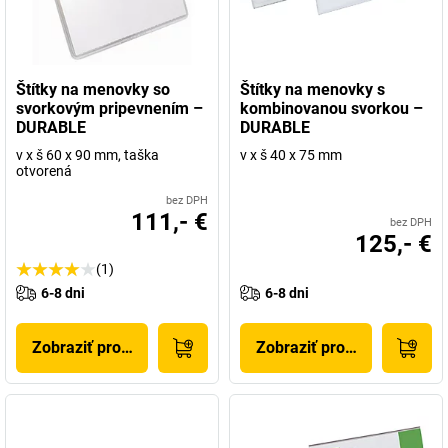
Štítky na menovky so
Štítky na menovky s
svorkovým pripevnením –
kombinovanou svorkou –
DURABLE
DURABLE
v x š 60 x 90 mm, taška
v x š 40 x 75 mm
otvorená
bez DPH
111,- €
bez DPH
125,- €
(1)
6-8 dni
6-8 dni
Zobraziť produkt
Zobraziť produkt