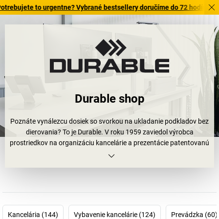
jete to urgentne? Vybrané bestsellery doručíme do 72 hodín. Objavte 
Durable shop
Poznáte vynálezcu dosiek so svorkou na ukladanie podkladov bez
dierovania? To je Durable. V roku 1959 zaviedol výrobca
prostriedkov na organizáciu kancelárie a prezentácie patentovanú
dosku s klipom DURACLIP®; meno tohto vynikajúceho úspešného
výrobku sa stalo synonymom pre držanie spisov pokope – rýchlo,
profesionálne a bez dier. Avšak aj značka DURABLE zastupuje už
vyše 90 rokov vysoko kvalitné produkty z oblasti spojovania a
viazania, usporadúvania a triedenia, ako aj informovania a
prezentovania. Produkty, ktoré vďaka svojej kvalite, funkčnosti,
Kancelária (144)
Vybavenie kancelárie (124)
Prevádzka (60)
trvanlivosti a svojmu dizajnu splnia túžbu po individuálnej kvalite