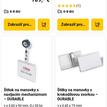
(1)
6-8 dni
6-8 dni
Zobraziť produkt
Zobraziť produkt
Štítok na menovky s
Štítky na menovky s
navíjacím mechanizmom
krokodílovou svorkou –
– DURABLE
DURABLE
v x š 60 x 90 mm, OJ 30 ks
v x š 40 x 75 mm