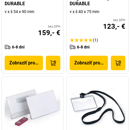
DURABLE
DURABLE
v x š 54 x 90 mm
v x š 40 x 75 mm
bez DPH
123,- €
bez DPH
159,- €
(1)
6-8 dni
6-8 dni
Zobraziť produkt
Zobraziť produkt