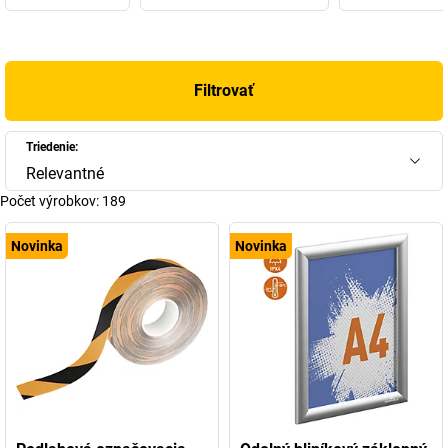
práce. Nie nadarmo sa v motte spoločnosti hovorí: „The Style of
Success“.
Určite poznáte známe produkty Durable ako
štítky na dvere
,
Filtrovať
nástenné držiaky
,
stojany na stôl
a
skrinky na kľúče
. Keď nie,
potom by ste ich mali spoznať teraz. V našom online-shope máme
pre vás kvalitný výber.
Triedenie:
Relevantné
Počet výrobkov:
189
Novinka
Novinka