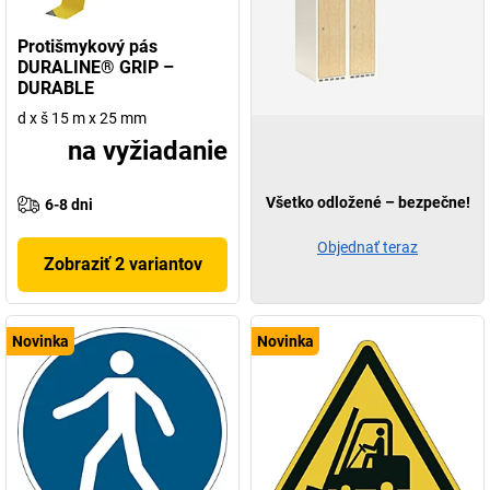
Protišmykový pás
DURALINE® GRIP –
DURABLE
d x š 15 m x 25 mm
na vyžiadanie
Všetko odložené – bezpečne!
6-8 dni
Objednať teraz
Zobraziť 2 variantov
Novinka
Novinka