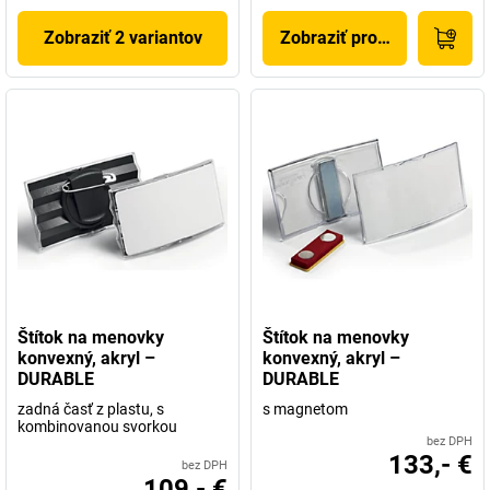
Zobraziť 2 variantov
Zobraziť produkt
Štítok na menovky
Štítok na menovky
konvexný, akryl –
konvexný, akryl –
DURABLE
DURABLE
zadná časť z plastu, s
s magnetom
kombinovanou svorkou
bez DPH
133,- €
bez DPH
109,- €