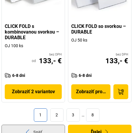
CLICK FOLD s
CLICK FOLD so svorkou –
kombinovanou svorkou –
DURABLE
DURABLE
OJ 50 ks
OJ 100 ks
bez DPH
bez DPH
133,- €
133,- €
od
6-8 dni
6-8 dni
Zobraziť 2 variantov
Zobraziť produkt
1
2
3
…
8
Ďalej
Späť