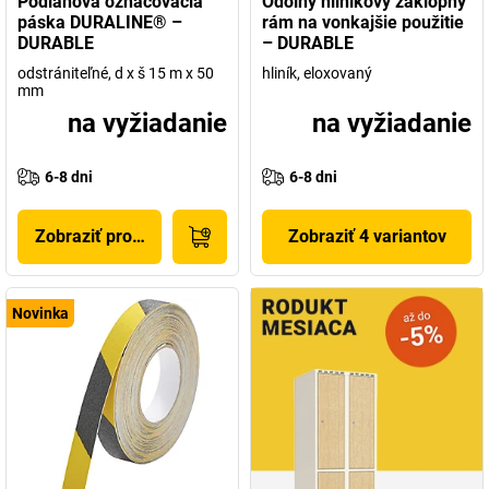
Podlahová označovacia
Odolný hliníkový záklopný
páska DURALINE® –
rám na vonkajšie použitie
DURABLE
– DURABLE
odstrániteľné, d x š 15 m x 50
hliník, eloxovaný
mm
na vyžiadanie
na vyžiadanie
6-8 dni
6-8 dni
Zobraziť produkt
Zobraziť 4 variantov
Novinka