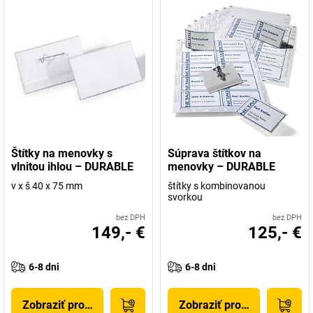
Štítky na menovky s
Súprava štítkov na
vlnitou ihlou – DURABLE
menovky – DURABLE
v x š 40 x 75 mm
štítky s kombinovanou
svorkou
bez DPH
bez DPH
149,- €
125,- €
6-8 dni
6-8 dni
Zobraziť produkt
Zobraziť produkt