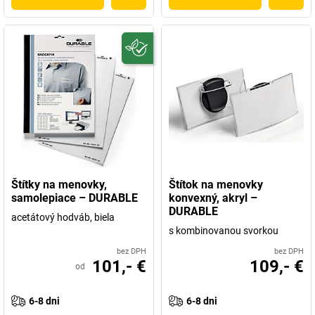
Štítky na menovky,
Štítok na menovky
samolepiace – DURABLE
konvexný, akryl –
DURABLE
acetátový hodváb, biela
s kombinovanou svorkou
bez DPH
bez DPH
101,- €
109,- €
od
6-8 dni
6-8 dni