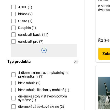
6 skrini
ANKE (1)
dvierka
bimos (2)
COBA (1)
Dauphin (1)
eurokraft basic (11)
2-3
eurokraft pro (7)
Zobr
Typ produktu
4-dielne skrine s uzamykateľnými
priehradkami (1)
biele tabule (2)
biele tabule/flipcharty mobilné (1)
dielenské stoly v stavebnicovom
systéme (1)
dielenské zásuvkové skrine (2)