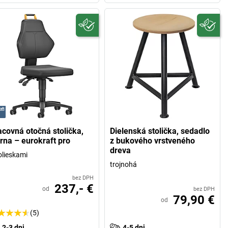
acovná otočná stolička,
Dielenská stolička, sedadlo
erna – eurokraft pro
z bukového vrstveného
dreva
olieskami
trojnohá
bez DPH
237,- €
od
bez DPH
79,90 €
od
(5)
2-3 dni
4-5 dni