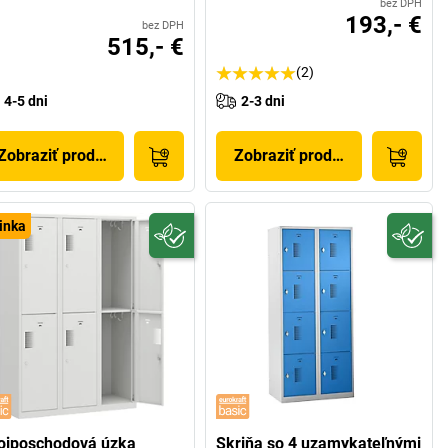
bez DPH
193,- €
bez DPH
515,- €
(2)
4-5 dni
2-3 dni
Zobraziť produkt
Zobraziť produkt
inka
ojposchodová úzka
Skriňa so 4 uzamykateľnými