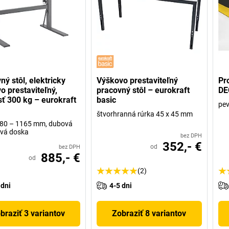
ný stôl, elektricky
Výškovo prestaviteľný
Pr
o prestaviteľný,
pracovný stôl – eurokraft
DE
ť 300 kg – eurokraft
basic
pev
štvorhranná rúrka 45 x 45 mm
680 – 1165 mm, dubová
ová doska
bez DPH
352,- €
od
bez DPH
885,- €
od
(2)
 dni
4-5 dni
braziť 3 variantov
Zobraziť 8 variantov