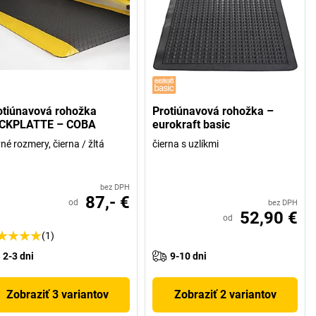
otiúnavová rohožka
Protiúnavová rohožka –
CKPLATTE – COBA
eurokraft basic
né rozmery, čierna / žltá
čierna s uzlíkmi
bez DPH
87,- €
od
bez DPH
52,90 €
od
(1)
2-3 dni
9-10 dni
Zobraziť 3 variantov
Zobraziť 2 variantov