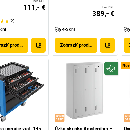
bez DPH
111,- €
bez DPH
389,- €
(2)
 dni
4-5 dni
aziť produkt
Zobraziť produkt
Nov
na náradie vrát. 145
Úzka skrinka Amsterdam –
Dv