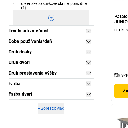
dielenské zásuvkové skrine, pojazdné
(1)
Parale
JUNIO
celokuso
Trvalá udržateľnosť
Doba používania/deň
Druh dosky
Druh dverí
Druh prestavenia výšky
9-1
Farba
Zo
Farba dverí
+
Zobraziť viac