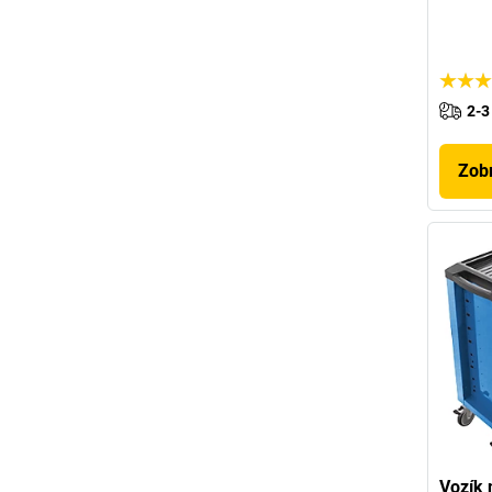
2-3
Zobr
Vozík 