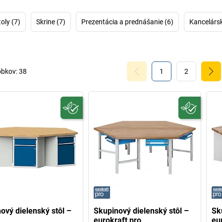
oly (7)
Skrine (7)
Prezentácia a prednášanie (6)
Kancelársk
obkov:
38
1
2
ový dielenský stôl –
Skupinový dielenský stôl –
Sk
eurokraft pro
eu