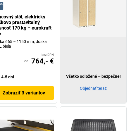
covný stôl, elektricky
škovo prestaviteľný,
snosť 170 kg – eurokraft
o
ka 665 – 1150 mm, doska
 biela
bez DPH
764,- €
od
Všetko odložené – bezpečne!
4-5 dni
Objednať teraz
Zobraziť 3 variantov