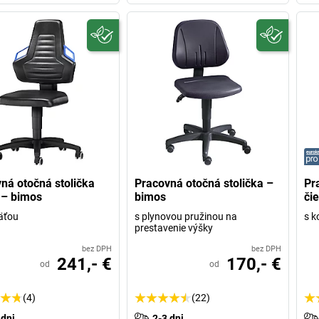
ná otočná stolička
Pracovná otočná stolička –
Pr
 – bimos
bimos
či
äťou
s plynovou pružinou na
s k
prestavenie výšky
bez DPH
bez DPH
241,- €
170,- €
od
od
(4)
(22)
 dni
2-3 dni