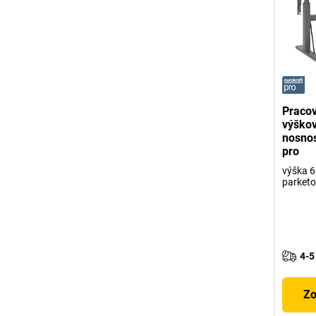
Pracov
výškov
nosnos
pro
výška 
parket
4-5
Zo