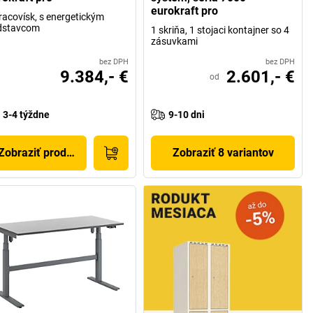
eurokraft pro
racovísk, s energetickým
dstavcom
1 skriňa, 1 stojaci kontajner so 4
zásuvkami
bez DPH
bez DPH
9.384,- €
2.601,- €
od
3-4 týždne
9-10 dni
Zobraziť produkt
Zobraziť 8 variantov