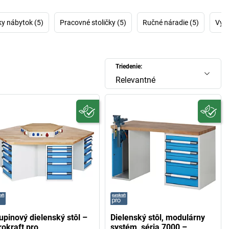
y nábytok (5)
Pracovné stoličky (5)
Ručné náradie (5)
Vyba
Triedenie:
Relevantné
upinový dielenský stôl –
Dielenský stôl, modulárny
rokraft pro
systém, séria 7000 –