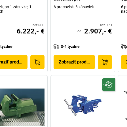
ek, po 1 zásuvke, 1
6 pracovísk, 6 zásuviek
6 p
ch
na
bez DPH
bez DPH
6.222,- €
2.907,- €
od
 týždne
3-4 týždne
aziť produkt
Zobraziť produkt