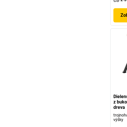
Zob
Dielen
z buko
dreva
trojnoh
výšky