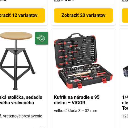
raziť 12 variantov
Zobraziť 20 variantov
ská stolička, sedadlo
Kufrík na náradie s 95
1/4
vého vrstveného
dielmi – VIGOR
el
To
veľkosť kľúča 3 – 32 mm
á, vretenové prestavenie
128