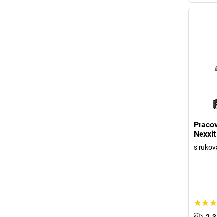
Pracov
Nexxit
s rukov
2-3