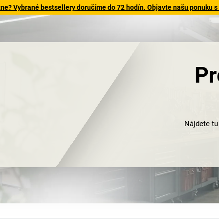
tne? Vybrané bestsellery doručíme do 72 hodín. Objavte našu ponuku s
Pr
Nájdete tu