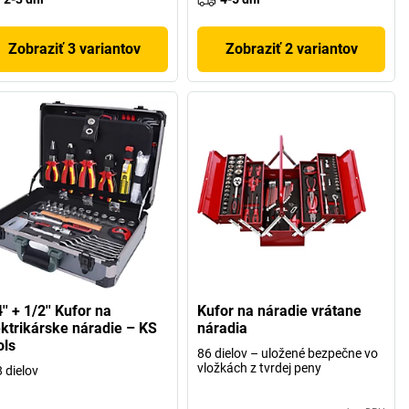
Zobraziť 3 variantov
Zobraziť 2 variantov
'' + 1/2'' Kufor na
Kufor na náradie vrátane
ektrikárske náradie – KS
náradia
ols
86 dielov – uložené bezpečne vo
vložkách z tvrdej peny
 dielov