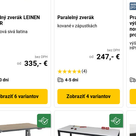
lný zverák LEINEN
Paralelný zverák
Pra
R
vý
kované v zápustkách
no
vá sivá liatina
pr
výš
HPL
bez DPH
247,- €
od
bez DPH
335,- €
od
(4)
0 dni
4-5 dni
braziť 6 variantov
Zobraziť 4 variantov