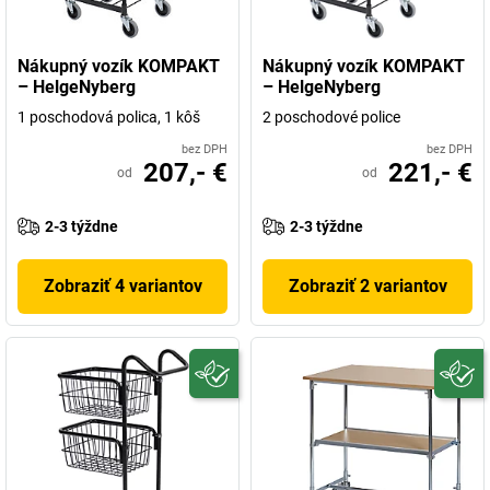
Nákupný vozík KOMPAKT
Nákupný vozík KOMPAKT
– HelgeNyberg
– HelgeNyberg
1 poschodová polica, 1 kôš
2 poschodové police
bez DPH
bez DPH
207,- €
221,- €
od
od
2-3 týždne
2-3 týždne
Zobraziť 4 variantov
Zobraziť 2 variantov