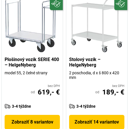
Plošinový vozík SERIE 400
Stolový vozík –
– HelgeNyberg
HelgeNyberg
model 55, 2 čelné strany
2 poschodia, d x š 800 x 420
mm
bez DPH
bez DPH
619,- €
189,- €
od
od
3-4 týždne
3-4 týždne
Zobraziť 8 variantov
Zobraziť 14 variantov