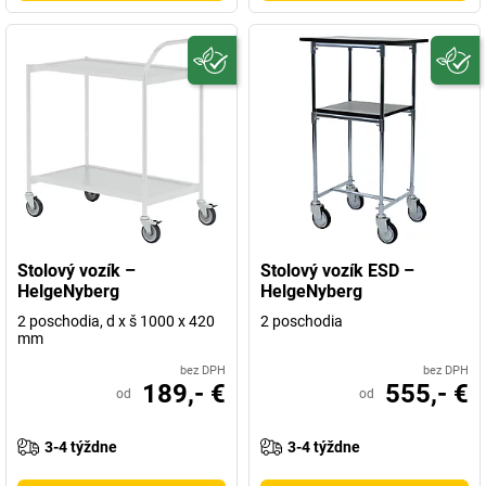
Stolový vozík –
Stolový vozík ESD –
HelgeNyberg
HelgeNyberg
2 poschodia, d x š 1000 x 420
2 poschodia
mm
bez DPH
bez DPH
189,- €
555,- €
od
od
3-4 týždne
3-4 týždne