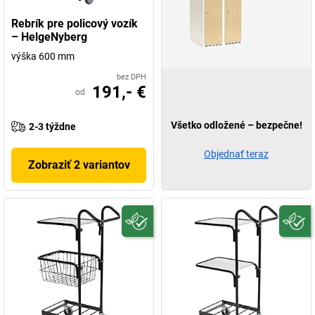
Rebrík pre policový vozík
– HelgeNyberg
výška 600 mm
bez DPH
191,- €
od
Všetko odložené – bezpečne!
2-3 týždne
Objednať teraz
Zobraziť 2 variantov