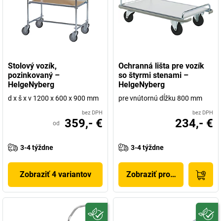
Stolový vozík,
Ochranná lišta pre vozík
pozinkovaný –
so štyrmi stenami –
HelgeNyberg
HelgeNyberg
d x š x v 1200 x 600 x 900 mm
pre vnútornú dĺžku 800 mm
bez DPH
bez DPH
359,- €
234,- €
od
3-4 týždne
3-4 týždne
Zobraziť 4 variantov
Zobraziť produkt