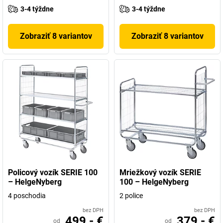
3-4 týždne
3-4 týždne
Zobraziť 8 variantov
Zobraziť 8 variantov
Policový vozík SERIE 100
Mriežkový vozík SERIE
– HelgeNyberg
100 – HelgeNyberg
4 poschodia
2 police
bez DPH
bez DPH
499,- €
379,- €
od
od