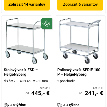
Zobraziť 14 variantov
Zobraziť 6 variantov
Stolový vozík ESD –
Policový vozík SERIE 100
HelgeNyberg
P – HelgeNyberg
d x š x v 1140 x 460 x 980 mm
2 poschodia
bez DPH
bez DPH
445,- €
241,- €
od
od
3-4 týždne
3-4 týždne