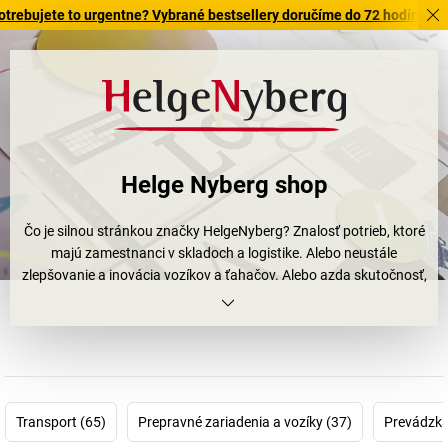
ete to urgentne? Vybrané bestsellery doručíme do 72 hodín. Objavte n
Helge Nyberg shop
Čo je silnou stránkou značky HelgeNyberg? Znalosť potrieb, ktoré
majú zamestnanci v skladoch a logistike. Alebo neustále
zlepšovanie a inovácia vozíkov a ťahačov. Alebo azda skutočnosť,
že zakladateľ firmy bol sám kedysi jej najlepším zákazníkom.
Odpoveď je jednoznačná: je ňou všetko, čo sme tu uviedli.
Vďaka vlastným skúsenostiam zo skladu náhradných dielov Volvo
mohol Švéd Helge Nyberg vyvinúť riešenia pre vlastné potreby.
Jeho prvý výrobok Ergobjörn je toho dôkazom. Medzičasom sa
Transport (65)
Prepravné zariadenia a vozíky (37)
Prevádzka
tento praktický vozík s rebríkom a odkladacou priehradkou