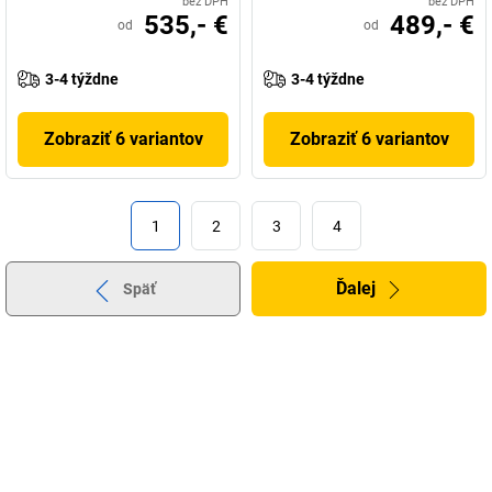
bez DPH
bez DPH
535,- €
489,- €
od
od
3-4 týždne
3-4 týždne
Zobraziť 6 variantov
Zobraziť 6 variantov
1
2
3
4
Ďalej
Späť