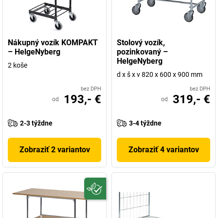
Nákupný vozík KOMPAKT
Stolový vozík,
– HelgeNyberg
pozinkovaný –
HelgeNyberg
2 koše
d x š x v 820 x 600 x 900 mm
bez DPH
bez DPH
193,- €
319,- €
od
od
2-3 týždne
3-4 týždne
Zobraziť 2 variantov
Zobraziť 4 variantov