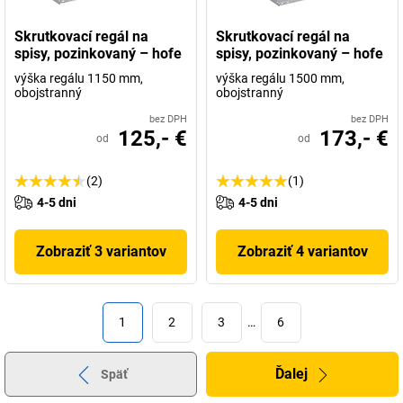
Skrutkovací regál na
Skrutkovací regál na
spisy, pozinkovaný – hofe
spisy, pozinkovaný – hofe
výška regálu 1150 mm,
výška regálu 1500 mm,
obojstranný
obojstranný
bez DPH
bez DPH
125,- €
173,- €
od
od
(2)
(1)
4-5 dni
4-5 dni
Zobraziť 3 variantov
Zobraziť 4 variantov
1
2
3
…
6
Ďalej
Späť