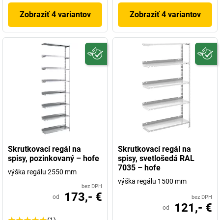
Zobraziť 4 variantov
Zobraziť 4 variantov
Skrutkovací regál na
Skrutkovací regál na
spisy, pozinkovaný – hofe
spisy, svetlošedá RAL
7035 – hofe
výška regálu 2550 mm
výška regálu 1500 mm
bez DPH
173,- €
od
bez DPH
121,- €
od
(1)