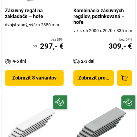
Zásuvný regál na
Kombinácia zásuvných
zakladače – hofe
regálov, pozinkovaná –
hofe
dvojstranný, výška 2350 mm
v x š x h 2000 x 2070 x 335 mm
bez DPH
bez DPH
297,- €
309,- €
od
4-5 dni
2-3 dni
Zobraziť 8 variantov
Zobraziť produkt