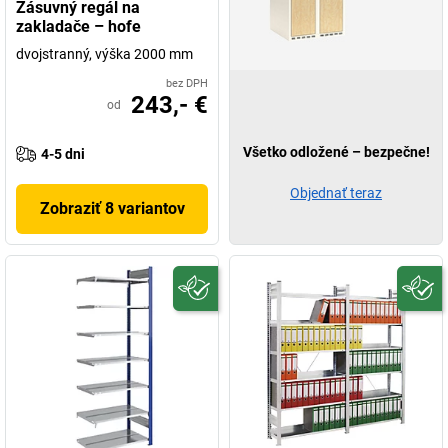
Zásuvný regál na
zakladače – hofe
dvojstranný, výška 2000 mm
bez DPH
243,- €
od
Všetko odložené – bezpečne!
4-5 dni
Objednať teraz
Zobraziť 8 variantov