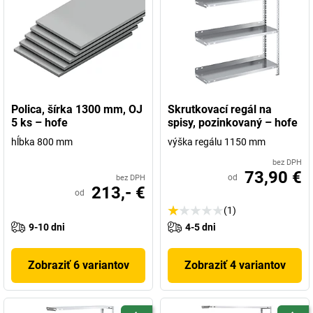
Polica, šírka 1300 mm, OJ
Skrutkovací regál na
5 ks – hofe
spisy, pozinkovaný – hofe
hĺbka 800 mm
výška regálu 1150 mm
bez DPH
73,90 €
od
bez DPH
213,- €
od
(1)
9-10 dni
4-5 dni
Zobraziť 6 variantov
Zobraziť 4 variantov