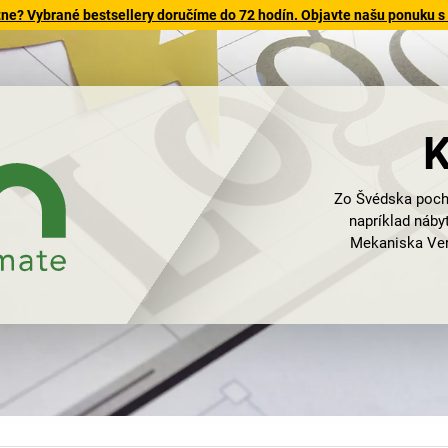
tne? Vybrané bestsellery doručíme do 72 hodín. Objavte našu ponuku s
K
Zo Švédska pochá
napríklad náby
Mekaniska Verk
Jednoduché a dob
Kongamek. Po
premyslené a fun
vozíky, montážne
kontajnery a 
produkty, ktor
typickým znako
proti korózii od
Vlastný úspech 