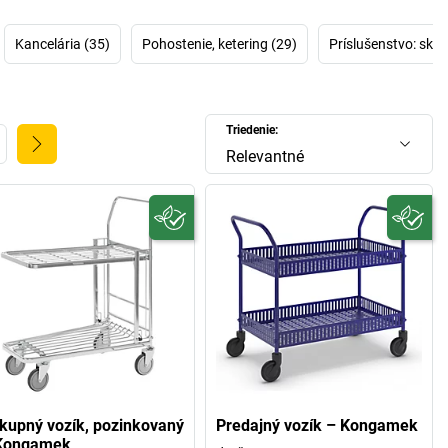
 ktorej nie je žiadna zákazka príliš veľká alebo príliš malá.
ik vyvíja svoje produkty inhouse a takisto necháva celý
Kancelária (35)
Pohostenie, ketering (29)
Príslušenstvo: skla
sortiment vyrábať hlavne vo Švédsku.
Triedenie:
Relevantné
kupný vozík, pozinkovaný
Predajný vozík – Kongamek
Kongamek