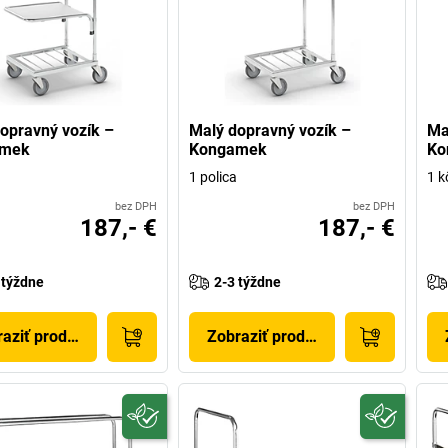
opravný vozík –
Malý dopravný vozík –
Ma
amek
Kongamek
Ko
1 polica
1 k
bez DPH
bez DPH
187,- €
187,- €
 týždne
2-3 týždne
aziť produkt
Zobraziť produkt