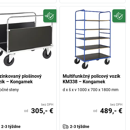
zinkovaný plošinový
Multifunkčný policový vozík
zík – Kongamek
KM338 – Kongamek
očné steny
d x š x v 1000 x 700 x 1800 mm
bez DPH
bez DPH
305,- €
489,- €
od
od
2-3 týždne
2-3 týždne