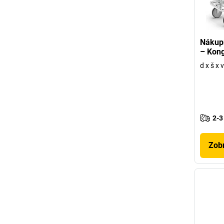
Nákupn
– Kon
d x š x
2-3
Zobr