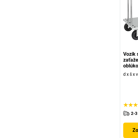
Vozík 
zaťaže
oblúk
d x š x
2-3
Zo