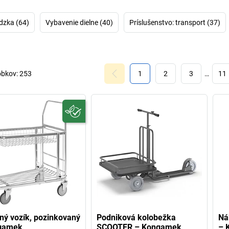
filozofii, podľa
Okrem toho podn
dzka (64)
Vybavenie dielne (40)
Príslušenstvo: transport (37)
obkov:
253
1
2
3
…
11
ý vozík, pozinkovaný
Podniková kolobežka
Ná
gamek
SCOOTER – Kongamek
– 