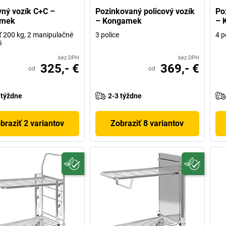
ný vozík C+C –
Pozinkovaný policový vozík
Po
amek
– Kongamek
– 
 200 kg, 2 manipulačné
3 police
4 p
i
bez DPH
bez DPH
325,- €
369,- €
od
od
 týždne
2-3 týždne
braziť 2 variantov
Zobraziť 8 variantov