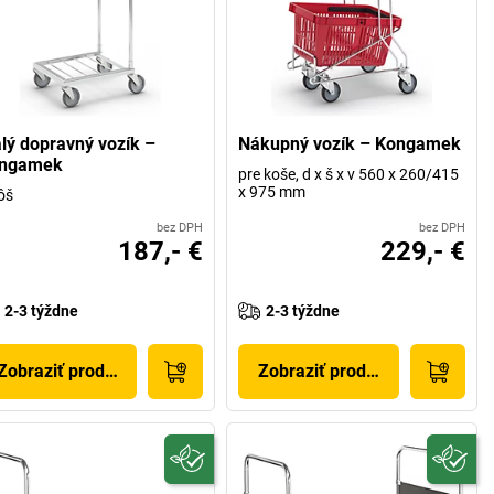
lý dopravný vozík –
Nákupný vozík – Kongamek
ngamek
pre koše, d x š x v 560 x 260/415
x 975 mm
ôš
bez DPH
bez DPH
187,- €
229,- €
2-3 týždne
2-3 týždne
Zobraziť produkt
Zobraziť produkt