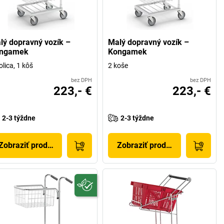
lý dopravný vozík –
Malý dopravný vozík –
ngamek
Kongamek
olica, 1 kôš
2 koše
bez DPH
bez DPH
223,- €
223,- €
2-3 týždne
2-3 týždne
Zobraziť produkt
Zobraziť produkt