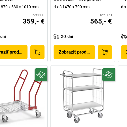
 v 870 x 530 x 1010 mm
d x š 1470 x 700 mm
d x
bez DPH
bez DPH
359,- €
565,- €
 dni
2-3 dni
aziť produkt
Zobraziť produkt