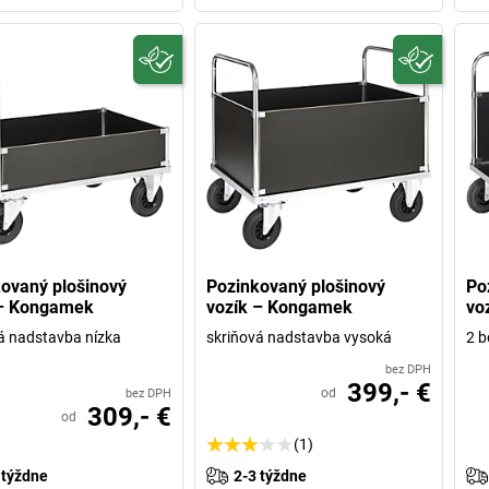
ovaný plošinový
Pozinkovaný plošinový
Po
 – Kongamek
vozík – Kongamek
vo
á nadstavba nízka
skriňová nadstavba vysoká
2 b
bez DPH
399,- €
od
bez DPH
309,- €
od
(1)
 týždne
2-3 týždne