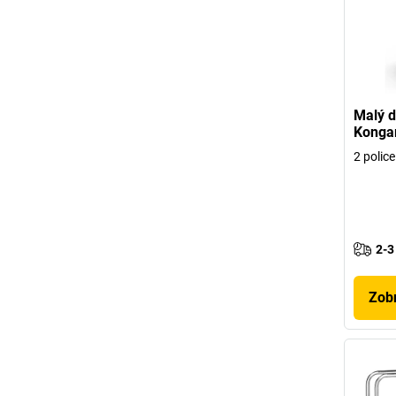
Malý d
Kong
2 police
2-3
Zobr