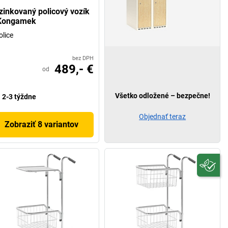
zinkovaný policový vozík
Kongamek
olice
bez DPH
489,- €
od
Všetko odložené – bezpečne!
2-3 týždne
Objednať teraz
Zobraziť 8 variantov