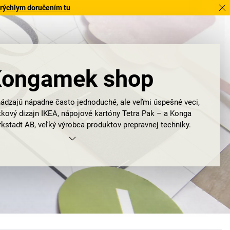
 rýchlym doručením tu
ongamek shop
dzajú nápadne často jednoduché, ale veľmi úspešné veci,
tkový dizajn IKEA, nápojové kartóny Tetra Pak – a Konga
stadt AB, veľký výrobca produktov prepravnej techniky.
ré, presne to vystihuje podstatu produktového sortimentu
dnik pozná potreby zákazníkov a na ich základe vyvíja
kčné riešenia. Vozíky v mnohých variantoch ako mriežkové
 vozíky a vozíky na prepravu dlhého tovaru, ale aj pojazdné
zdvíhače na dosky s funkciou vyklápania a mnohé ďalšie
é potrebuje podnik na vnútropodnikovú prepravu. Ďalším
m značky Kongamek sú galvanicky pozinkované – a preto
olné – produkty na každodenné, bezproblémové používanie.
spoločnosti Kongamek má však svoje korene v podnikovej