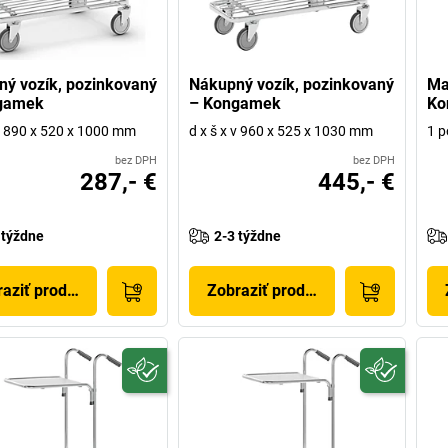
ý vozík, pozinkovaný
Nákupný vozík, pozinkovaný
Ma
gamek
– Kongamek
Ko
 v 890 x 520 x 1000 mm
d x š x v 960 x 525 x 1030 mm
1 p
bez DPH
bez DPH
287,- €
445,- €
 týždne
2-3 týždne
aziť produkt
Zobraziť produkt