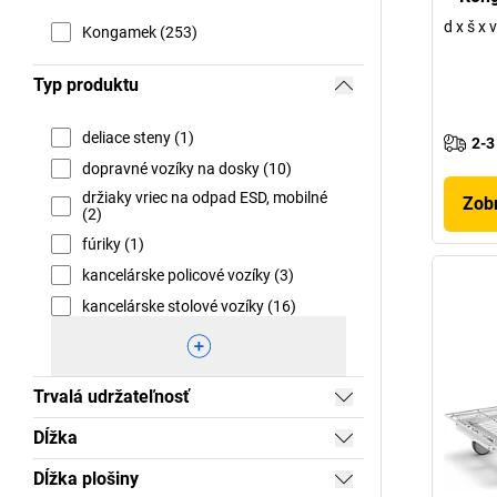
d x š x
Kongamek (253)
Typ produktu
deliace steny (1)
2-3
dopravné vozíky na dosky (10)
držiaky vriec na odpad ESD, mobilné
Zobr
(2)
fúriky (1)
kancelárske policové vozíky (3)
kancelárske stolové vozíky (16)
Trvalá udržateľnosť
Dĺžka
Dĺžka plošiny