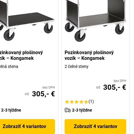
zinkovaný plošinový
Pozinkovaný plošinový
zík – Kongamek
vozík – Kongamek
elná stena
2 čelné steny
bez DPH
305,- €
od
bez DPH
305,- €
od
(1)
2-3 týždne
2-3 týždne
Zobraziť 4 variantov
Zobraziť 4 variantov