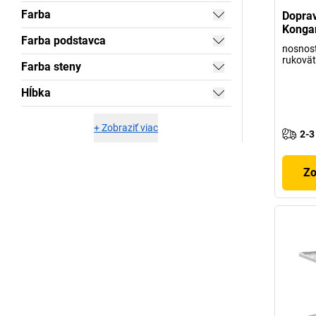
Farba
Doprav
Kong
Farba podstavca
nosnosť
rukovät
Farba steny
Hĺbka
+
Zobraziť viac
2-3
Zo