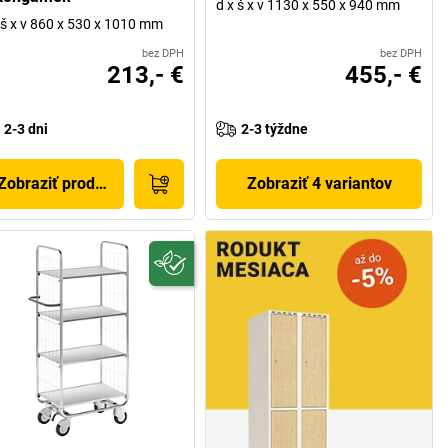
d x š x v 1130 x 550 x 940 mm
 š x v 860 x 530 x 1010 mm
bez DPH
bez DPH
213,- €
455,- €
2-3 dni
2-3 týždne
Zobraziť produkt
Zobraziť 4 variantov