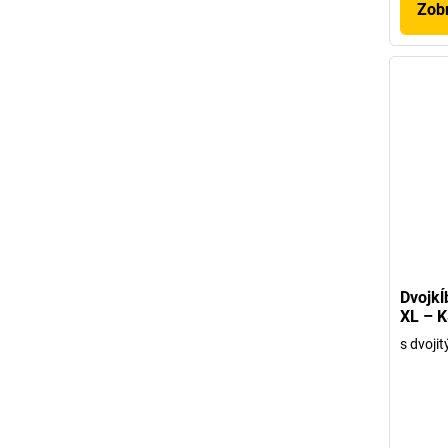
Zobr
Dvojkĺ
XL – K
s dvoji