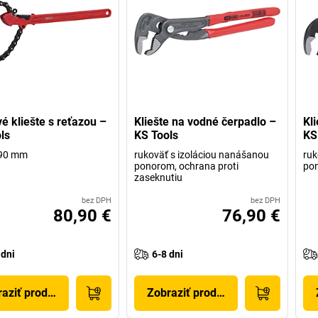
é kliešte s reťazou –
Kliešte na vodné čerpadlo –
Kl
ls
KS Tools
KS
390 mm
rukoväť s izoláciou nanášanou
ruk
ponorom, ochrana proti
po
zaseknutiu
bez DPH
bez DPH
80,90 €
76,90 €
 dni
6-8 dni
aziť produkt
Zobraziť produkt