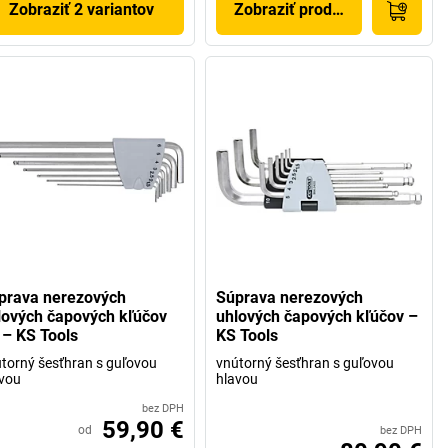
Zobraziť 2 variantov
Zobraziť produkt
prava nerezových
Súprava nerezových
lových čapových kľúčov
uhlových čapových kľúčov –
 – KS Tools
KS Tools
torný šesťhran s guľovou
vnútorný šesťhran s guľovou
vou
hlavou
bez DPH
59,90 €
od
bez DPH