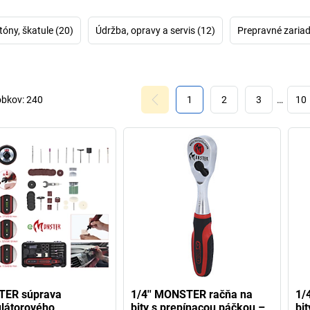
tóny, škatule (20)
Údržba, opravy a servis (12)
Prepravné zariad
obkov:
240
1
2
3
…
10
ER súprava
1/4'' MONSTER račňa na
1/
látorového
bity s prepínacou páčkou –
bi