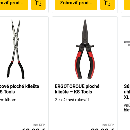
aziť produkt
Zobraziť produkt
bové ploché kliešte
ERGOTORQUE ploché
Sú
S Tools
kliešte – KS Tools
uh
XL
tým kĺbom
2-zložková rukoväť
vnú
hla
bez DPH
bez DPH