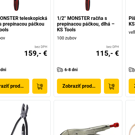
MONSTER teleskopická
1/2'' MONSTER račňa s
Pi
s prepínacou páčkou
prepínacou páčkou, dlhá –
KS
ools
KS Tools
veľ
bov
100 zubov
bez DPH
bez DPH
159,- €
115,- €
 dni
6-8 dni
aziť produkt
Zobraziť produkt