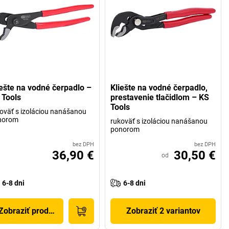
iešte na vodné čerpadlo –
Kliešte na vodné čerpadlo,
 Tools
prestavenie tlačidlom – KS
Tools
oväť s izoláciou nanášanou
norom
rukoväť s izoláciou nanášanou
ponorom
bez DPH
bez DPH
36,90 €
30,50 €
od
6-8 dni
6-8 dni
Zobraziť produkt
Zobraziť 2 variantov