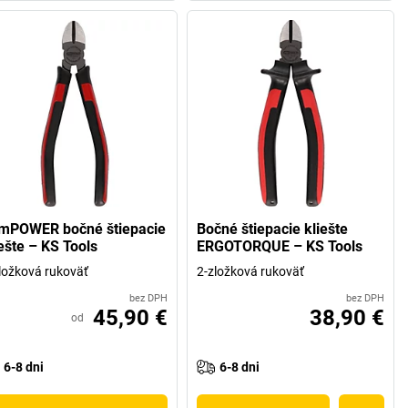
imPOWER bočné štiepacie
Bočné štiepacie kliešte
iešte – KS Tools
ERGOTORQUE – KS Tools
ložková rukoväť
2-zložková rukoväť
bez DPH
bez DPH
45,90 €
38,90 €
od
6-8 dni
6-8 dni