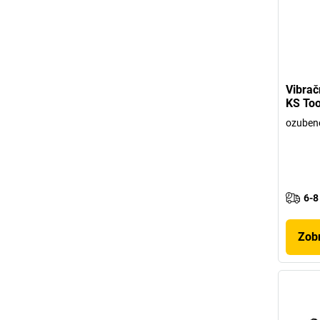
Vibrač
KS Too
ozuben
6-8
Zobr