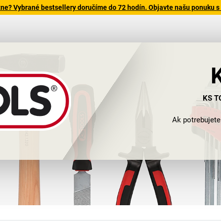
tne? Vybrané bestsellery doručíme do 72 hodín. Objavte našu ponuku s
KS TO
Ak potrebujete
voľbou. Prečo? Pre
ponúka aj atra
Je len logické, 
náradie od KS TOO
remeselný sektor,
stavebný priemy