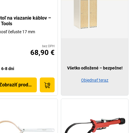
štoľ na viazanie káblov –
 Tools
kosť čeľuste 17 mm
bez DPH
68,90 €
Všetko odložené – bezpečne!
6-8 dni
Objednať teraz
Zobraziť produkt