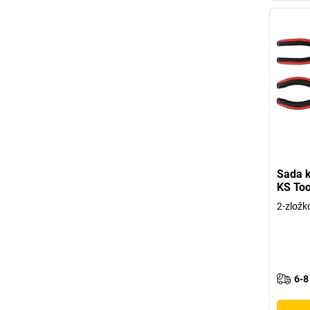
Sada 
KS Too
2-zložk
6-8