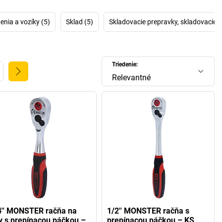
enia a vozíky (5)
Sklad (5)
Skladovacie prepravky, skladovacie 
Triedenie:
Relevantné
4'' MONSTER račňa na
1/2'' MONSTER račňa s
ty s prepínacou páčkou –
prepínacou páčkou – KS