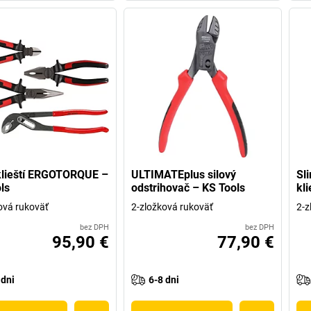
klieští ERGOTORQUE –
ULTIMATEplus silový
Sl
ls
odstrihovač – KS Tools
kl
ová rukoväť
2-zložková rukoväť
2-z
bez DPH
bez DPH
95,90 €
77,90 €
 dni
6-8 dni