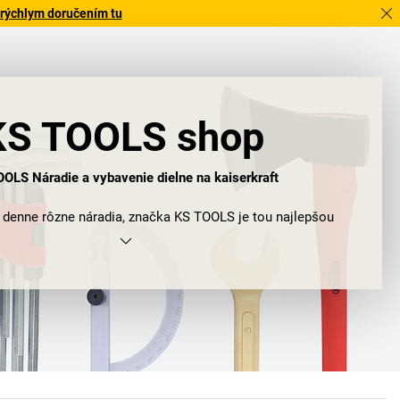
 rýchlym doručením tu
KS TOOLS shop
OLS Náradie a vybavenie dielne na
kaiserkraft
 denne rôzne náradia, značka KS TOOLS je tou najlepšou
tože táto značka kladie veľký dôraz na kvalitu a odolnosť a
ktívny pomer ceny a výkonu. Okrem toho sú tieto výrobky
certifikované podľa normy DIN ISO 9001.
že vám to nezatajujeme, a v našom obchode nájdete vhodné
LS na každý účel. Či už ide o ručné náradie pre priemysel a
 pre sanitáciu – kúrenie – klimatizáciu, pre stavebníctvo a
sel alebo špeciálne náradie pre automobilový priemysel.
Objavte všetky produkty teraz!