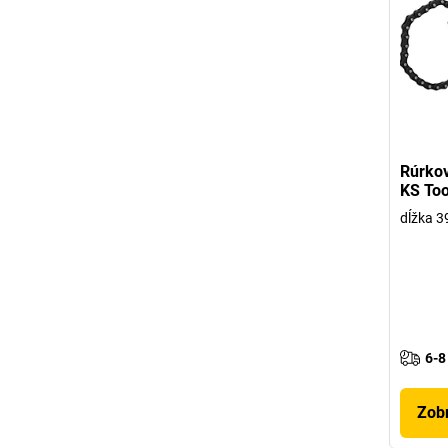
Rúrkov
KS Too
dĺžka 
6-8
Zobr