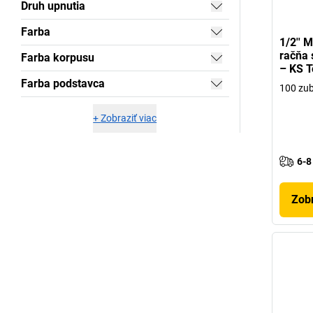
Druh upnutia
Farba
1/2'' 
račňa 
Farba korpusu
– KS T
Farba podstavca
100 zu
+
Zobraziť viac
6-8
Zobr