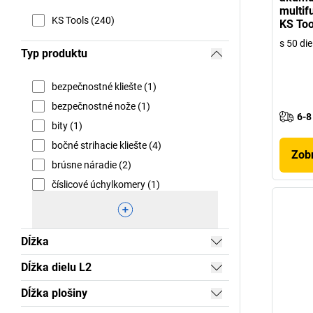
multif
KS Tools (240)
KS Too
s 50 die
Typ produktu
bezpečnostné kliešte (1)
bezpečnostné nože (1)
6-8
bity (1)
bočné strihacie kliešte (4)
Zobr
brúsne náradie (2)
číslicové úchylkomery (1)
Dĺžka
Dĺžka dielu L2
Dĺžka plošiny