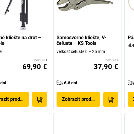
né kliešte na drôt –
Samosvorné kliešte, V-
Pá
ls
čeľuste – KS Tools
dĺ
é
veľkosť čeľuste 0 – 25 mm
bez DPH
bez DPH
69,90 €
37,90 €
 dni
6-8 dni
aziť produkt
Zobraziť produkt