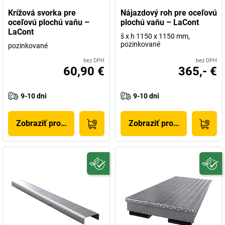
Krížová svorka pre
Nájazdový roh pre oceľovú
oceľovú plochú vaňu –
plochú vaňu – LaCont
LaCont
š x h 1150 x 1150 mm,
pozinkované
pozinkované
bez DPH
bez DPH
60,90 €
365,- €
9-10 dni
9-10 dni
Zobraziť produkt
Zobraziť produkt