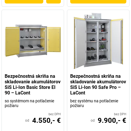
Bezpečnostná skriňa na
Bezpečnostná skriňa na
skladovanie akumulátorov
skladovanie akumulátorov
SiS Li-Ion Basic Store EI
SiS Li-Ion 90 Safe Pro –
90 – LaCont
LaCont
so systémom na potlačenie
bez systému na potlačenie
požiaru
požiaru
bez DPH
bez DPH
4.550,- €
9.900,- €
od
od