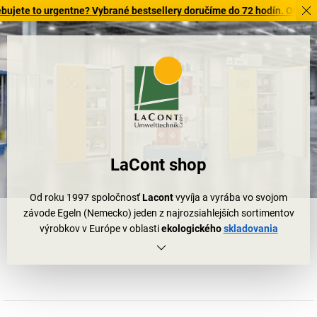
to urgentne? Vybrané bestsellery doručíme do 72 hodín. Objavte našu 
LaCont shop
Od roku 1997 spoločnosť
Lacont
vyvíja a vyrába vo svojom
závode Egeln (Nemecko) jeden z najrozsiahlejších sortimentov
výrobkov v Európe v oblasti
ekologického
skladovania
nebezpečných látok
. Bez ohľadu na to, či skladujete nebezpečné
látky v pracovných priestoroch, budovách alebo na voľnom
priestranstve:
Lacont
ponúka osvedčené riešenia pre najmenšie
množstvá, ako aj pre Váš veľkosklad. Široký sortiment zahŕňa
kontajnery a stanice na nebezpečné látky do vonkajších