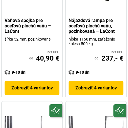
Vaňová spojka pre
Nájazdová rampa pre
oceľovú plochú vaňu –
oceľovú plochú vaňu,
LaCont
pozinkovaná – LaCont
šírka 52 mm, pozinkované
hĺbka 1150 mm, zaťaženie
kolesa 500 kg
bez DPH
bez DPH
40,90 €
237,- €
od
od
9-10 dni
9-10 dni
Zobraziť 4 variantov
Zobraziť 4 variantov