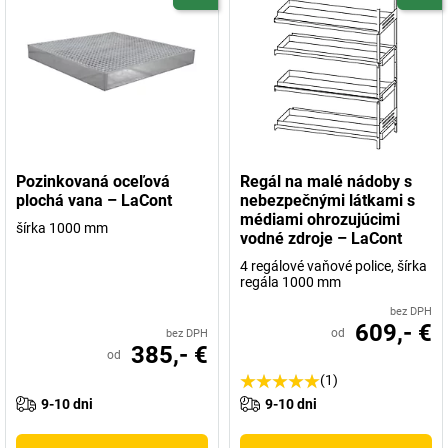
Pozinkovaná oceľová
Regál na malé nádoby s
plochá vana – LaCont
nebezpečnými látkami s
médiami ohrozujúcimi
šírka 1000 mm
vodné zdroje – LaCont
4 regálové vaňové police, šírka
regála 1000 mm
bez DPH
609,- €
od
bez DPH
385,- €
od
(1)
9-10 dni
9-10 dni