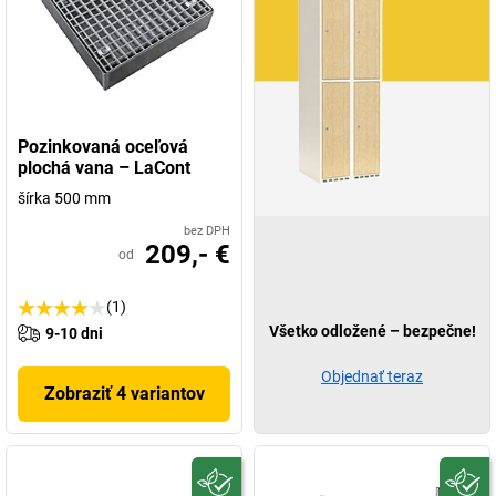
Pozinkovaná oceľová
plochá vana – LaCont
šírka 500 mm
bez DPH
209,- €
od
(1)
Všetko odložené – bezpečne!
9-10 dni
Objednať teraz
Zobraziť 4 variantov