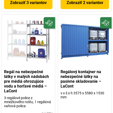
Zobraziť 3 variantov
Zobraziť 2 variantov
Regál na nebezpečné
Regálový kontajner na
látky v malých nádobách
nebezpečné látky na
pre médiá ohrozujúce
pasívne skladovanie –
vodu a horľavé médiá –
LaCont
LaCont
v x š x h 3575 x 5580 x 1530
mm
3 regálové police z
mriežkového roštu, 1 regálová
vaňová polica