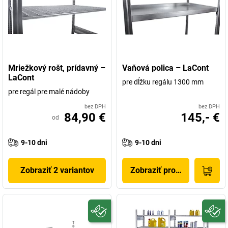
Mriežkový rošt, prídavný –
Vaňová polica – LaCont
LaCont
pre dĺžku regálu 1300 mm
pre regál pre malé nádoby
bez DPH
bez DPH
84,90 €
145,- €
od
9-10 dni
9-10 dni
Zobraziť 2 variantov
Zobraziť produkt