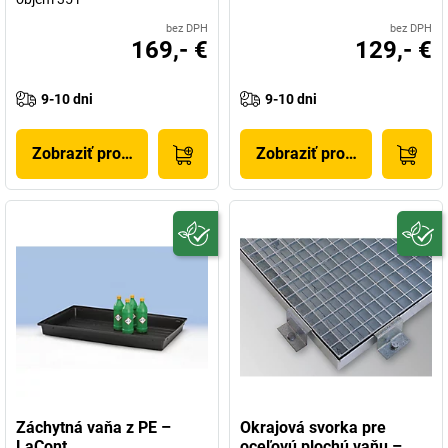
bez DPH
bez DPH
169,- €
129,- €
9-10 dni
9-10 dni
Zobraziť produkt
Zobraziť produkt
Záchytná vaňa z PE –
Okrajová svorka pre
LaCont
oceľovú plochú vaňu –