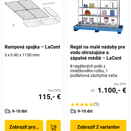
Rampová spojka – LaCont
Regál na malé nádoby pre
vodu ohrozujúce a
š x h 90 x 1150 mm
zápalné médiá – LaCont
8 regálových políc z
mriežkového roštu, 1
podlahová záchytná vaňa
bez DPH
1.100,- €
od
bez DPH
115,- €
(1)
9-10 dni
9-10 dni
Zobraziť produkt
Zobraziť 2 variantov