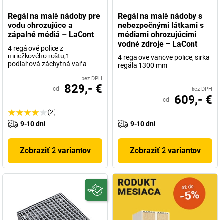
vyhovujúcim a kvalitným výrobkom s dlhou životnosťou od
Regál na malé nádoby pre
Regál na malé nádoby s
spoločnosti
Lacont
.
vodu ohrozujúce a
nebezpečnými látkami s
Samozrejme,
Made in Germany
.
zápalné médiá – LaCont
médiami ohrozujúcimi
vodné zdroje – LaCont
4 regálové police z
mriežkového roštu,1
4 regálové vaňové police, šírka
podlahová záchytná vaňa
regála 1300 mm
bez DPH
829,- €
od
bez DPH
609,- €
od
(2)
9-10 dni
9-10 dni
Zobraziť 2 variantov
Zobraziť 2 variantov