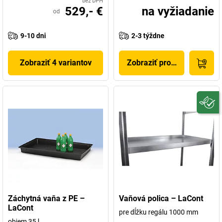
bez DPH
529,- €
na vyžiadanie
od
9-10 dni
2-3 týždne
Zobraziť 4 variantov
Zobraziť produkt
Záchytná vaňa z PE –
Vaňová polica – LaCont
LaCont
pre dĺžku regálu 1000 mm
objem 35 l