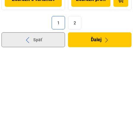
1
2
Ďalej
Späť