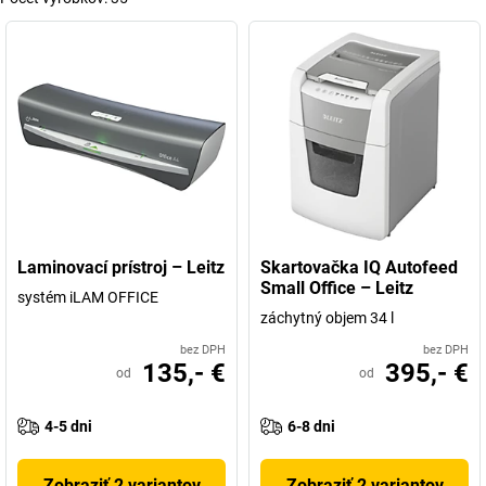
Laminovací prístroj – Leitz
Skartovačka IQ Autofeed
Small Office – Leitz
systém iLAM OFFICE
záchytný objem 34 l
bez DPH
bez DPH
135,- €
395,- €
od
od
4-5 dni
6-8 dni
Zobraziť 2 variantov
Zobraziť 2 variantov