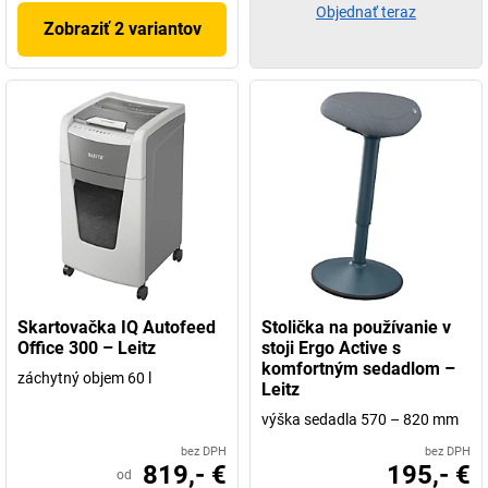
Objednať teraz
Zobraziť 2 variantov
Skartovačka IQ Autofeed
Stolička na používanie v
Office 300 – Leitz
stoji Ergo Active s
komfortným sedadlom –
záchytný objem 60 l
Leitz
výška sedadla 570 – 820 mm
bez DPH
bez DPH
819,- €
195,- €
od