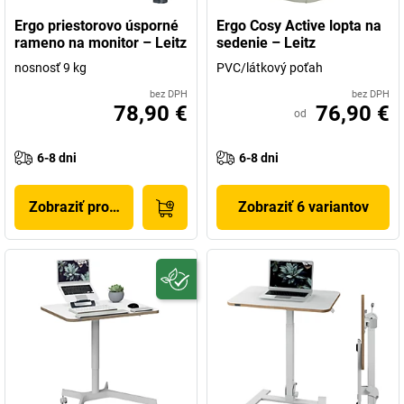
Ergo priestorovo úsporné
Ergo Cosy Active lopta na
rameno na monitor – Leitz
sedenie – Leitz
nosnosť 9 kg
PVC/látkový poťah
bez DPH
bez DPH
78,90 €
76,90 €
od
6-8 dni
6-8 dni
Zobraziť produkt
Zobraziť 6 variantov