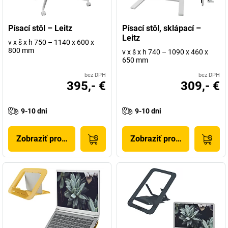
Písací stôl – Leitz
Písací stôl, sklápací –
Leitz
v x š x h 750 – 1140 x 600 x
800 mm
v x š x h 740 – 1090 x 460 x
650 mm
bez DPH
bez DPH
395,- €
309,- €
9-10 dni
9-10 dni
Zobraziť produkt
Zobraziť produkt