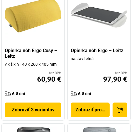
Opierka nôh Ergo Cosy –
Opierka nôh Ergo – Leitz
Leitz
nastaviteľná
v x š x h 140 x 260 x 405 mm
bez DPH
bez DPH
60,90 €
97,90 €
6-8 dni
6-8 dni
Zobraziť 3 variantov
Zobraziť produkt