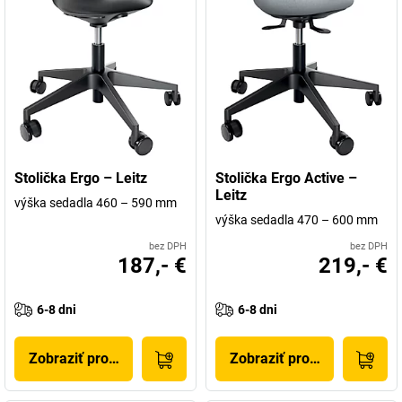
Stolička Ergo – Leitz
Stolička Ergo Active –
Leitz
výška sedadla 460 – 590 mm
výška sedadla 470 – 600 mm
bez DPH
bez DPH
187,- €
219,- €
6-8 dni
6-8 dni
Zobraziť produkt
Zobraziť produkt