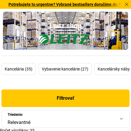
trebujete to urgentne? Vybrané bestsellery doručíme do 72 hodín. Ob
Leitz shop
Kancelária (35)
Vybavenie kancelárie (27)
Kancelársky nábyt
Filtrovať
Triedenie:
Relevantné
Počet výrobkov:
35