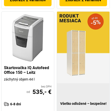
Skartovačka IQ Autofeed
Office 150 – Leitz
záchytný objem 44 l
bez DPH
535,- €
od
Všetko odložené – bezpečne!
6-8 dni