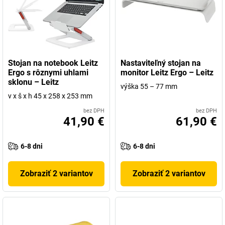
Stojan na notebook Leitz
Nastaviteľný stojan na
Ergo s rôznymi uhlami
monitor Leitz Ergo – Leitz
sklonu – Leitz
výška 55 – 77 mm
v x š x h 45 x 258 x 253 mm
bez DPH
bez DPH
41,90 €
61,90 €
6-8 dni
6-8 dni
Zobraziť 2 variantov
Zobraziť 2 variantov