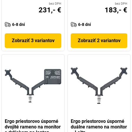
bez DPH
bez DPH
231,- €
183,- €
6-8 dni
6-8 dni
Zobraziť 3 variantov
Zobraziť 2 variantov
Ergo priestorovo úsporné
Ergo priestorovo úsporné
dvojité rameno na monitor
duálne rameno na monitor