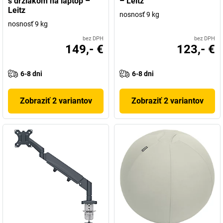
s držiakom na laptop –
– Leitz
Leitz
nosnosť 9 kg
nosnosť 9 kg
bez DPH
bez DPH
149,- €
123,- €
6-8 dni
6-8 dni
Zobraziť 2 variantov
Zobraziť 2 variantov