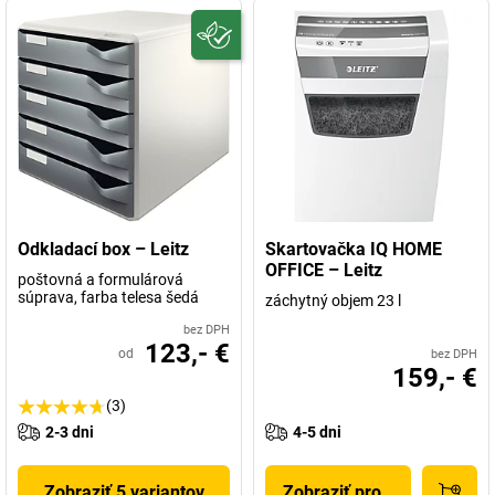
Odkladací box – Leitz
Skartovačka IQ HOME
OFFICE – Leitz
poštovná a formulárová
súprava, farba telesa šedá
záchytný objem 23 l
bez DPH
123,- €
od
bez DPH
159,- €
(3)
2-3 dni
4-5 dni
Zobraziť 5 variantov
Zobraziť produkt