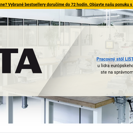
tne? Vybrané bestsellery doručíme do 72 hodín. Objavte našu ponuku s
Pracovný stôl LIS
u lídra európskeh
ste na správno
vyše 100.000 s
halách a labora
stredne veľkýc
zásuvkovú skriňu,
Úspech značky L
najdôležitejšíc
produkty. Nezál