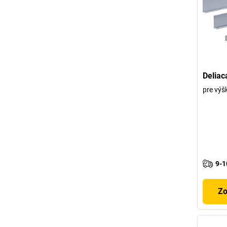
Deliac
pre vý
9-1
Zo