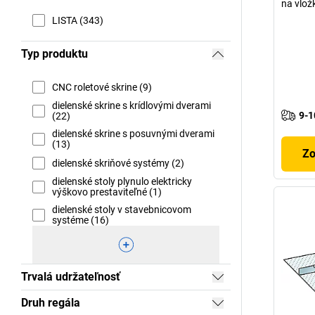
na vlož
LISTA (343)
Typ produktu
CNC roletové skrine (9)
dielenské skrine s krídlovými dverami
9-1
(22)
dielenské skrine s posuvnými dverami
(13)
Zo
dielenské skriňové systémy (2)
dielenské stoly plynulo elektricky
výškovo prestaviteľné (1)
dielenské stoly v stavebnicovom
systéme (16)
Trvalá udržateľnosť
Druh regála