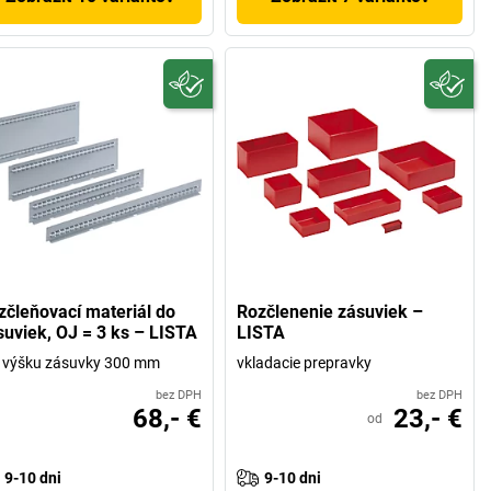
zčleňovací materiál do
Rozčlenenie zásuviek –
suviek, OJ = 3 ks – LISTA
LISTA
 výšku zásuvky 300 mm
vkladacie prepravky
bez DPH
bez DPH
68,- €
23,- €
od
9-10 dni
9-10 dni