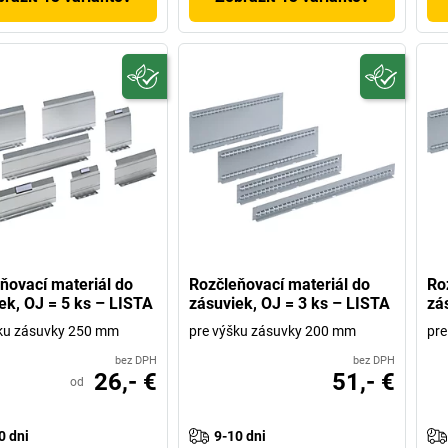
ňovací materiál do
Rozčleňovací materiál do
Ro
ek, OJ = 5 ks – LISTA
zásuviek, OJ = 3 ks – LISTA
zá
šku zásuvky 250 mm
pre výšku zásuvky 200 mm
pre
bez DPH
bez DPH
26,- €
51,- €
od
0 dni
9-10 dni