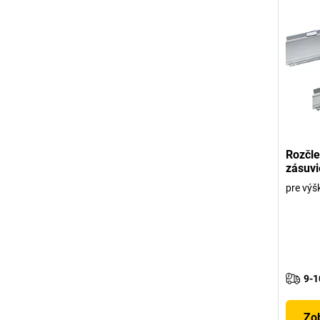
Rozčle
zásuvi
pre výš
9-1
Zob