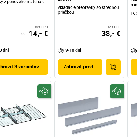
ky z penového materiálu
mm
vkladacie prepravky so strednou
priečkou
16 
bez DPH
bez DPH
14,- €
38,- €
od
0 dni
9-10 dni
braziť 3 variantov
Zobraziť produkt