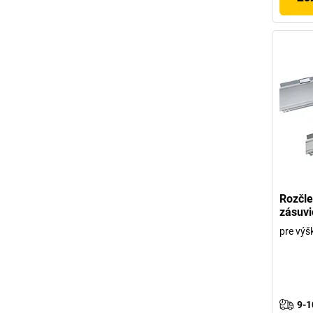
Rozčle
zásuvi
pre vý
9-1