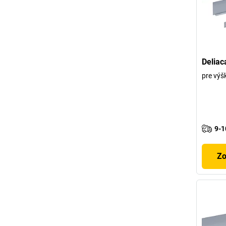
Deliac
pre výš
9-1
Zo