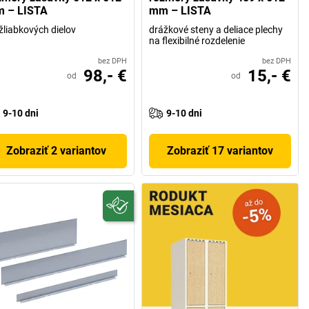
 – LISTA
mm – LISTA
žliabkových dielov
drážkové steny a deliace plechy
na flexibilné rozdelenie
bez DPH
bez DPH
98,- €
15,- €
od
od
9-10 dni
9-10 dni
Zobraziť 2 variantov
Zobraziť 17 variantov