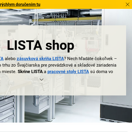
 rýchlym doručením tu
LISTA shop
TA
alebo
zásuvková skriňa LISTA
? Nech hľadáte čokoľvek –
o trhu zo Švajčiarska pre prevádzkové a skladové zariadenia
m mieste.
Skrine LISTA
a
pracovné stoly LISTA
sú doma vo
poločnostiach na celom svete, vo veľkých priemyselných
tóriách, rovnako ako v malých živnostenských podnikoch a
h spoločnostiach. Logický dôsledok? Kto myslí na svoju
 myslí takmer automaticky na spoločnosť LISTA. My by sme
na to povedali: cieľ splnený!
ISTA sa pritom zakladá na viacerých faktoroch. Jedným z
h je inteligentný stavebnicový systém, ktorý spája všetky
eží na tom, či zásuvková skriňa LISTA alebo pracovný stôl