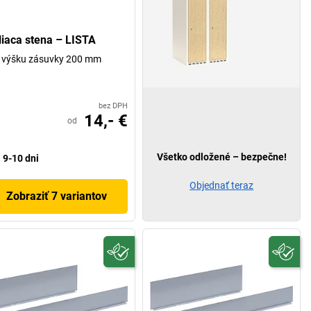
liaca stena – LISTA
 výšku zásuvky 200 mm
bez DPH
14,- €
od
Všetko odložené – bezpečne!
9-10 dni
Objednať teraz
Zobraziť 7 variantov