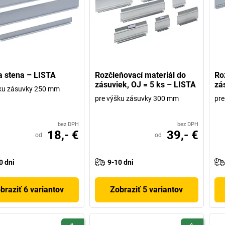
a stena – LISTA
Rozčleňovací materiál do
Ro
zásuviek, OJ = 5 ks – LISTA
zá
šku zásuvky 250 mm
pre výšku zásuvky 300 mm
pre
bez DPH
bez DPH
18,- €
39,- €
od
od
0 dni
9-10 dni
braziť 6 variantov
Zobraziť 5 variantov