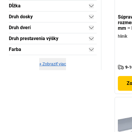
Dĺžka
Druh dosky
Súprav
rozmer
Druh dverí
mm – 
hliník
Druh prestavenia výšky
Farba
+
Zobraziť viac
9-1
Zo