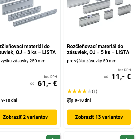
zčleňovací materiál do
Rozčleňovací materiál do
suviek, OJ = 3 ks – LISTA
zásuviek, OJ = 5 ks – LISTA
 výšku zásuvky 250 mm
pre výšku zásuvky 50 mm
bez DPH
11,- €
od
bez DPH
61,- €
od
(1)
9-10 dni
9-10 dni
Zobraziť 2 variantov
Zobraziť 13 variantov