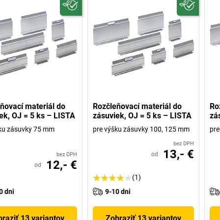
ňovací materiál do
Rozčleňovací materiál do
Ro
ek, OJ = 5 ks – LISTA
zásuviek, OJ = 5 ks – LISTA
zá
ku zásuvky 75 mm
pre výšku zásuvky 100, 125 mm
pre
bez DPH
13,- €
od
bez DPH
12,- €
od
(1)
0 dni
9-10 dni
raziť 13 variantov
Zobraziť 13 variantov