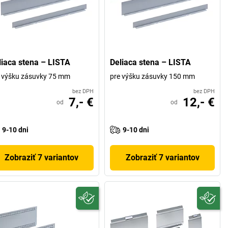
liaca stena – LISTA
Deliaca stena – LISTA
 výšku zásuvky 75 mm
pre výšku zásuvky 150 mm
bez DPH
bez DPH
7,- €
12,- €
od
od
9-10 dni
9-10 dni
Zobraziť 7 variantov
Zobraziť 7 variantov