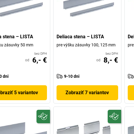
a stena – LISTA
Deliaca stena – LISTA
De
ku zásuvky 50 mm
pre výšku zásuvky 100, 125 mm
pre
bez DPH
bez DPH
6,- €
8,- €
od
od
0 dni
9-10 dni
braziť 5 variantov
Zobraziť 7 variantov