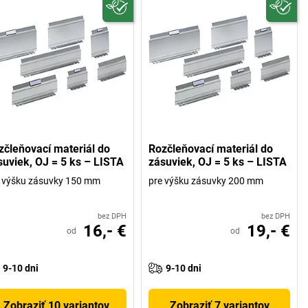
zčleňovací materiál do
Rozčleňovací materiál do
suviek, OJ = 5 ks – LISTA
zásuviek, OJ = 5 ks – LISTA
 výšku zásuvky 150 mm
pre výšku zásuvky 200 mm
bez DPH
bez DPH
16,- €
19,- €
od
od
9-10 dni
9-10 dni
Zobraziť 10 variantov
Zobraziť 7 variantov