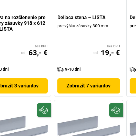
a na rozčlenenie pre
Deliaca stena – LISTA
De
y zásuvky 918 x 612
pre výšku zásuvky 300 mm
pre
LISTA
bez DPH
bez DPH
63,- €
19,- €
od
od
0 dni
9-10 dni
braziť 3 variantov
Zobraziť 7 variantov