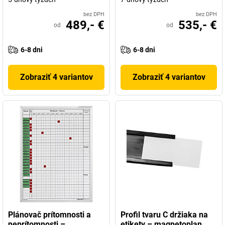
bez DPH
bez DPH
489,- €
535,- €
od
od
6-8 dni
6-8 dni
Zobraziť 4 variantov
Zobraziť 4 variantov
Plánovač prítomnosti a
Profil tvaru C držiaka na
neprítomnosti –
etikety – magnetoplan