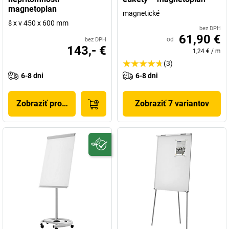
magnetoplan
magnetické
š x v 450 x 600 mm
bez DPH
61,90 €
od
bez DPH
143,- €
1,24 €
/
m
(3)
6-8 dni
6-8 dni
Zobraziť produkt
Zobraziť 7 variantov