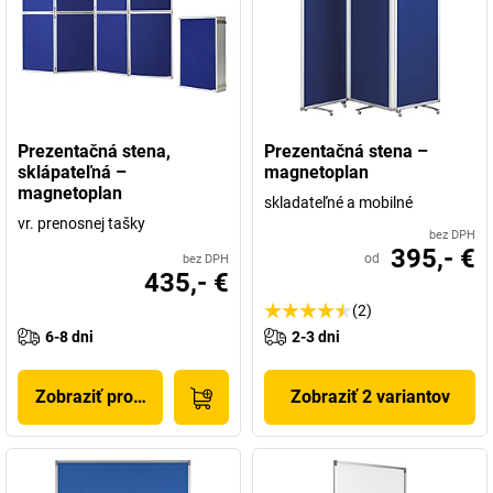
Prezentačná stena,
Prezentačná stena –
sklápateľná –
magnetoplan
magnetoplan
skladateľné a mobilné
vr. prenosnej tašky
bez DPH
395,- €
od
bez DPH
435,- €
(2)
6-8 dni
2-3 dni
Zobraziť produkt
Zobraziť 2 variantov