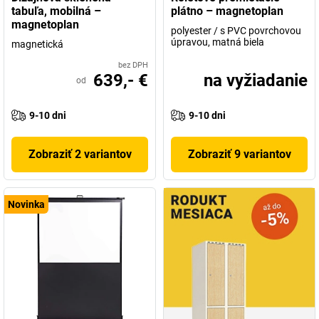
tabuľa, mobilná –
plátno – magnetoplan
magnetoplan
polyester / s PVC povrchovou
úpravou, matná biela
magnetická
bez DPH
639,- €
na vyžiadanie
od
9-10 dni
9-10 dni
Zobraziť 2 variantov
Zobraziť 9 variantov
Novinka