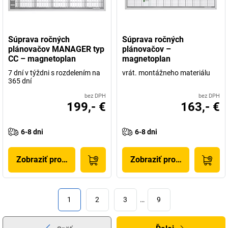
Súprava ročných
Súprava ročných
plánovačov MANAGER typ
plánovačov –
CC – magnetoplan
magnetoplan
7 dní v týždni s rozdelením na
vrát. montážneho materiálu
365 dní
bez DPH
bez DPH
199,- €
163,- €
6-8 dni
6-8 dni
Zobraziť produkt
Zobraziť produkt
1
2
3
…
9