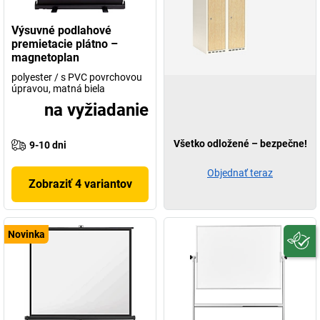
Výsuvné podlahové
premietacie plátno –
magnetoplan
polyester / s PVC povrchovou
úpravou, matná biela
na vyžiadanie
Všetko odložené – bezpečne!
9-10 dni
Objednať teraz
Zobraziť 4 variantov
Novinka