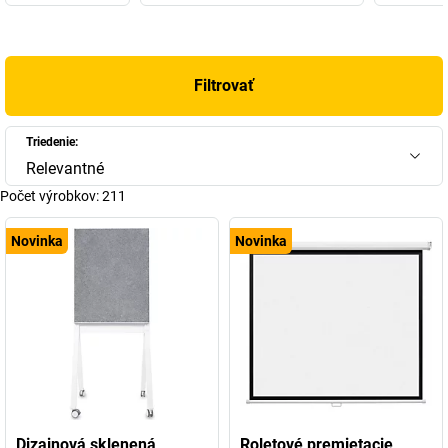
pritom prvú magnetickú plánovaciu tabuľu, na ktorú dostal v r.
1958 dokonca aj patent. Nasledovali mnohé ďalšie produkty, a
vďaka tomu je dnes magnetoplan ako časť spoločnosti HOLTZ
Filtrovať
OFFICE SUPPORT GmbH z Wiesbadenu – „stredne veľkého
rodinného podniku z presvedčenia“ – celosvetovo
najinovatívnejšia a najúspešnejšia značka pre vizuálne
Triedenie:
komunikačné prostriedky.
Relevantné
Do sortimentu značky medzičasom patrí spolu približne 4000
Počet výrobkov:
211
druhov tovarov, od A ako súprava na obsadenie pracovného
miesta po Z ako značkovací pás. Výber týchto produktov nájdete
Novinka
Novinka
v našom obchode magnetoplan – nájdite si teraz svoju novú
tabuľu magnetoplan alebo svoj nový magnetoplan flipchart!
Dizajnová sklenená
Roletové premietacie