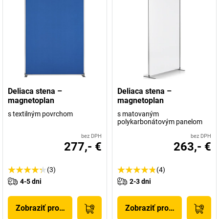
Deliaca stena –
Deliaca stena –
magnetoplan
magnetoplan
s textilným povrchom
s matovaným
polykarbonátovým panelom
bez DPH
bez DPH
277,- €
263,- €
(3)
(4)
4-5 dni
2-3 dni
Zobraziť produkt
Zobraziť produkt