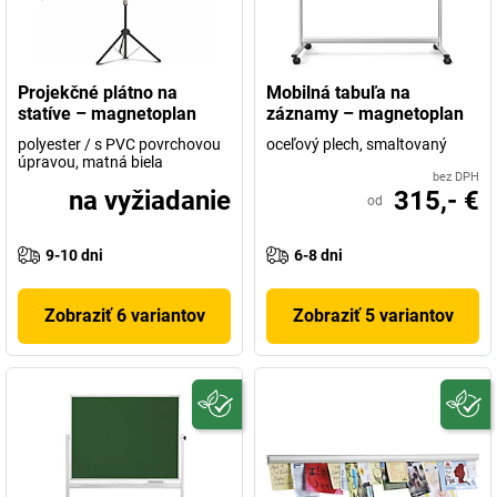
Projekčné plátno na
Mobilná tabuľa na
statíve – magnetoplan
záznamy – magnetoplan
polyester / s PVC povrchovou
oceľový plech, smaltovaný
úpravou, matná biela
bez DPH
na vyžiadanie
315,- €
od
9-10 dni
6-8 dni
Zobraziť 6 variantov
Zobraziť 5 variantov