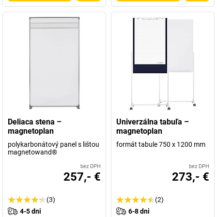
Deliaca stena –
Univerzálna tabuľa –
magnetoplan
magnetoplan
polykarbonátový panel s lištou
formát tabule 750 x 1200 mm
magnetowand®
bez DPH
bez DPH
257,- €
273,- €
(3)
(2)
4-5 dni
6-8 dni