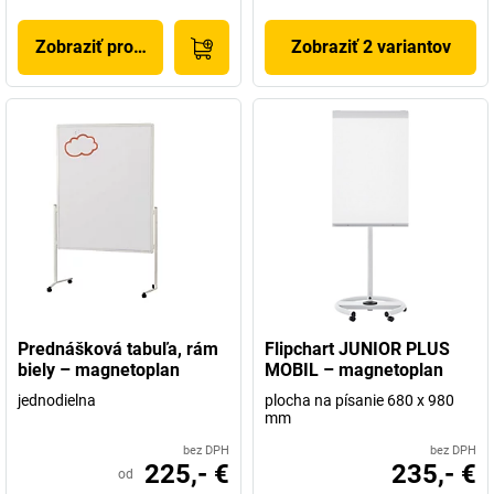
Zobraziť produkt
Zobraziť 2 variantov
Prednášková tabuľa, rám
Flipchart JUNIOR PLUS
biely – magnetoplan
MOBIL – magnetoplan
jednodielna
plocha na písanie 680 x 980
mm
bez DPH
bez DPH
225,- €
235,- €
od