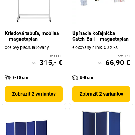
Kriedová tabuľa, mobilná
Upínacia koľajnička
– magnetoplan
Catch-Ball – magnetoplan
oceľový plech, lakovaný
eloxovaný hliník, OJ 2 ks
bez DPH
bez DPH
315,- €
66,90 €
od
od
9-10 dni
6-8 dni
Zobraziť 2 variantov
Zobraziť 2 variantov