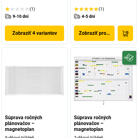
(1)
(1)
9-10 dni
4-5 dni
Zobraziť 4 variantov
Zobraziť produkt
Súprava ročných
Súprava ročných
plánovačov –
plánovačov –
magnetoplan
magnetoplan
5-dňový týždeň
7-dňový týždeň