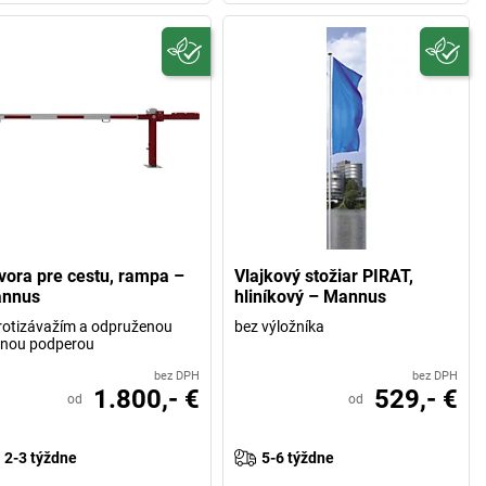
vora pre cestu, rampa –
Vlajkový stožiar PIRAT,
nnus
hliníkový – Mannus
rotizávažím a odpruženou
bez výložníka
vnou podperou
bez DPH
bez DPH
1.800,- €
529,- €
od
od
2-3 týždne
5-6 týždne