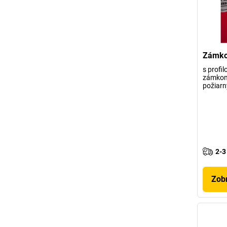
Zámko
s profi
zámkom
požiar
2-3
Zobr