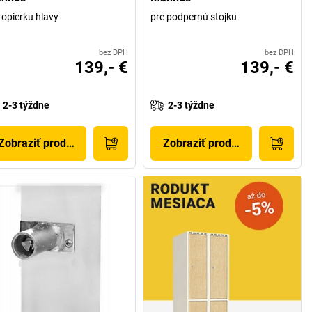
 opierku hlavy
pre podpernú stojku
bez DPH
bez DPH
139,- €
139,- €
2-3 týždne
2-3 týždne
Zobraziť produkt
Zobraziť produkt