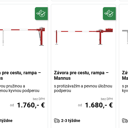
 pre cestu, rampa –
Závora pre cestu, rampa –
Zá
s
Mannus
Ma
vou pružinou a
s protizávažím a pevnou úložnou
s p
enou kyvnou podperou
podperou
ky
bez DPH
bez DPH
1.760,- €
1.680,- €
od
od
 týždne
2-3 týždne