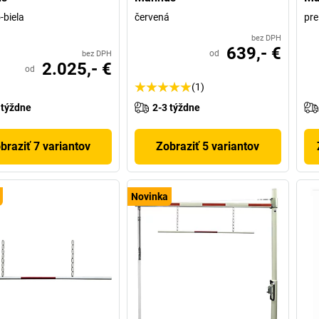
-biela
červená
pre
bez DPH
639,- €
od
bez DPH
2.025,- €
od
(1)
 týždne
2-3 týždne
braziť 7 variantov
Zobraziť 5 variantov
Novinka