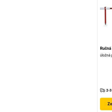
Ručná
úložná 
2-3
Zo