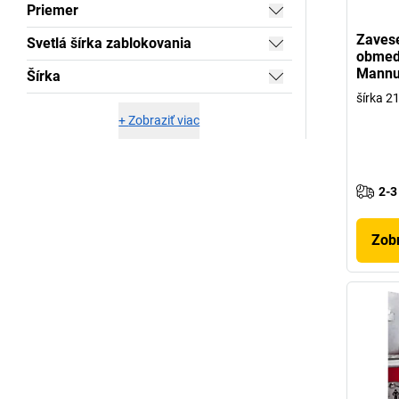
Priemer
Zavese
Svetlá šírka zablokovania
obmed
Mannu
Šírka
šírka 
+
Zobraziť viac
2-3
Zobr