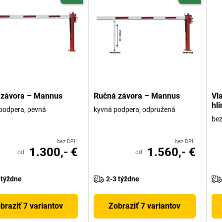
 závora – Mannus
Ručná závora – Mannus
Vl
hl
podpera, pevná
kyvná podpera, odpružená
bez
bez DPH
bez DPH
1.300,- €
1.560,- €
od
od
 týždne
2-3 týždne
braziť 7 variantov
Zobraziť 7 variantov