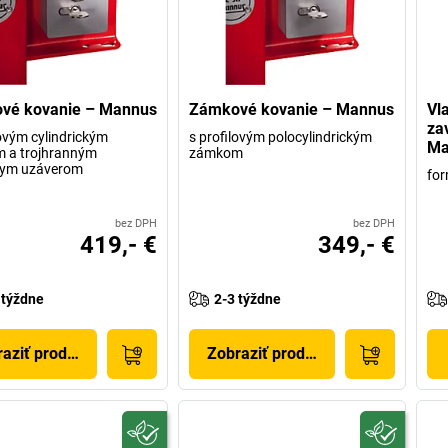
vé kovanie – Mannus
Zámkové kovanie – Mannus
Vl
za
lovým cylindrickým
s profilovým polocylindrickým
Ma
 a trojhranným
zámkom
nym uzáverom
for
bez DPH
bez DPH
419,- €
349,- €
 týždne
2-3 týždne
aziť produkt
Zobraziť produkt