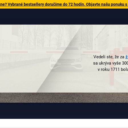
tne? Vybrané bestsellery doručíme do 72 hodín. Objavte našu ponuku s
Vedeli ste, že za
ž
sa ukrýva vyše 30
v roku 1711 bol
južnom Porúrí.
Arnsbergu v oblas
kováčne kôs na po
je spoločnosť J
mnohých produk
nadčasovou funk
Kto sa detailne 