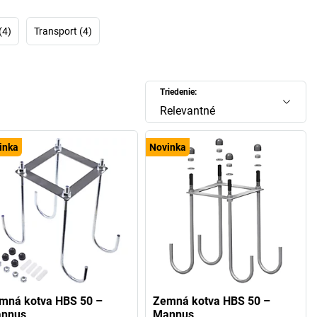
zvládnuť. Pretože nezáleží na tom, či v exteriéri spoločnosti
na vizitka alebo na veľtrhoch ako pútač pohľadov – žrde na
sia byť odolné a 100 % stabilné. Okrem toho nemá vlajka
(4)
Transport (4)
 upevnenie vlajky má byť jednoduché, musia sa dať pripevniť
rôzne vlajky …a, a, a…
 žrďami na vlajky značky MANNUS! Nájdite si tu svoju novú
Triedenie:
lajky MANNUS alebo novú cestnú závoru MANNUS!
Relevantné
inka
Novinka
mná kotva HBS 50 –
Zemná kotva HBS 50 –
nnus
Mannus