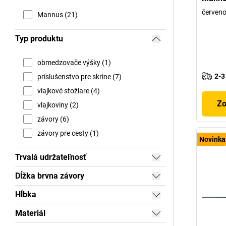
červeno
Mannus (21)
Typ produktu
obmedzovače výšky (1)
2-3
príslušenstvo pre skrine (7)
vlajkové stožiare (4)
Zo
vlajkoviny (2)
závory (6)
závory pre cesty (1)
Novinka
Trvalá udržateľnosť
Dĺžka brvna závory
Hĺbka
Materiál