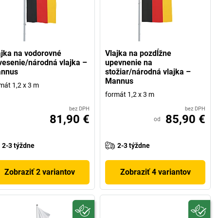
ajka na vodorovné
Vlajka na pozdĺžne
vesenie/národná vlajka –
upevnenie na
nnus
stožiar/národná vlajka –
Mannus
mát 1,2 x 3 m
formát 1,2 x 3 m
bez DPH
bez DPH
81,90 €
85,90 €
od
2-3 týždne
2-3 týždne
Zobraziť 2 variantov
Zobraziť 4 variantov