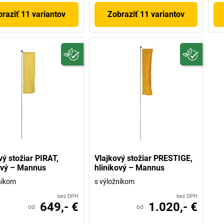
raziť 11 variantov
Zobraziť 11 variantov
vý stožiar PIRAT,
Vlajkový stožiar PRESTIGE,
ový – Mannus
hliníkový – Mannus
níkom
s výložníkom
bez DPH
bez DPH
649,- €
1.020,- €
od
od