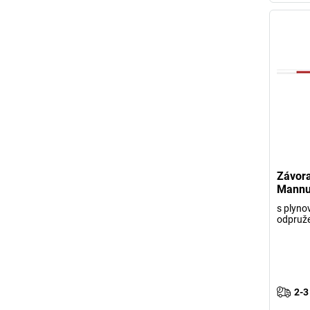
Závora
Mannu
s plyno
odpruž
2-3