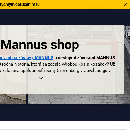
 rýchlym doručením tu
Mannus shop
rďami na zástavy MANNUS
a
cestnými závorami MANNUS
0-ročná história, ktorá sa začala výrobou kôs a kosákov? Už
a založená spoločnosť rodiny Cronenberg v Gevelsbergu v
 V roku 1870 sa firma presťahovala do dnešného sídla v
ti Sauerland a od roku 1950 sa uskutočnila finálna zmena z
skytovateľa vysoko kvalitného mestského zariadenia. Dnes
ulius Cronenberg oHG vedúcou firmou na európskom trhu v
tových oblastiach a presvedčí technickou dokonalosťou,
čnou estetikou a nekompromisným zameraním na kvalitu.
MANNUS – tradične inovatívny!
zaoberá
žrďami na zástavy značky MANNUS
, rýchlo zbadá,