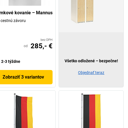
mkové kovanie – Mannus
 cestnú závoru
bez DPH
285,- €
od
Všetko odložené – bezpečne!
2-3 týždne
Objednať teraz
Zobraziť 3 variantov