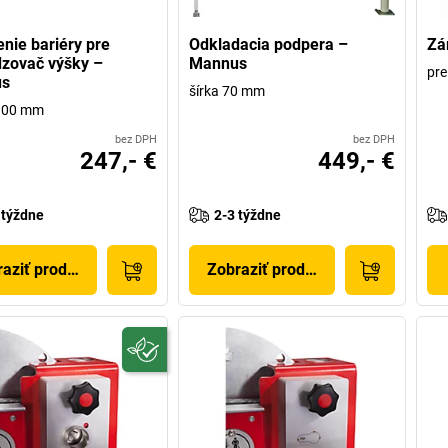
nie bariéry pre
Odkladacia podpera –
Zá
zovač výšky –
Mannus
pre
s
šírka 70 mm
2100 mm
bez DPH
bez DPH
247,- €
449,- €
 týždne
2-3 týždne
aziť produkt
Zobraziť produkt