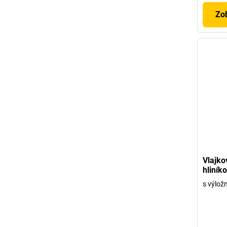
Zob
Vlajko
hliník
s výlož