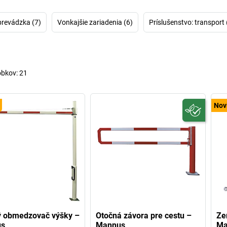
ktoré výzvy treba 
ako reprezentatív
zástavy MANNUS mu
prevádzka (7)
Vonkajšie zariadenia (6)
Príslušenstvo: transport 
poletovať vysoko,
Žiaden problém so
žrď na v
obkov:
21
Nov
ý obmedzovač výšky –
Otočná závora pre cestu –
Ze
s
Mannus
Ma