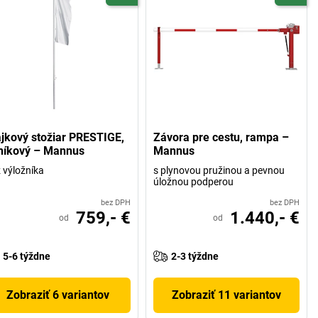
ajkový stožiar PRESTIGE,
Závora pre cestu, rampa –
iníkový – Mannus
Mannus
 výložníka
s plynovou pružinou a pevnou
úložnou podperou
bez DPH
bez DPH
759,- €
1.440,- €
od
od
5-6 týždne
2-3 týždne
Zobraziť 6 variantov
Zobraziť 11 variantov