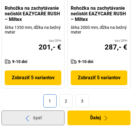
Rohožka na zachytávanie
Rohožka na zachytávanie
nečistôt EAZYCARE RUSH
nečistôt EAZYCARE RUSH
– Miltex
– Miltex
šírka 1350 mm, dĺžka na bežný
šírka 2000 mm, dĺžka na bežný
meter
meter
bez DPH
bez DPH
201,- €
287,- €
9-10 dni
9-10 dni
Zobraziť 5 variantov
Zobraziť 5 variantov
1
2
3
Ďalej
Späť