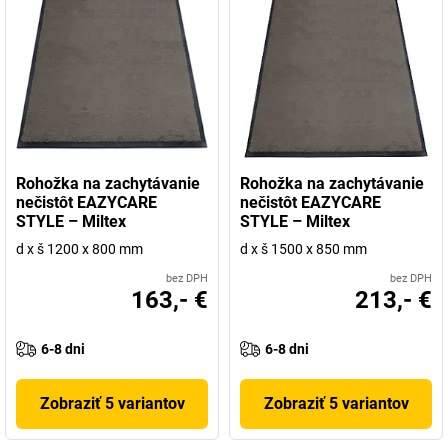
Rohožka na zachytávanie
Rohožka na zachytávanie
nečistôt EAZYCARE
nečistôt EAZYCARE
STYLE – Miltex
STYLE – Miltex
d x š 1200 x 800 mm
d x š 1500 x 850 mm
bez DPH
bez DPH
163,- €
213,- €
6-8 dni
6-8 dni
Zobraziť 5 variantov
Zobraziť 5 variantov