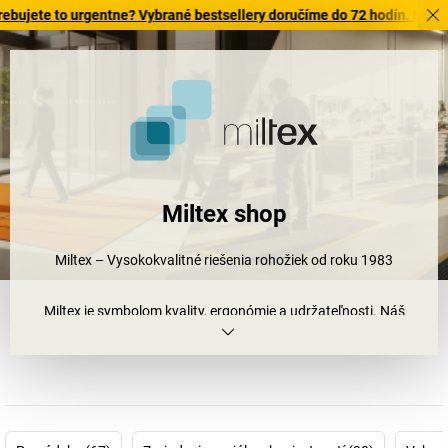
e to urgentne? Vybrané bestsellery doručíme do 72 hodín. Objavte na
Miltex shop
Miltex – Vysokokvalitné riešenia rohožiek od roku 1983
Miltex je symbolom kvality, ergonómie a udržateľnosti. Náš
sortiment zahŕňa protišmykové rohožky pre pracoviská – voliteľne
s uzavretým alebo perforovaným povrchom – ideálne pre
priemyselný sektor, remeselné priestory a kancelárie.
Objavte tiež odolné rohožky na zachytávanie nečistôt do