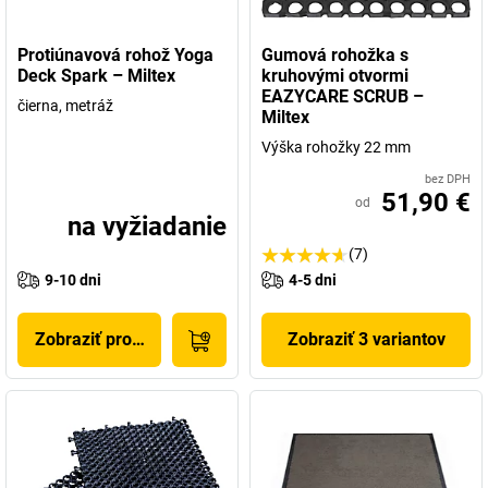
Protiúnavová rohož Yoga
Gumová rohožka s
Deck Spark – Miltex
kruhovými otvormi
EAZYCARE SCRUB –
čierna, metráž
Miltex
Výška rohožky 22 mm
bez DPH
51,90 €
od
na vyžiadanie
(7)
9-10 dni
4-5 dni
Zobraziť produkt
Zobraziť 3 variantov