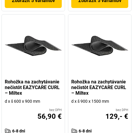
Zobraziť 5 variantov
Zobraziť 5 variantov
Rohožka na zachytávanie
Rohožka na zachytávanie
nečistôt EAZYCARE CURL
nečistôt EAZYCARE CURL
– Miltex
– Miltex
d x š 600 x 900 mm
d x š 900 x 1500 mm
bez DPH
bez DPH
56,90 €
129,- €
6-8 dni
6-8 dni