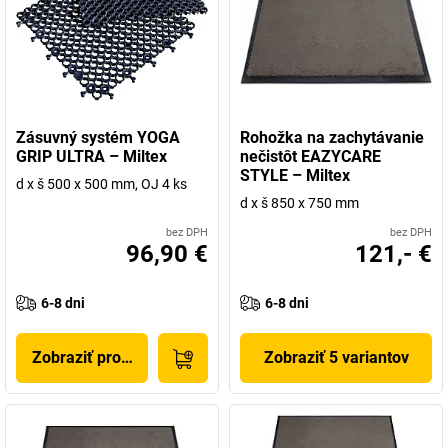
Zásuvný systém YOGA
Rohožka na zachytávanie
GRIP ULTRA – Miltex
nečistôt EAZYCARE
STYLE – Miltex
d x š 500 x 500 mm, OJ 4 ks
d x š 850 x 750 mm
bez DPH
bez DPH
96,90 €
121,- €
6-8 dni
6-8 dni
Zobraziť produkt
Zobraziť 5 variantov