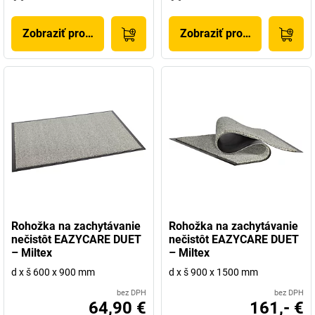
Zobraziť produkt
Zobraziť produkt
Rohožka na zachytávanie
Rohožka na zachytávanie
nečistôt EAZYCARE DUET
nečistôt EAZYCARE DUET
– Miltex
– Miltex
d x š 600 x 900 mm
d x š 900 x 1500 mm
bez DPH
bez DPH
64,90 €
161,- €