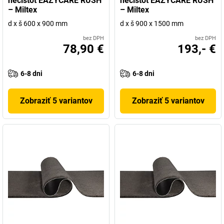
nečistôt EAZYCARE RUSH
nečistôt EAZYCARE RUSH
– Miltex
– Miltex
d x š 600 x 900 mm
d x š 900 x 1500 mm
bez DPH
bez DPH
78,90 €
193,- €
6-8 dni
6-8 dni
Zobraziť 5 variantov
Zobraziť 5 variantov