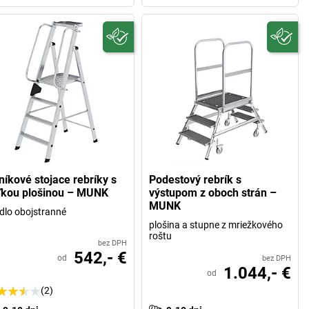
níkové stojace rebríky s
Podestový rebrík s
ľkou plošinou – MUNK
výstupom z oboch strán –
MUNK
lo obojstranné
plošina a stupne z mriežkového
roštu
bez DPH
542,- €
od
bez DPH
1.044,- €
od
(2)