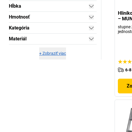
Hĺbka
Hliník
Hmotnosť
– MU
stupne 
Kategória
jednos
Materiál
+
Zobraziť viac
6-8
Zo