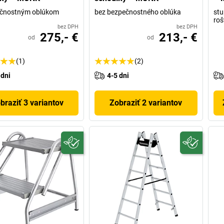
ečnostným oblúkom
bez bezpečnostného oblúka
stu
roš
bez DPH
bez DPH
275,- €
213,- €
od
od
(1)
(2)
 dni
4-5 dni
braziť 3 variantov
Zobraziť 2 variantov