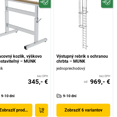
acovný kozlík, výškovo
Výstupný rebrík s ochranou
estaviteľný – MUNK
chrbta – MUNK
ník
jednopriechodový
bez DPH
bez DPH
345,- €
969,- €
od
9-10 dni
9-10 dni
Zobraziť produkt
Zobraziť 6 variantov