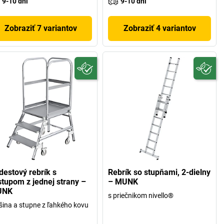
9-10 dni
9-10 dni
Zobraziť 7 variantov
Zobraziť 4 variantov
destový rebrík s
Rebrík so stupňami, 2-dielny
stupom z jednej strany –
– MUNK
UNK
s priečnikom nivello®
šina a stupne z ľahkého kovu