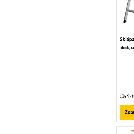
Skláp
hliník,
9-1
Zobr