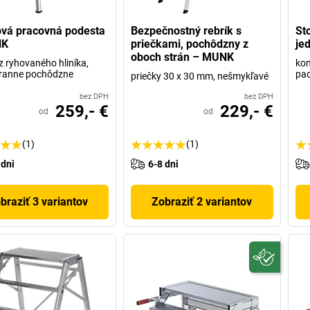
ová pracovná podesta
Bezpečnostný rebrík s
St
NK
priečkami, pochôdzny z
je
oboch strán – MUNK
z ryhovaného hliníka,
kom
tranne pochôdzne
pa
priečky 30 x 30 mm, nešmykľavé
bez DPH
bez DPH
259,- €
229,- €
od
od
(1)
(1)
 dni
6-8 dni
braziť 3 variantov
Zobraziť 2 variantov