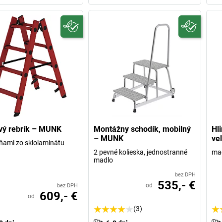
vý rebrík – MUNK
Montážny schodík, mobilný
Hli
– MUNK
ve
ňami zo sklolaminátu
2 pevné kolieska, jednostranné
mad
madlo
bez DPH
535,- €
od
bez DPH
609,- €
od
(3)