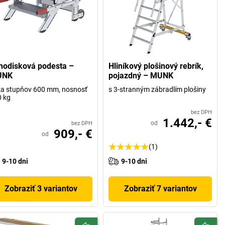
hodisková podesta –
Hliníkový plošinový rebrík,
UNK
pojazdný – MUNK
ka stupňov 600 mm, nosnosť
s 3-stranným zábradlím plošiny
 kg
bez DPH
1.442,- €
od
bez DPH
909,- €
od
(1)
9-10 dni
9-10 dni
Zobraziť 3 variantov
Zobraziť 7 variantov