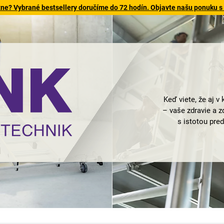
tne? Vybrané bestsellery doručíme do 72 hodín. Objavte našu ponuku s
Keď viete, že aj 
– vaše zdravie a 
s istotou pre
inovačný líder 
zárukou maxim
Günzburger S
vyznačuje sa 
kvalitou a skutoč
Dve miesta: Gün
o divízie MUN