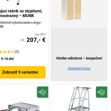
ojací rebrík so stupňami,
dnostranný – MUNK
fortné vyhotovenie s ergo-
d®
bez DPH
207,- €
od
(2)
Všetko odložené – bezpečne!
9-10 dni
Objednať teraz
Zobraziť 5 variantov