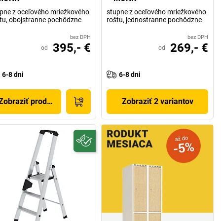
pne z oceľového mriežkového
stupne z oceľového mriežkového
tu, obojstranne pochôdzne
roštu, jednostranne pochôdzne
bez DPH
bez DPH
395,- €
269,- €
od
od
6-8 dni
6-8 dni
Zobraziť produkt
Zobraziť 2 variantov