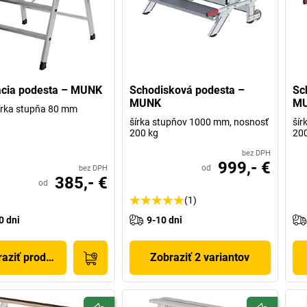
acia podesta – MUNK
Schodisková podesta –
Sc
MUNK
M
 šírka stupňa 80 mm
šírka stupňov 1000 mm, nosnosť
šír
200 kg
200
bez DPH
999,- €
od
bez DPH
385,- €
od
(1)
0 dni
9-10 dni
aziť produkt
Zobraziť 2 variantov