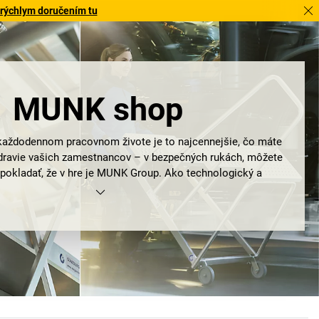
 rýchlym doručením tu
MUNK shop
v každodennom pracovnom živote je to najcennejšie, čo máte
zdravie vašich zamestnancov – v bezpečných rukách, môžete
dpokladať, že v hre je MUNK Group. Ako technologický a
s kvalitnými produktmi vyrobenými v Nemecku je práve on
álnej bezpečnosti práce. To, v roku 1899 začínalo ako
teigtechnik GmbH, dnes pokračuje ako MUNK Group. A
nielen mimoriadne dlhoročnými skúsenosťami, najvyššou
nou stabilitou, ale aj tým, že spoločnosť má ideálnu pozíciu
do budúcnosti.
zburg a Leipheim. Pod hlavičkou skupiny MUNK Group ide
K Rescue Technology a MUNK Service, ale predovšetkým