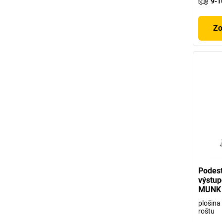
9-1
Zo
Podest
výstup
MUNK
plošina
roštu