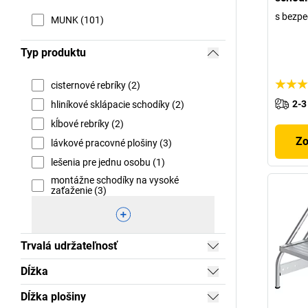
s bezp
MUNK (101)
Typ produktu
cisternové rebríky (2)
2-3
hliníkové sklápacie schodíky (2)
kĺbové rebríky (2)
Zo
lávkové pracovné plošiny (3)
lešenia pre jednu osobu (1)
montážne schodíky na vysoké
zaťaženie (3)
Trvalá udržateľnosť
Dĺžka
Dĺžka plošiny