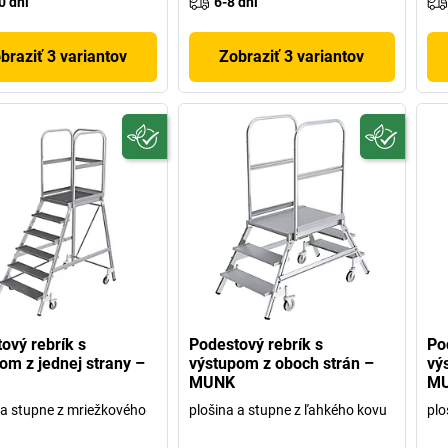
0 dni
6-8 dni
braziť 3 variantov
Zobraziť 3 variantov
ový rebrík s
Podestový rebrík s
Po
om z jednej strany –
výstupom z oboch strán –
vý
MUNK
M
 a stupne z mriežkového
plošina a stupne z ľahkého kovu
plo