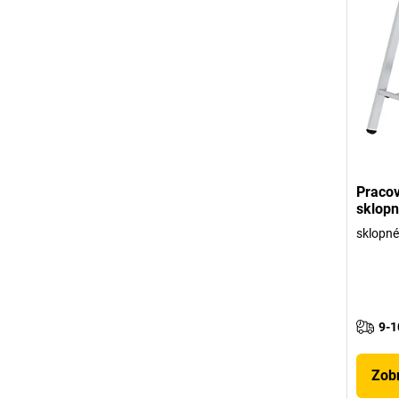
Pracov
sklop
sklopné
9-1
Zobr