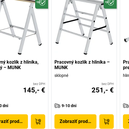
ný kozlík z hliníka,
Pracovný kozlík z hliníka –
Pr
ný – MUNK
MUNK
pr
sklopné
hli
bez DPH
bez DPH
145,- €
251,- €
0 dni
9-10 dni
aziť produkt
Zobraziť produkt