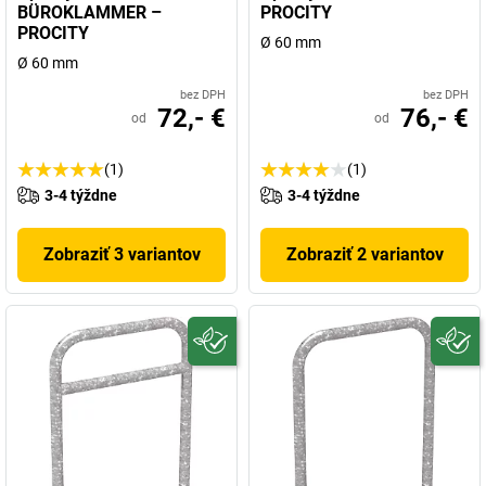
BÜROKLAMMER –
PROCITY
PROCITY
Ø 60 mm
Ø 60 mm
bez DPH
bez DPH
72,- €
76,- €
od
od
(1)
(1)
3-4 týždne
3-4 týždne
Zobraziť 3 variantov
Zobraziť 2 variantov