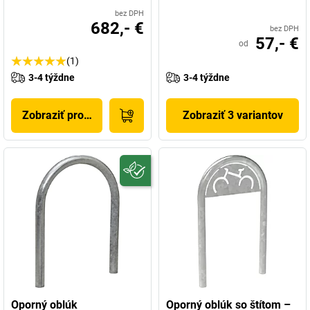
bez DPH
682,- €
bez DPH
57,- €
od
(1)
3-4 týždne
3-4 týždne
Zobraziť produkt
Zobraziť 3 variantov
Oporný oblúk
Oporný oblúk so štítom –