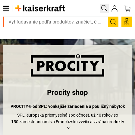
Vybrané bestsellery doručíme do 72 hodín. Objavte našu ponuku s rých
Vyhľadá
Procity shop
PROCITY® od SPL: vonkajšie zariadenia a pouličný nábytok
SPL, európska priemyselná spoločnosť, už 40 rokov so
150 zamestnancami vo Francúzsku vyvíja a vyrába produkty
z oblastí ochrana, komfort a informácia.