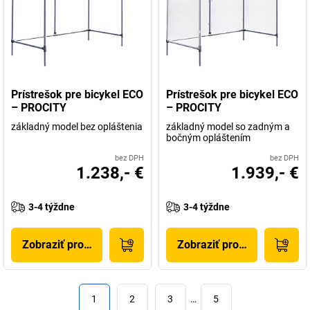
Prístrešok pre bicykel ECO
Prístrešok pre bicykel ECO
– PROCITY
– PROCITY
základný model bez opláštenia
základný model so zadným a
bočným opláštením
bez DPH
bez DPH
1.238,- €
1.939,- €
3-4 týždne
3-4 týždne
Zobraziť produkt
Zobraziť produkt
1
2
3
…
5