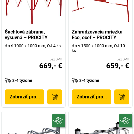
Šachtová zábrana,
Zahradzovacia mriežka
výsuvná – PROCITY
Eco, oceľ – PROCITY
d x š 1000 x 1000 mm, OJ 4 ks
d x v 1500 x 1000 mm, OJ 10
ks
bez DPH
bez DPH
669,- €
659,- €
3-4 týždne
3-4 týždne
Zobraziť produkt
Zobraziť produkt