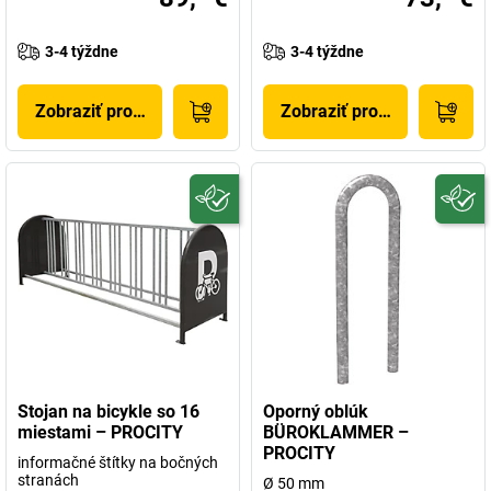
3-4 týždne
3-4 týždne
Zobraziť produkt
Zobraziť produkt
Stojan na bicykle so 16
Oporný oblúk
miestami – PROCITY
BÜROKLAMMER –
PROCITY
informačné štítky na bočných
stranách
Ø 50 mm