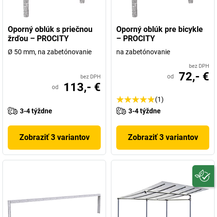
Oporný oblúk s priečnou
Oporný oblúk pre bicykle
žrďou – PROCITY
– PROCITY
Ø 50 mm, na zabetónovanie
na zabetónovanie
bez DPH
72,- €
od
bez DPH
113,- €
od
(1)
3-4 týždne
3-4 týždne
Zobraziť 3 variantov
Zobraziť 3 variantov