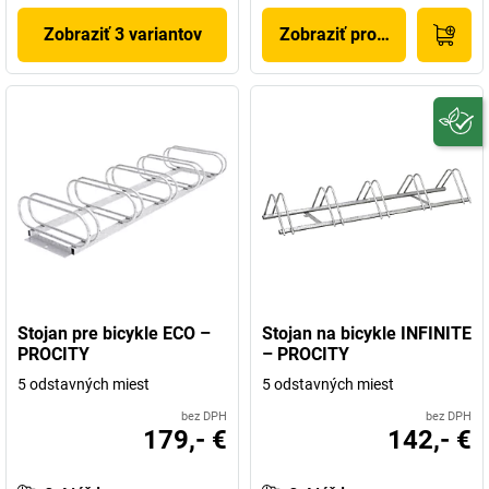
Zobraziť 3 variantov
Zobraziť produkt
Stojan pre bicykle ECO –
Stojan na bicykle INFINITE
PROCITY
– PROCITY
5 odstavných miest
5 odstavných miest
bez DPH
bez DPH
179,- €
142,- €