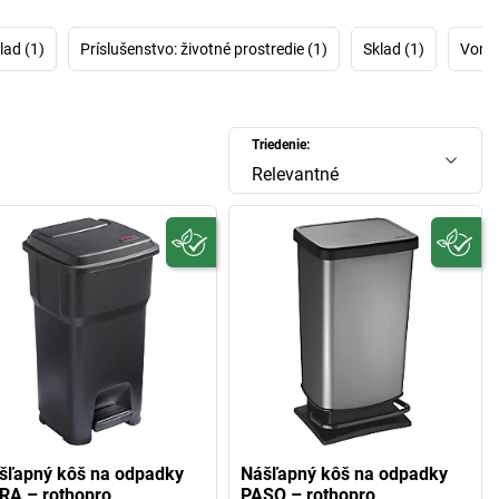
padovému manažmentu firmy rothopro a v ponuke shopu
re Vás všetko, čo potrebujete na efektívne likvidovanie
lad (1)
Príslušenstvo: životné prostredie (1)
Sklad (1)
Vonka
Vášho odpadu.
Triedenie:
Relevantné
šľapný kôš na odpadky
Nášľapný kôš na odpadky
RA – rothopro
PASO – rothopro