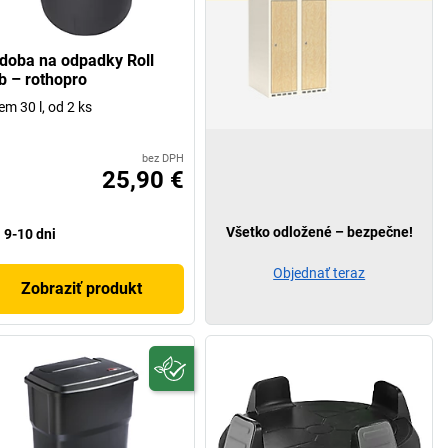
doba na odpadky Roll
b – rothopro
em 30 l, od 2 ks
bez DPH
25,90 €
Všetko odložené – bezpečne!
9-10 dni
Objednať teraz
Zobraziť produkt