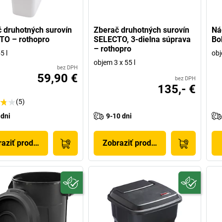
 druhotných surovín
Zberač druhotných surovín
Ná
TO – rothopro
SELECTO, 3-dielna súprava
Bo
– rothopro
5 l
obj
objem 3 x 55 l
bez DPH
59,90 €
bez DPH
135,- €
(5)
 dni
9-10 dni
aziť produkt
Zobraziť produkt