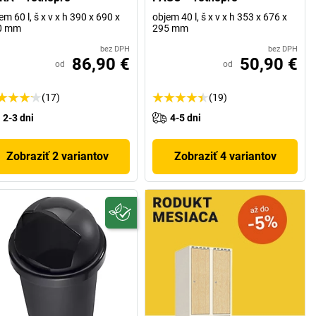
em 60 l, š x v x h 390 x 690 x
objem 40 l, š x v x h 353 x 676 x
0 mm
295 mm
bez DPH
bez DPH
86,90 €
50,90 €
od
od
(17)
(19)
2-3 dni
4-5 dni
Zobraziť 2 variantov
Zobraziť 4 variantov