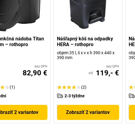
unkčná nádoba Titan
Nášľapný kôš na odpadky
Ná
m – rothopro
HERA – rothopro
HE
objem 35 l, š x v x h 390 x 440 x
obj
390 mm
39
bez DPH
bez DPH
82,90 €
119,- €
od
(1)
(2)
 dni
2-3 týždne
braziť 2 variantov
Zobraziť 2 variantov