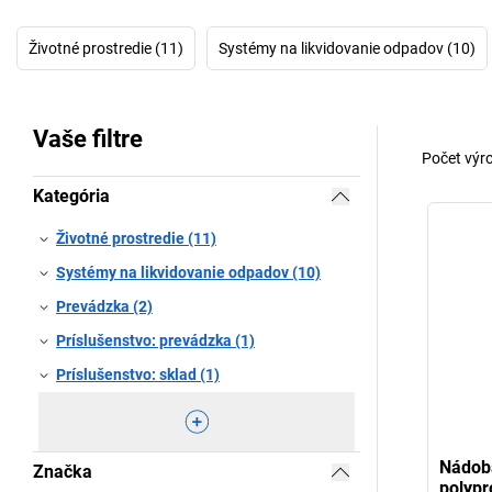
Životné prostredie (11)
Systémy na likvidovanie odpadov (10)
Vaše filtre
Počet výr
Kategória
Životné prostredie (11)
Systémy na likvidovanie odpadov (10)
Prevádzka (2)
Príslušenstvo: prevádzka (1)
Príslušenstvo: sklad (1)
Nádob
Značka
polypr