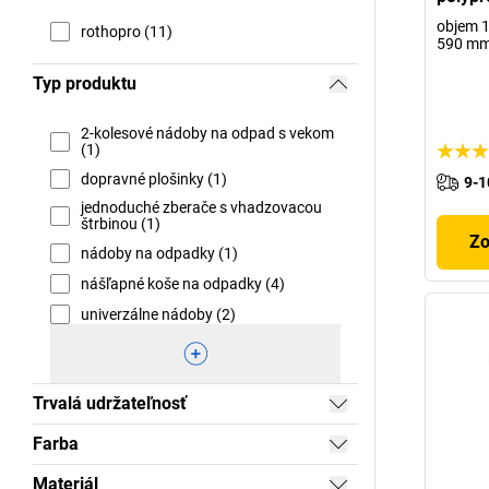
objem 10
rothopro (11)
590 m
Typ produktu
2-kolesové nádoby na odpad s vekom
(1)
dopravné plošinky (1)
9-1
jednoduché zberače s vhadzovacou
štrbinou (1)
Zo
nádoby na odpadky (1)
nášľapné koše na odpadky (4)
univerzálne nádoby (2)
Trvalá udržateľnosť
Farba
Materiál