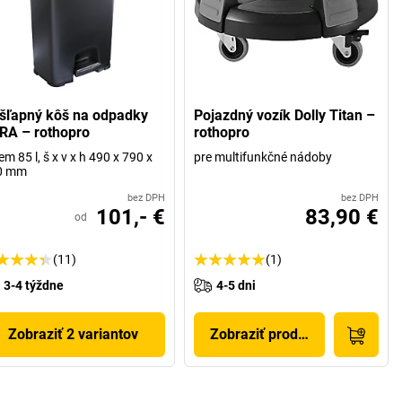
šľapný kôš na odpadky
Pojazdný vozík Dolly Titan –
RA – rothopro
rothopro
em 85 l, š x v x h 490 x 790 x
pre multifunkčné nádoby
0 mm
bez DPH
bez DPH
101,- €
83,90 €
od
(11)
(1)
3-4 týždne
4-5 dni
Zobraziť 2 variantov
Zobraziť produkt