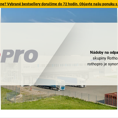
tne? Vybrané bestsellery doručíme do 72 hodín. Objavte našu ponuku s
Nádoby na odpa
skupiny Rotho
rothopro je syn
vyvíja, vyrába a p
predstavujete
pr
firmy však nekonč
využívajú aj v o
ako sú letisk
ordináciách. Sepa
samozrejmými fu
rothopro
. Ak kl
metalickým povrch