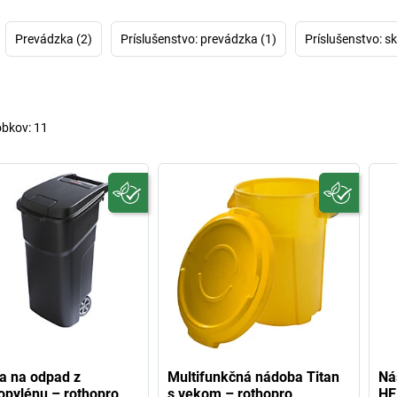
dôverujeme od
rothopro máme p
Prevádzka (2)
Príslušenstvo: prevádzka (1)
Príslušenstvo: sk
obkov:
11
a na odpad z
Multifunkčná nádoba Titan
Ná
opylénu – rothopro
s vekom – rothopro
HE