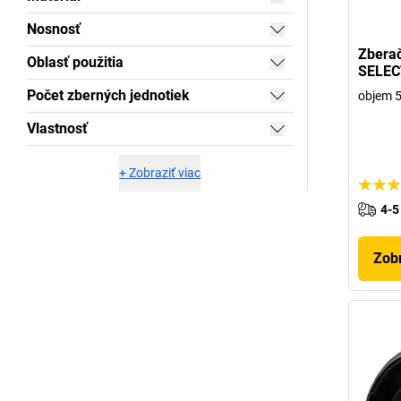
Nosnosť
Zberač
Oblasť použitia
SELEC
Počet zberných jednotiek
objem 5
Vlastnosť
+
Zobraziť viac
4-5
Zobr