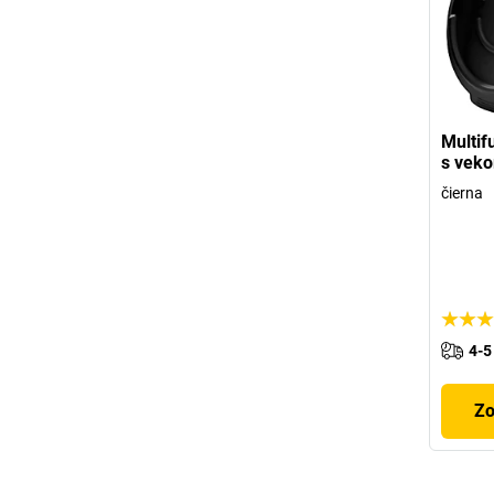
Multif
s veko
čierna
4-5
Zo