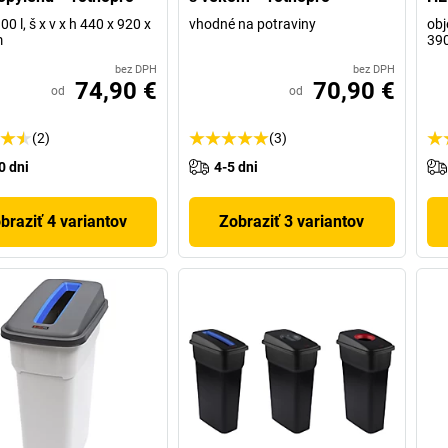
0 l, š x v x h 440 x 920 x
vhodné na potraviny
obj
m
39
bez DPH
bez DPH
74,90 €
70,90 €
od
od
(2)
(3)
0 dni
4-5 dni
braziť 4 variantov
Zobraziť 3 variantov