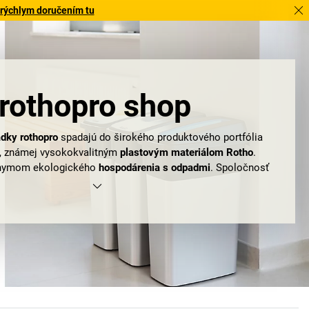
 rýchlym doručením tu
rothopro shop
dky rothopro
spadajú do širokého produktového portfólia
, známej vysokokvalitným
plastovým materiálom Rotho
.
onymom ekologického
hospodárenia s odpadmi
. Spoločnosť
redáva inovatívne systémy na likvidáciu odpadov. Ak si teraz
iemyselné vedrá na odpad
, uvažujete síce správne, ponuka
í len pri tomto sortimente.
Nádoby na odpadky rothopro
sa
dvetví gastronómie, vo vysoko frekventovaných priestoroch
á a veľtržné centrá, ako aj v nemocniciach a lekárskych
rovanie odpadu, výmena vriec a obsluha pomocou pedála sú
nkciami, ktoré môžete očakávať od
vedier na odpad firmy
adiete dôraz na dizajn, rozhodnite sa pre vedrá na odpad s
om. Aj tieto sú z plastu, lesknú sa však ako kov. Absolútne