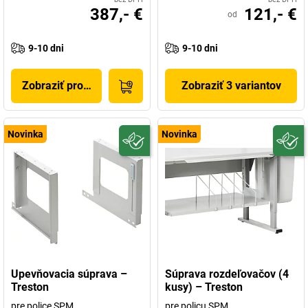
387,- €
121,- €
od
9-10 dni
9-10 dni
Zobraziť produkt
Zobraziť 3 variantov
Novinka
Novinka
Upevňovacia súprava –
Súprava rozdeľovačov (4
Treston
kusy) – Treston
pre police SPM
pre policu SPM