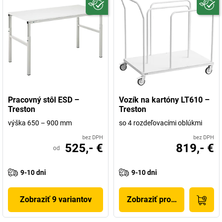
Pracovný stôl ESD –
Vozík na kartóny LT610 –
Treston
Treston
výška 650 – 900 mm
so 4 rozdeľovacími oblúkmi
bez DPH
bez DPH
525,- €
819,- €
od
9-10 dni
9-10 dni
Zobraziť 9 variantov
Zobraziť produkt