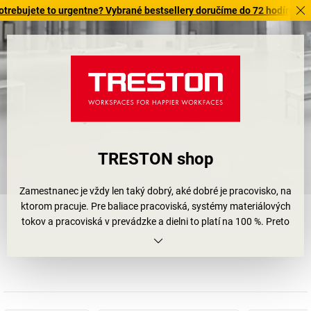
jete to urgentne? Vybrané bestsellery doručíme do 72 hodín. Objavte 
TRESTON shop
Zamestnanec je vždy len taký dobrý, aké dobré je pracovisko, na
ktorom pracuje. Pre baliace pracoviská, systémy materiálových
tokov a pracoviská v prevádzke a dielni to platí na 100 %. Preto
niektoré podniky už zaviedli metódy riadenia kvality ako 5S, Kaizen
alebo Lean Production. Tieto metódy majú pomôcť pritom, aby sa
zamestnanci mohli optimálne koncentrovať na podstatu svojej
práce a aby sa natrvalo znížili nepotrebné kroky, napríklad
vyhľadávanie pracovných materiálov. Ako to možno dosiahnuť?