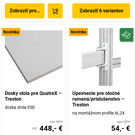
Zobraziť produkt
Zobraziť 6 variantov
Novinka
Novinka
Dosky stola pre QuatreX –
Upevnenie pre otočné
Treston
ramená/príslušenstvo –
Treston
doska stola ESD
na montážnom profile AL2X
bez DPH
bez DPH
448,- €
54,- €
od