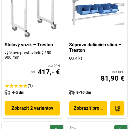
Stolový vozík – Treston
Súprava deliacich stien –
Treston
výškovo prestaviteľný 650 –
900 mm
OJ 4 ks
bez DPH
417,- €
od
bez DPH
81,90 €
(1)
4-5 dni
9-10 dni
Zobraziť 2 variantov
Zobraziť produkt