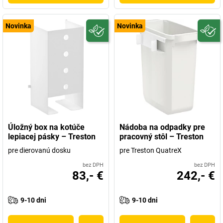
Novinka
Novinka
Úložný box na kotúče
Nádoba na odpadky pre
lepiacej pásky – Treston
pracovný stôl – Treston
pre dierovanú dosku
pre Treston QuatreX
bez DPH
bez DPH
83,- €
242,- €
9-10 dni
9-10 dni