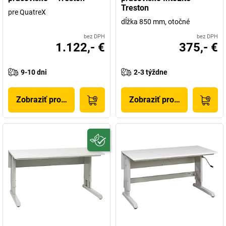
Treston
pre QuatreX
dĺžka 850 mm, otočné
bez DPH
bez DPH
1.122,- €
375,- €
9-10 dni
2-3 týždne
Zobraziť produkt
Zobraziť produkt