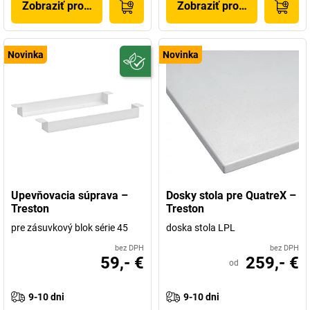
Zobraziť produkt
Zobraziť produkt
Novinka
Novinka
Upevňovacia súprava –
Dosky stola pre QuatreX –
Treston
Treston
pre zásuvkový blok série 45
doska stola LPL
bez DPH
bez DPH
59,- €
259,- €
od
9-10 dni
9-10 dni