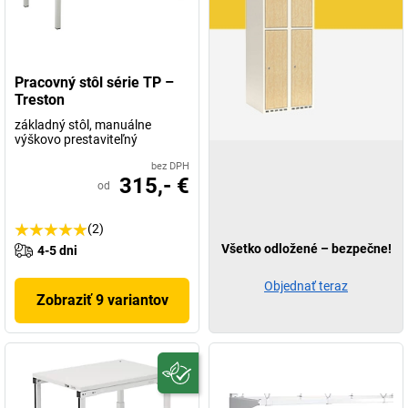
Pracovný stôl série TP –
Treston
základný stôl, manuálne
výškovo prestaviteľný
bez DPH
315,- €
od
(2)
Všetko odložené – bezpečne!
4-5 dni
Objednať teraz
Zobraziť 9 variantov