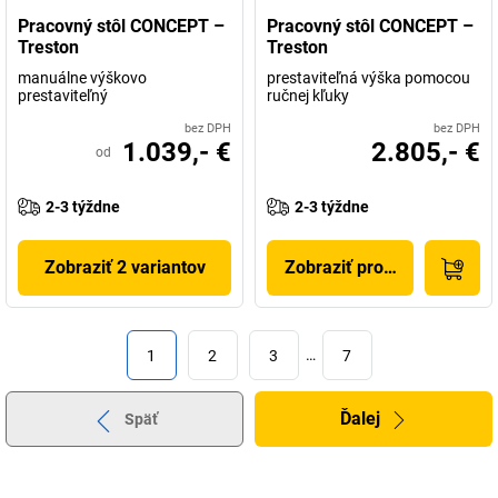
Pracovný stôl CONCEPT –
Pracovný stôl CONCEPT –
Treston
Treston
manuálne výškovo
prestaviteľná výška pomocou
prestaviteľný
ručnej kľuky
bez DPH
bez DPH
1.039,- €
2.805,- €
od
2-3 týždne
2-3 týždne
Zobraziť 2 variantov
Zobraziť produkt
1
2
3
…
7
Ďalej
Späť