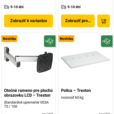
9-10 dni
9-10 dni
Zobraziť 6 variantov
Zobraziť produkt
Novinka
Novinka
Otočné rameno pre plochú
Polica – Treston
obrazovku LCD – Treston
nosnosť 60 kg
štandardné upevnenie VESA
75 / 100
bez DPH
bez DPH