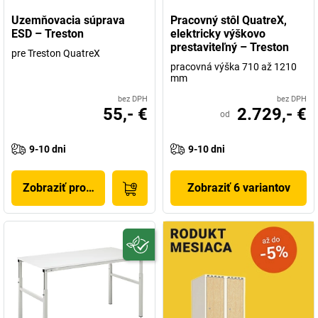
Uzemňovacia súprava
Pracovný stôl QuatreX,
ESD – Treston
elektricky výškovo
prestaviteľný – Treston
pre Treston QuatreX
pracovná výška 710 až 1210
mm
bez DPH
bez DPH
55,- €
2.729,- €
od
9-10 dni
9-10 dni
Zobraziť produkt
Zobraziť 6 variantov