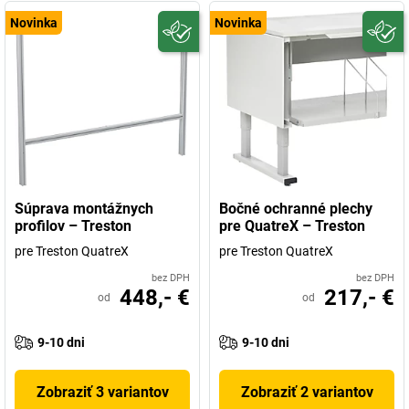
Novinka
Novinka
Súprava montážnych
Bočné ochranné plechy
profilov – Treston
pre QuatreX – Treston
pre Treston QuatreX
pre Treston QuatreX
bez DPH
bez DPH
448,- €
217,- €
od
od
9-10 dni
9-10 dni
Zobraziť 3 variantov
Zobraziť 2 variantov