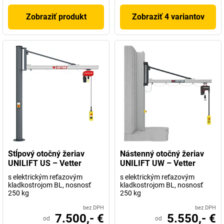
Zobraziť produkt
Zobraziť 4 variantov
Stĺpový otočný žeriav
Nástenný otočný žeriav
UNILIFT US – Vetter
UNILIFT UW – Vetter
s elektrickým reťazovým
s elektrickým reťazovým
kladkostrojom BL, nosnosť
kladkostrojom BL, nosnosť
250 kg
250 kg
bez DPH
bez DPH
7.500,- €
5.550,- €
od
od