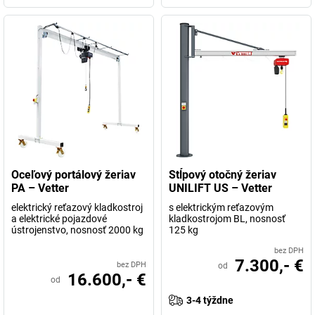
Oceľový portálový žeriav
Stĺpový otočný žeriav
PA – Vetter
UNILIFT US – Vetter
elektrický reťazový kladkostroj
s elektrickým reťazovým
a elektrické pojazdové
kladkostrojom BL, nosnosť
ústrojenstvo, nosnosť 2000 kg
125 kg
bez DPH
7.300,- €
bez DPH
od
16.600,- €
od
3-4 týždne