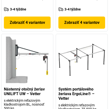
3-4 týždne
3-4 týždne
Zobraziť 4 variantov
Zobraziť 4 variantov
Nástenný otočný žeriav
Systém portálového
UNILIFT UW – Vetter
žeriava ErgoLine® –
Vetter
s elektrickým reťazovým
kladkostrojom BL, nosnosť
s elektrickým reťazovým
500 kg