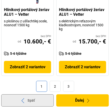
Hliníkový portálový žeriav
Hliníkový portálový žeriav
ALU1 – Vetter
ALU1 – Vetter
s plošinou z ušľachtilej ocele,
s elektrickým reťazovým
nosnosť 1500 kg
kladkostrojom, nosnosť 1500
kg
bez DPH
bez DPH
10.600,- €
15.700,- €
od
od
5-6 týždne
5-6 týždne
Zobraziť 2 variantov
Zobraziť 2 variantov
1
2
3
Ďalej
Späť