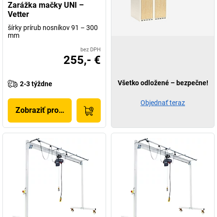
Zarážka mačky UNI –
Vetter
šírky prírub nosníkov 91 – 300
mm
bez DPH
255,- €
Všetko odložené – bezpečne!
2-3 týždne
Objednať teraz
Zobraziť produkt