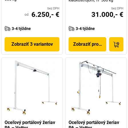
kladkostrojom, TF 500 kg
bez DPH
bez DPH
6.250,- €
31.000,- €
od
3-4 týždne
3-4 týždne
Zobraziť 3 variantov
Zobraziť produkt
Oceľový portálový žeriav
Oceľový portálový žeriav
PA – Vetter
PA – Vetter