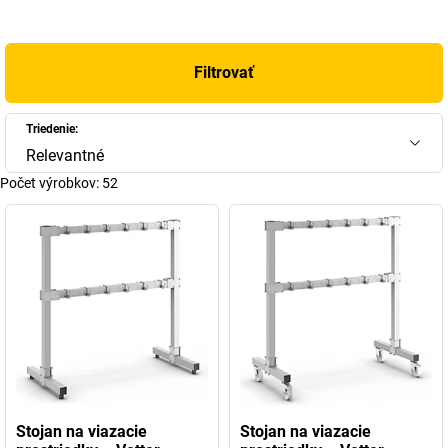
dôvod viac, aby ste sa rozhodli pre jeden z našich produktov
značky Vetter.
Filtrovať
Triedenie:
Relevantné
Počet výrobkov:
52
Stojan na viazacie
Stojan na viazacie