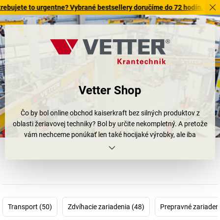
te to urgentne? Vybrané bestsellery doručíme do 72 hodín. Objavte na
Vetter Shop
Čo by bol online obchod
kaiserkraft
bez silných produktov z
oblasti žeriavovej techniky? Bol by určite nekompletný. A pretože
vám nechceme ponúkať len také hocijaké výrobky, ale iba
spoľahlivé a vysokokvalitné žeriavy, žeriavové zariadenia a
prostriedky na uchopovanie bremien, rozhodli sme sa okrem iného
pre značku Vetter.
Od roku 1964 táto spoločnosť neustále rozširuje svoje znalosti z
oblasti žeriavovej techniky. Sila firmy vyplýva zo zručnosti, know-
how a motivácie jej zamestnancov. Ich tímová práca viedla okrem
Transport (50)
Zdvíhacie zariadenia (48)
Prepravné zariadeni
iného aj k vyznamenaniu „Best of German Engineering“. To je o