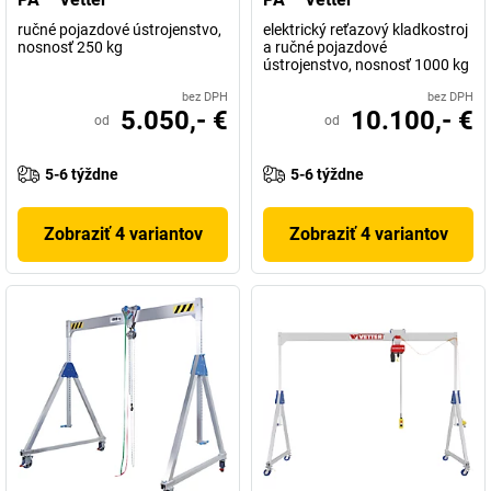
ručné pojazdové ústrojenstvo,
elektrický reťazový kladkostroj
nosnosť 250 kg
a ručné pojazdové
ústrojenstvo, nosnosť 1000 kg
bez DPH
bez DPH
5.050,- €
10.100,- €
od
od
5-6 týždne
5-6 týždne
Zobraziť 4 variantov
Zobraziť 4 variantov