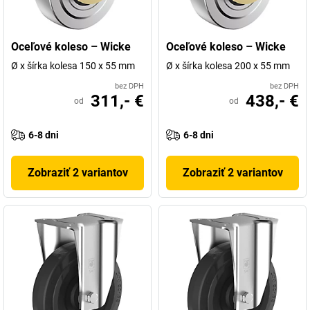
Oceľové koleso – Wicke
Oceľové koleso – Wicke
Ø x šírka kolesa 150 x 55 mm
Ø x šírka kolesa 200 x 55 mm
bez DPH
bez DPH
311,- €
438,- €
od
od
6-8 dni
6-8 dni
Zobraziť 2 variantov
Zobraziť 2 variantov