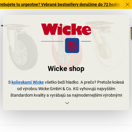
e to urgentne? Vybrané bestsellery doručíme do 72 hodín. Objavte naš
Wicke shop
S
kolieskami Wicke
všetko beží hladko. A prečo? Pretože kolesá
od výrobcu Wicke GmbH & Co. KG vyhovujú najvyšším
štandardom kvality a vyrábajú sa najmodernejšími výrobnými
postupmi. A nesmú chýbať ani v našom sortimente, preto tu
nájdete
kolesá Wicke
a kolieska Wicke rôznych typov. Môžete si
pokojne vybrať: polyuretánová pneumatika, koliesko z polyamidu
alebo celogumová obruč, s hliníkovým diskom, polyamidovým
diskom alebo diskom z oceľového plechu; pevné koliesko alebo