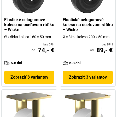
Elastické celogumové
Elastické celogumové
koleso na oceľovom ráfiku
koleso na oceľovom ráfiku
– Wicke
– Wicke
Ø x šírka kolesa 160 x 50 mm
Ø x šírka kolesa 200 x 50 mm
bez DPH
bez DPH
74,- €
89,- €
od
od
6-8 dni
6-8 dni
Zobraziť 3 variantov
Zobraziť 3 variantov