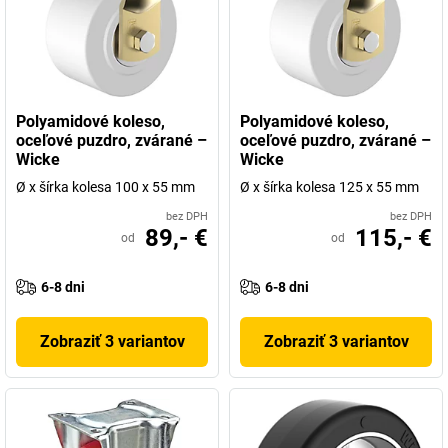
Polyamidové koleso,
Polyamidové koleso,
oceľové puzdro, zvárané –
oceľové puzdro, zvárané –
Wicke
Wicke
Ø x šírka kolesa 100 x 55 mm
Ø x šírka kolesa 125 x 55 mm
bez DPH
bez DPH
89,- €
115,- €
od
od
6-8 dni
6-8 dni
Zobraziť 3 variantov
Zobraziť 3 variantov