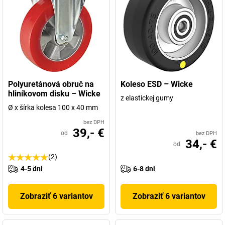
Polyuretánová obruč na
Koleso ESD – Wicke
hliníkovom disku – Wicke
z elastickej gumy
Ø x šírka kolesa 100 x 40 mm
bez DPH
39,- €
od
bez DPH
34,- €
od
(2)
4-5 dni
6-8 dni
Zobraziť 6 variantov
Zobraziť 6 variantov