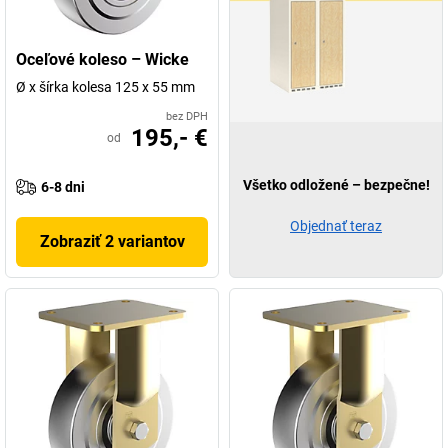
Oceľové koleso – Wicke
Ø x šírka kolesa 125 x 55 mm
bez DPH
195,- €
od
Všetko odložené – bezpečne!
6-8 dni
Objednať teraz
Zobraziť 2 variantov