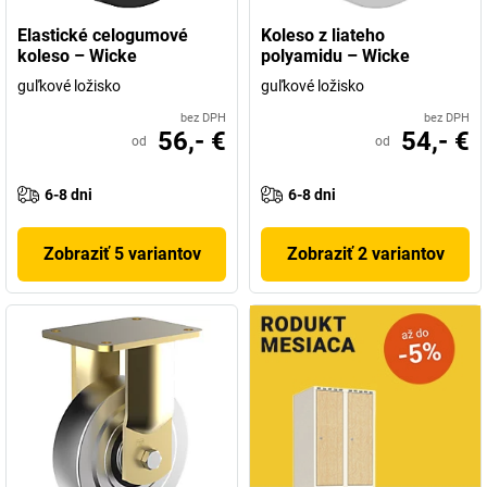
Elastické celogumové
Koleso z liateho
koleso – Wicke
polyamidu – Wicke
guľkové ložisko
guľkové ložisko
bez DPH
bez DPH
56,- €
54,- €
od
od
6-8 dni
6-8 dni
Zobraziť 5 variantov
Zobraziť 2 variantov