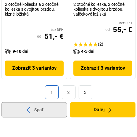
2 otočné kolieska a 2 otočné
2 otočné kolieska, 2 otočné
kolieska s dvojitou brzdou,
kolieska s dvojitou brzdou,
klzné ložiská
valčekové ložiská
bez DPH
55,- €
od
bez DPH
51,- €
od
(2)
9-10 dni
4-5 dni
Zobraziť 3 variantov
Zobraziť 3 variantov
1
2
3
Ďalej
Späť