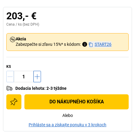
203,- €
Cena /
ks
(bez DPH)
Akcia
Zabezpečte si zľavu 15%* s kódom:
i
START26
KS
Dodacia lehota
:
2-3 týždne
DO NÁKUPNÉHO KOŠÍKA
Alebo
Prihláste sa a získajte ponuku v 3 krokoch