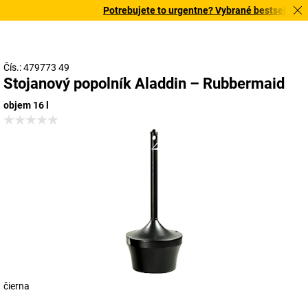
Potrebujete to urgentne? Vybrané bestsellery do
Čís.: 479773 49
Stojanový popolník Aladdin – Rubbermaid
objem 16 l
čierna