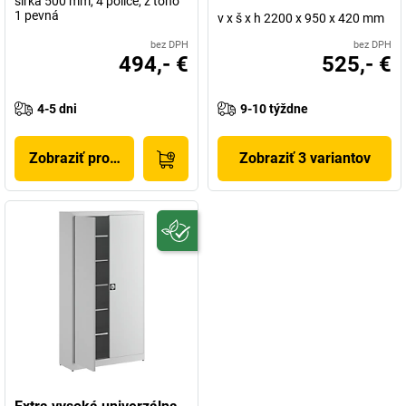
šírka 500 mm, 4 police, z toho
1 pevná
v x š x h 2200 x 950 x 420 mm
bez DPH
bez DPH
494,- €
525,- €
4-5 dni
9-10 týždne
Zobraziť produkt
Zobraziť 3 variantov