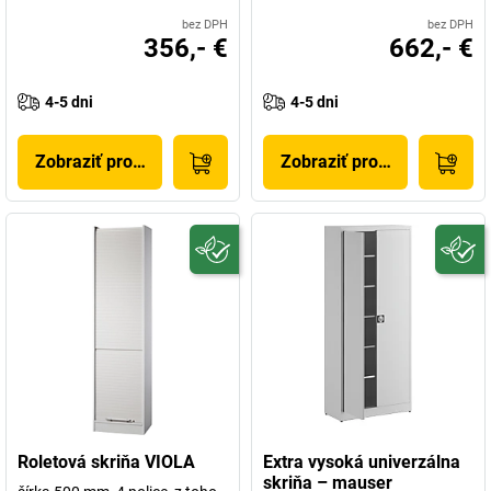
bez DPH
bez DPH
356,- €
662,- €
4-5 dni
4-5 dni
Zobraziť produkt
Zobraziť produkt
Roletová skriňa VIOLA
Extra vysoká univerzálna
skriňa – mauser