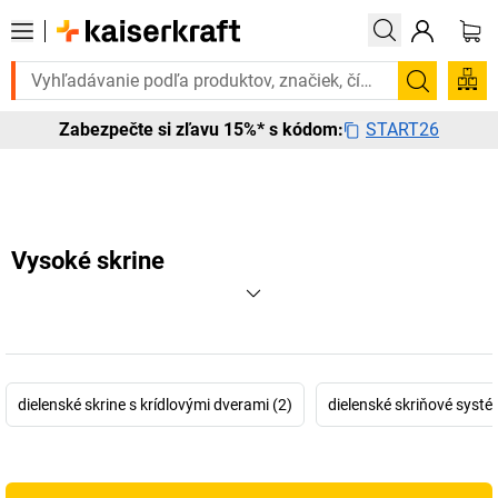
Potrebujete to urgentne? Vybrané bestsellery doručíme do 72 h
Vyhľadá
START26
Zabezpečte si zľavu 15%* s kódom:
Vysoké skrine
dielenské skrine s krídlovými dverami (2)
dielenské skriňové systé