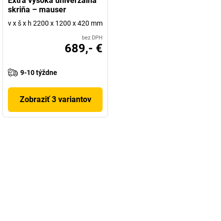
Extra vysoká univerzálna
skriňa – mauser
v x š x h 2200 x 1200 x 420 mm
bez DPH
689,- €
9-10 týždne
Zobraziť 3 variantov