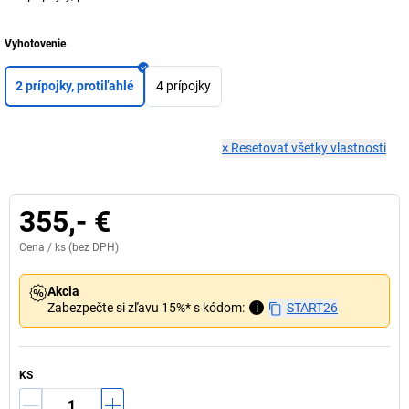
Vyhotovenie
2 prípojky, protiľahlé
4 prípojky
×
Resetovať všetky vlastnosti
355,- €
Cena /
ks
(bez DPH)
Akcia
Zabezpečte si zľavu 15%* s kódom:
i
START26
KS