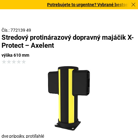
Potrebujete to urgentne? Vybrané bestsellery do
Čís.: 772139 49
Stredový protinárazový dopravný majáčik X-
Protect – Axelent
výška 610 mm
dve prípojky, protiľahlé