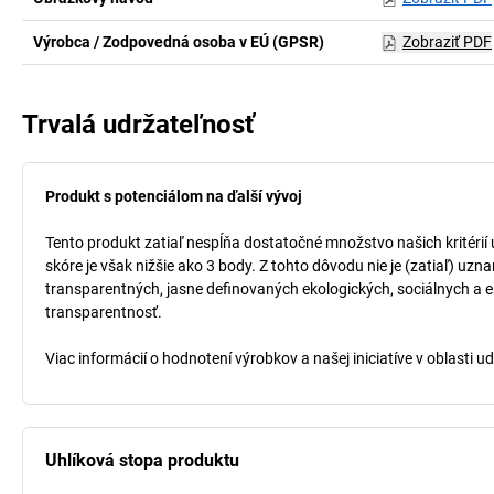
Výrobca / Zodpovedná osoba v EÚ (GPSR)
Zobraziť PDF
Trvalá udržateľnosť
Produkt s potenciálom na ďalší vývoj
Tento produkt zatiaľ nespĺňa dostatočné množstvo našich kritérií
skóre je však nižšie ako 3 body. Z tohto dôvodu nie je (zatiaľ) uz
transparentných, jasne definovaných ekologických, sociálnych a ek
transparentnosť.
Viac informácií o hodnotení výrobkov a našej iniciatíve v oblasti u
Uhlíková stopa produktu