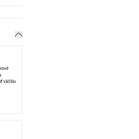
lkové
a
iť väčšiu