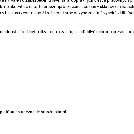
eva k trvalému zabezpečeniu inventára, dopravných ciest a pracovných pr
lne ukotviť do dna. To umožňuje bezpečné použitie v skladových halách
bielo-červenej alebo žlto-čiernej farbe navyše zaisťujú vysokú viditeľnos
odolnosť s funkčným dizajnom a zaisťuje spoľahlivú ochranu presne tam, 
 platňou na upevnenie hmoždinkami