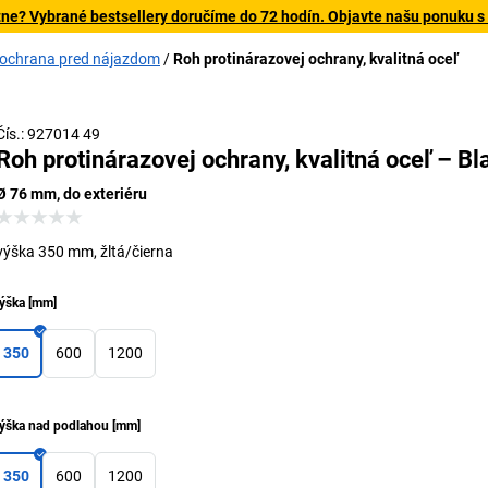
tne? Vybrané bestsellery doručíme do 72 hodín. Objavte našu ponuku s
 ochrana pred nájazdom
Roh protinárazovej ochrany, kvalitná oceľ
Čís.: 927014 49
Roh protinárazovej ochrany, kvalitná oceľ – Bl
Ø 76 mm, do exteriéru
výška 350 mm, žltá/čierna
ýška
[
mm
]
350
600
1200
ýška nad podlahou
[
mm
]
350
600
1200