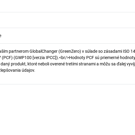
e
aším partnerom GlobalChanger (GreenZero) v súlade so zásadami ISO 1
7 (PCF) (GWP100 [verzia IPCC]).<br/>Hodnoty PCF sú priemerné hodnot
 daný produkt, ktoré neboli overené tretími stranami a môžu sa ďalej vyvíj
 zlepšovania údajov.