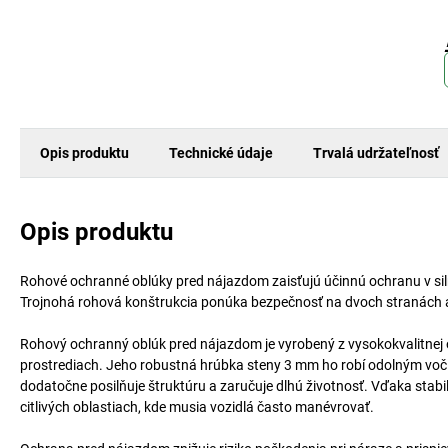
Opis produktu
Technické údaje
Trvalá udržateľnosť
Opis produktu
Rohové ochranné oblúky pred nájazdom zaisťujú účinnú ochranu v sil
Trojnohá rohová konštrukcia ponúka bezpečnosť na dvoch stranách a za
Rohový ochranný oblúk pred nájazdom je vyrobený z vysokokvalitnej 
prostrediach. Jeho robustná hrúbka steny 3 mm ho robí odolným voč
dodatočne posilňuje štruktúru a zaručuje dlhú životnosť. Vďaka sta
citlivých oblastiach, kde musia vozidlá často manévrovať.