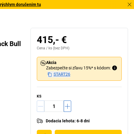
 rýchlym doručením tu
415,- €
ack Bull
Cena /
ks
(bez DPH)
Akcia
Zabezpečte si zľavu 15%* s kódom:
i
START26
KS
Dodacia lehota
:
6-8 dni