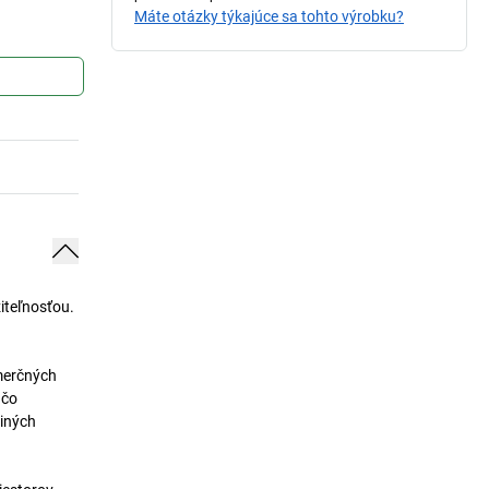
Máte otázky týkajúce sa tohto výrobku?
iteľnosťou.
omerčných
 čo
 iných