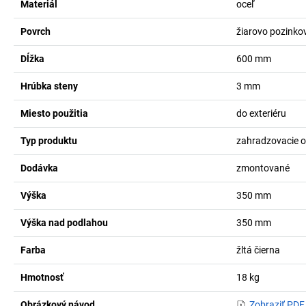
Materiál
oceľ
Povrch
žiarovo pozinko
Dĺžka
600
mm
Hrúbka steny
3
mm
Miesto použitia
do exteriéru
Typ produktu
zahradzovacie o
Dodávka
zmontované
Výška
350
mm
Výška nad podlahou
350
mm
Farba
žltá čierna
Hmotnosť
18
kg
Obrázkový návod
Zobraziť PDF