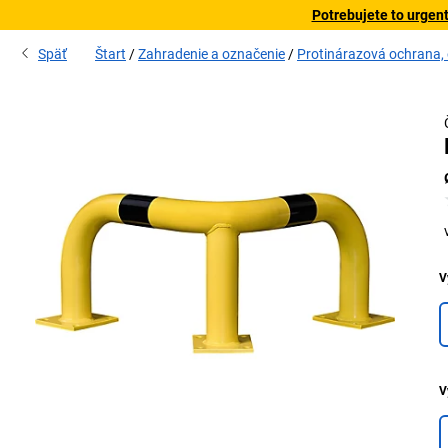
Potrebujete to urgen
Späť
Štart
Zahradenie a označenie
Protinárazová ochrana,
V
V