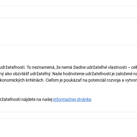
 udržateľnosti. To neznamená, že nemá žiadne udržateľné vlastnosti – ce
naný ako obzvlášť udržateľný. Naše hodnotenie udržateľnosti je založené n
onomických kritériách. Cieľom je poukázať na potenciál rozvoja a vytvor
držateľnosti nájdete na našej
informačnej stránke
.