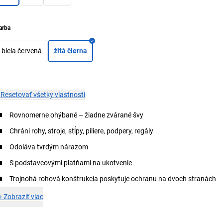
arba
biela červená
žltá čierna
×
Resetovať všetky vlastnosti
Rovnomerne ohýbané – žiadne zvárané švy
Chráni rohy, stroje, stĺpy, piliere, podpery, regály
Odoláva tvrdým nárazom
S podstavcovými platňami na ukotvenie
Trojnohá rohová konštrukcia poskytuje ochranu na dvoch stranách
+
Zobraziť viac