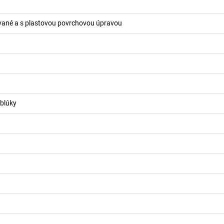
vané a s plastovou povrchovou úpravou
blúky