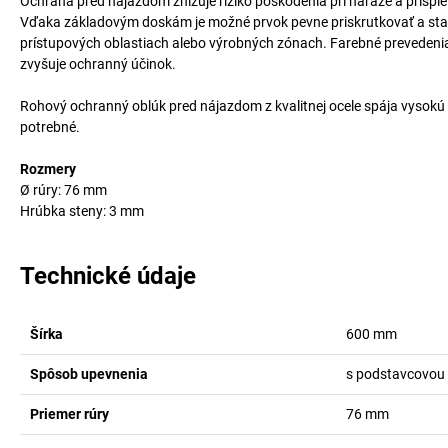
Ochrana pred nájazdom znižuje riziko poškodenia pri náraze a prispi
Vďaka základovým doskám je možné prvok pevne priskrutkovať a stabi
prístupových oblastiach alebo výrobných zónach. Farebné prevedenia v 
zvyšuje ochranný účinok.
Rohový ochranný oblúk pred nájazdom z kvalitnej ocele spája vysokú 
potrebné.
Rozmery
Ø rúry: 76 mm
Hrúbka steny: 3 mm
Technické údaje
Šírka
600
mm
Spôsob upevnenia
s podstavcovou
Priemer rúry
76
mm