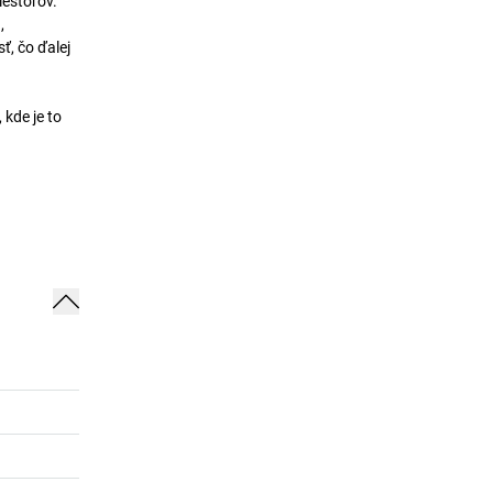
iestorov.
,
ť, čo ďalej
kde je to