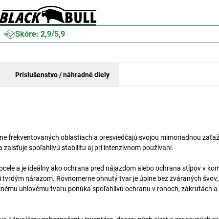
Skóre: 2,9/5,9
Príslušenstvo / náhradné diely
ne frekventovaných oblastiach a presviedčajú svojou mimoriadnou zaťaž
isťuje spoľahlivú stabilitu aj pri intenzívnom používaní.
ocele a je ideálny ako ochrana pred nájazdom alebo ochrana stĺpov v k
i tvrdým nárazom. Rovnomerne ohnutý tvar je úplne bez zváraných švov,
bilnému uhlovému tvaru ponúka spoľahlivú ochranu v rohoch, zákrutách a