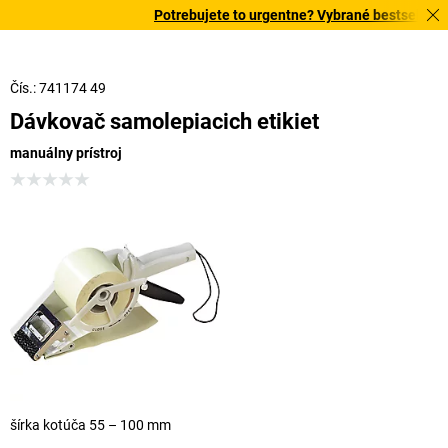
Potrebujete to urgentne? Vybrané bestsellery d
Čís.: 741174 49
Dávkovač samolepiacich etikiet
manuálny prístroj
šírka kotúča 55 – 100 mm