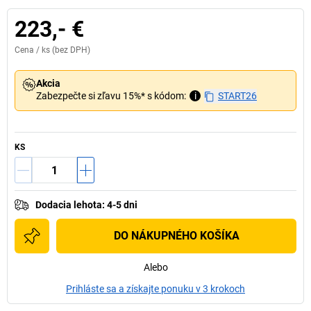
223,- €
Cena /
ks
(bez DPH)
Akcia
Zabezpečte si zľavu 15%* s kódom:
i
START26
KS
Dodacia lehota
:
4-5 dni
DO NÁKUPNÉHO KOŠÍKA
Alebo
Prihláste sa a získajte ponuku v 3 krokoch