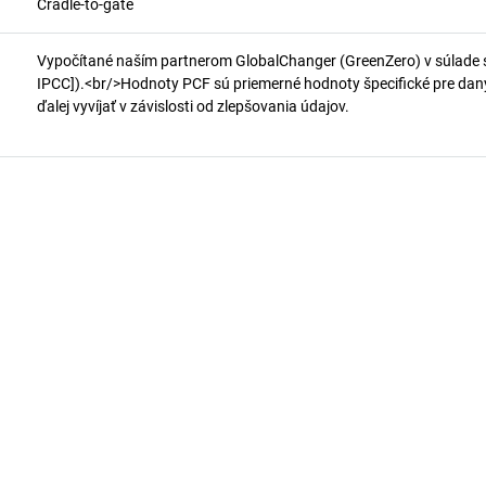
Cradle-to-gate
Vypočítané naším partnerom GlobalChanger (GreenZero) v súlade 
IPCC]).<br/>Hodnoty PCF sú priemerné hodnoty špecifické pre daný 
ďalej vyvíjať v závislosti od zlepšovania údajov.