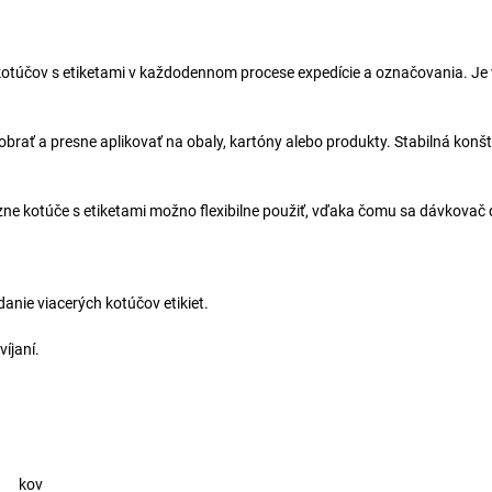
 kotúčov s etiketami v každodennom procese expedície a označovania. Je
brať a presne aplikovať na obaly, kartóny alebo produkty. Stabilná konš
Rôzne kotúče s etiketami možno flexibilne použiť, vďaka čomu sa dávkovač 
anie viacerých kotúčov etikiet.
íjaní.
kov