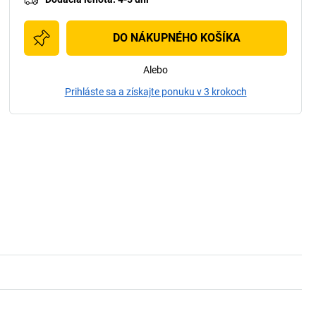
DO NÁKUPNÉHO KOŠÍKA
Alebo
Prihláste sa a získajte ponuku v 3 krokoch