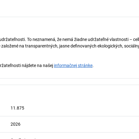
držateľnosti. To neznamená, že nemá žiadne udržateľné vlastnosti – celko
 založené na transparentných, jasne definovaných ekologických, sociálny
držateľnosti nájdete na našej
informačnej stránke
.
11.875
2026