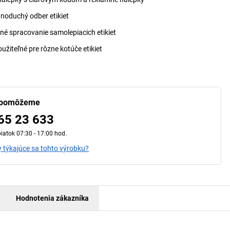
dnoduchý odber etikiet
sné spracovanie samolepiacich etikiet
oužiteľné pre rôzne kotúče etikiet
 pomôžeme
65 23 633
iatok 07:30 - 17:00 hod.
 týkajúce sa tohto výrobku?
Hodnotenia zákazníka