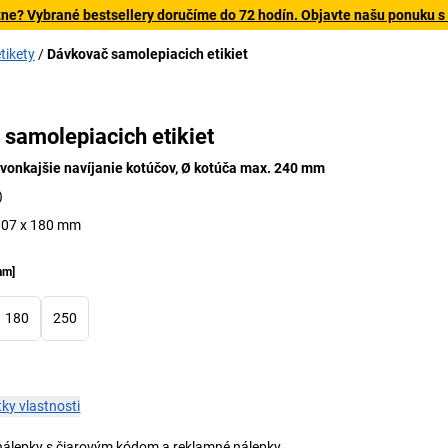
tne? Vybrané bestsellery doručíme do 72 hodín. Objavte našu ponuku s
tikety
Dávkovač samolepiacich etikiet
9
samolepiacich etikiet
 vonkajšie navíjanie kotúčov, Ø kotúča max. 240 mm
)
 107 x 180 mm
mm
]
180
250
ky vlastnosti
 nálepky s čiarovým kódom a reklamné nálepky