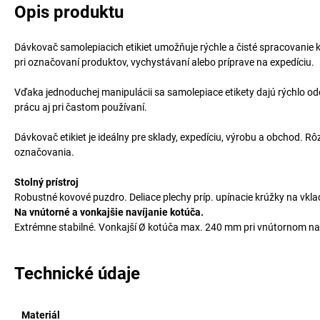
Opis produktu
Dávkovač samolepiacich etikiet umožňuje rýchle a čisté spracovanie
pri označovaní produktov, vychystávaní alebo príprave na expedíciu.
Vďaka jednoduchej manipulácii sa samolepiace etikety dajú rýchlo odo
prácu aj pri častom používaní.
Dávkovač etikiet je ideálny pre sklady, expedíciu, výrobu a obchod. 
označovania.
Stolný prístroj
Robustné kovové puzdro. Deliace plechy príp. upínacie krúžky na vklad
Na vnútorné a vonkajšie navíjanie kotúča.
Extrémne stabilné. Vonkajší Ø kotúča max. 240 mm pri vnútornom nav
Technické údaje
Materiál