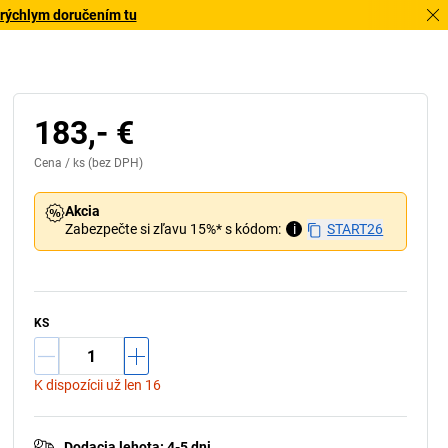
 rýchlym doručením tu
183,- €
Cena /
ks
(bez DPH)
Akcia
Zabezpečte si zľavu 15%* s kódom:
i
START26
KS
K dispozícii už len 16
Dodacia lehota
:
4-5 dni