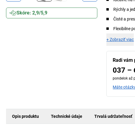
Rýchly a je
Skóre: 2,9/5,9
Čisté a pre
Flexibilne p
+
Zobraziť viac
Radi vám
037 – 
pondelok až p
Máte otázky
Opis produktu
Technické údaje
Trvalá udržateľnosť