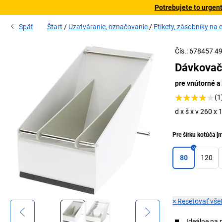
Potrebujete to urgen
Späť
Štart
Uzatváranie, označovanie
Etikety, zásobníky na e
Čís.: 678457 4
Dávkovač 
pre vnútorné a
(1
d x š x v 260 x
Pre šírku kotúča
[
80
120
×
Resetovať všet
Ideálne na