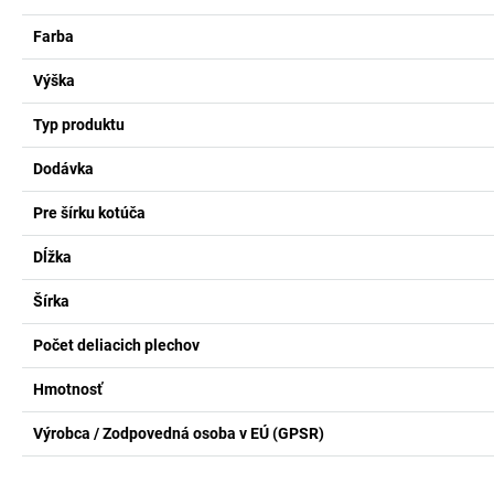
Farba
Výška
Typ produktu
Dodávka
Pre šírku kotúča
Dĺžka
Šírka
Počet deliacich plechov
Hmotnosť
Výrobca / Zodpovedná osoba v EÚ (GPSR)