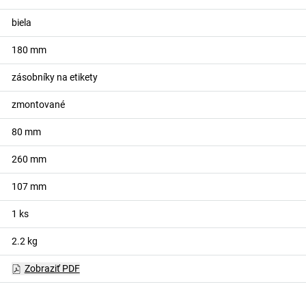
biela
180
mm
zásobníky na etikety
zmontované
80
mm
260
mm
107
mm
1
ks
2.2
kg
Zobraziť PDF