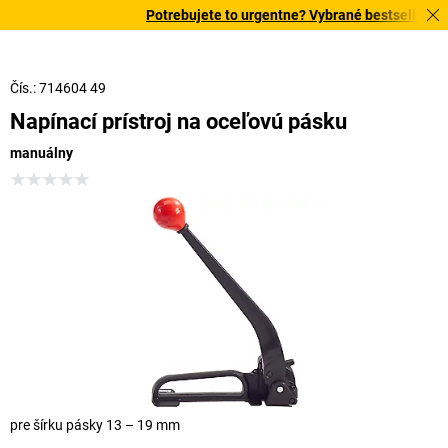
Potrebujete to urgentne? Vybrané bestsellery do
Čís.: 714604 49
Napínací prístroj na oceľovú pásku
manuálny
pre šírku pásky 13 – 19 mm