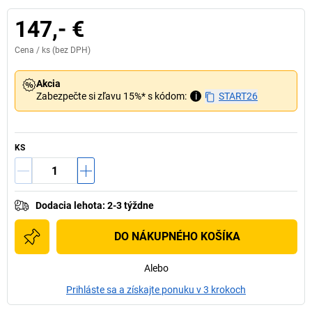
147,- €
Cena /
ks
(bez DPH)
Akcia
Zabezpečte si zľavu 15%* s kódom:
i
START26
KS
Dodacia lehota
:
2-3 týždne
DO NÁKUPNÉHO KOŠÍKA
Alebo
Prihláste sa a získajte ponuku v 3 krokoch